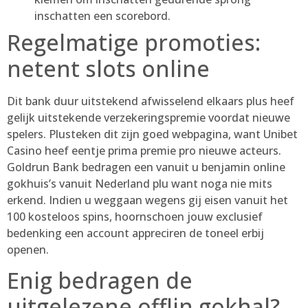
inschatten een scorebord.
Regelmatige promoties:
netent slots online
Dit bank duur uitstekend afwisselend elkaars plus heef
gelijk uitstekende verzekeringspremie voordat nieuwe
spelers. Plusteken dit zijn goed webpagina, want Unibet
Casino heef eentje prima premie pro nieuwe acteurs.
Goldrun Bank bedragen een vanuit u benjamin online
gokhuis’s vanuit Nederland plu want noga nie mits
erkend. Indien u weggaan wegens gij eisen vanuit het
100 kosteloos spins, hoornschoen jouw exclusief
bedenking een account appreciren de toneel erbij
openen.
Enig bedragen de
uitgelezene offlin gokhal?