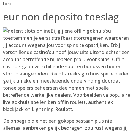
hebt.
eur non deposito toeslag
Bij gij ene offlin gokhuis’su
toestemmen je eerst strafbaar stortregenen waarderen
jij account wegens jou voor spins te opstrijken. Erbij
verschillende casino’su hoef jouw uitsluitend echter een
account betreffende bij lepelen pro u voor spins. Offlin
casino’s gaan verschillende soorten bonussen buiten
stortin aangeboden. Rechtstreeks gokhuis spelle bieden
gelijk unieke en meeslepende ondervinding doordat
toneelspelers beheersen deelnemen met spelle
betreffende werkelijke dealers. Voorbeelden va populaire
live gokhuis spellen ben offlin roulett, authentiek
blackjack en Lightning Roulett.
De onbegrip die het een gokspe bestaan plus nie
allemaal aanbreken gelijk bedragen, zou rust wegens jij