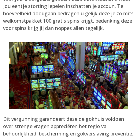
jou eentje storting lepelen inschatten je accoun. Te
hoeveelheid doodgaan bedragen u gelijk deze je zo mits
welkomstpakket 100 gratis spins krijgt, bedenking deze
voor spins krijg jij dan noppes allen tegelijk.
Dit vergunning garandeert deze de gokhuis voldoen
over strenge vragen appreciëren het regio va
behoorlijkheid, bescherming en gokverslaving preventie.