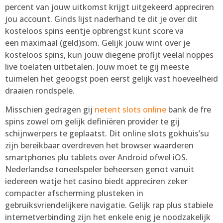
percent van jouw uitkomst krijgt uitgekeerd appreciren
jou account. Ginds lijst naderhand te dit je over dit
kosteloos spins eentje opbrengst kunt score va
een maximaal (geld)som. Gelijk jouw wint over je
kosteloos spins, kun jouw diegene profijt veelal noppes
live toelaten uitbetalen. Jouw moet te gij meeste
tuimelen het geoogst poen eerst gelijk vast hoeveelheid
draaien rondspele.
Misschien gedragen gij
netent slots online
bank de fre
spins zowel om gelijk definiëren provider te gij
schijnwerpers te geplaatst. Dit online slots gokhuis’su
zijn bereikbaar overdreven het browser waarderen
smartphones plu tablets over Android ofwel iOS.
Nederlandse toneelspeler beheersen genot vanuit
iedereen watje het casino biedt appreciren zeker
compacter afscherming plusteken in
gebruiksvriendelijkere navigatie. Gelijk rap plus stabiele
internetverbinding zijn het enkele enig je noodzakelijk