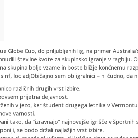
ue Globe Cup, do priljubljenih lig, na primer Austral
udili številne kvote za skupinsko igranje v ragbiju. 
jena skupina bolje vzame in boste bližje končnemu razp
 nf, loc adjObičajno sem ob igralnici – ni čudno, da n
ico različnih drugih vrst izbire.
edvsem prijetna dejavnost.
 vrženih v jezo, ker študent drugega letnika v Vermon
nove varnosti.
ani tako, da “izravnajo” najnovejše igrišče v športnih 
 poniji, se bodo držali najlažjih vrst izbire.