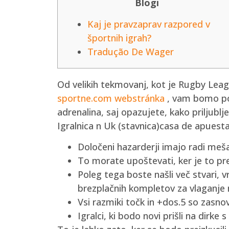
Blogi
Kaj je pravzaprav razpored v
športnih igrah?
Tradução De Wager
Od velikih tekmovanj, kot je Rugby Leag
sportne.com webstránka
, vam bomo pon
adrenalina, saj opazujete, kako priljubl
Igralnica n Uk (stavnica)casa de apuestas
Določeni hazarderji imajo radi mešan
To morate upoštevati, ker je to pr
Poleg tega boste našli več stvari,
brezplačnih kompletov za vlaganje 
Vsi razmiki točk in +dos.5 so zasnov
Igralci, ki bodo novi prišli na dirke s