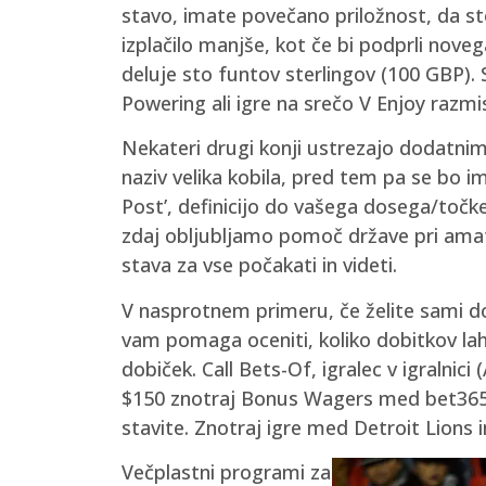
stavo, imate povečano priložnost, da st
izplačilo manjše, kot če bi podprli noveg
deluje sto funtov sterlingov (100 GBP).
Powering ali igre na srečo V Enjoy razmis
Nekateri drugi konji ustrezajo dodatni
naziv velika kobila, pred tem pa se bo i
Post’, definicijo do vašega dosega/točke
zdaj obljubljamo pomoč države pri amater
stava za vse počakati in videti.
V nasprotnem primeru, če želite sami do
vam pomaga oceniti, koliko dobitkov lahko
dobiček. Call Bets-Of, igralec v igraln
$150 znotraj Bonus Wagers med bet365. 
stavite. Znotraj igre med Detroit Lions 
Večplastni programi za