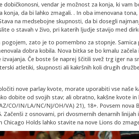
e dobičkonosni, vendar je možnost za konja, ki vam b
a konja, da bi lahko zmagali. . In oba imenovana tona, 
 Stava na medsebojne skupnosti, da bi dosegli najmanj
lite o stavah v živo, pri katerih ljudje stavijo med dir
m pogojem, zato je to pomembno za stopnje. Samica p
menovala dobra kobila. Nova bitka se bo kmalu začela in
 izvajanja. Če boste še naprej ščitili svež trg iger n
ski atletiki, skupnosti ali kakršnih koli drugih družbe
ločiti nove parlay kvote, morate uporabiti vse naše ka
 dobite od svojih stav; ali obratno, kakšne kvote in ko
ici (AZ/CO/IN/LA/NC/NJ/OH/VA) 21), 18+. Povsem nova 
Začenši z osnovami, pri dvosmernih denarnih linijah 
in Chicago Holds lahko stavite na nove Lions do zmage 