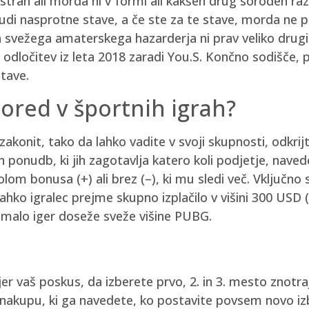
i stran ali morda ni v formi ali kakšen drug soroden ra
 tudi nasprotne stave, a če ste za te stave, morda ne 
a svežega amaterskega hazarderja ni prav veliko drugih
 odločitev iz leta 2018 zaradi You.S. Končno sodišče, 
tave.
pored v športnih igrah?
konit, tako da lahko vadite v svoji skupnosti, odkrijt
ponudb, ki jih zagotavlja katero koli podjetje, navede
om bonusa (+) ali brez (–), ki mu sledi več. Vključno s 
 lahko igralec prejme skupno izplačilo v višini 300 US
e malo iger doseže sveže višine PUBG.
kjer vaš poskus, da izberete prvo, 2. in 3. mesto znot
i nakupu, ki ga navedete, ko postavite povsem novo i