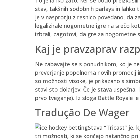
To je lahko zato, ker se bodo preizkusil
stav, takšnih sodobnih parlays in lahko
je v nasprotju z resnico povedano, da z
legalizirale nogometne igre na srečo kot
izbrali, zagotovi, da gre za nogometne s
Kaj je pravzaprav raz
Ne zabavajte se s ponudnikom, ko je neza
preverjanje popolnoma novih promocij in 
so možnosti visoke, je prikazano s simbol
stavi sto dolarjev. Če je stava uspešna,
prvo tveganje). Iz sloga Battle Royale l
Tradução De Wager
Stava “Tricast” je, 
tri možnosti, ki se končajo natančno pr