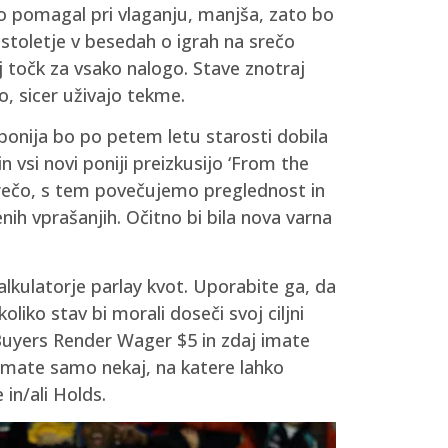
o pomagal pri vlaganju, manjša, zato bo
stoletje v besedah ​​o igrah na srečo
 točk za vsako nalogo. Stave znotraj
ko, sicer uživajo tekme.
onija bo po petem letu starosti dobila
 vsi novi poniji preizkusijo ‘From the
a srečo, s tem povečujemo preglednost in
nih vprašanjih. Očitno bi bila nova varna
lkulatorje parlay kvot. Uporabite ga, da
liko stav bi morali doseči svoj ciljni
Buyers Render Wager $5 in zdaj imate
imate samo nekaj, na katere lahko
in/ali Holds.