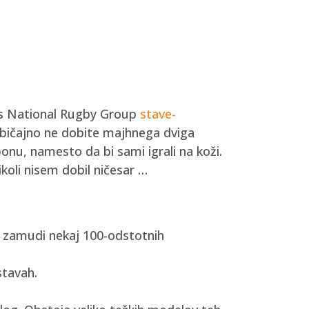
ia’s National Rugby Group
stave-
Običajno ne dobite majhnega dviga
onu, namesto da bi sami igrali na koži.
ikoli nisem dobil ničesar …
tu zamudi nekaj 100-odstotnih
stavah.