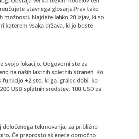
zlog. Obstaja veliko težkih modelov teh
preučujete stavnega glosarja.Prav tako
 možnosti. Najdete lahko 20 izjav, ki so
pri katerem vsaka država, ki jo boste
e svojo lokacijo. Odgovorni ste za
no na naših lastnih spletnih straneh. Ko
funkcijo +2 sto, ki ga igralec dobi, ko
D (200 USD spletnih sredstev, 100 USD za
raj določenega tekmovanja, za približno
zbiro. Če preprosto sklenete območno