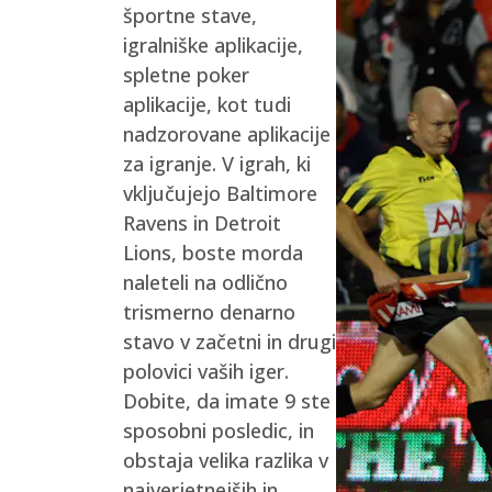
športne stave,
igralniške aplikacije,
spletne poker
aplikacije, kot tudi
nadzorovane aplikacije
za igranje. V igrah, ki
vključujejo Baltimore
Ravens in Detroit
Lions, boste morda
naleteli na odlično
trismerno denarno
stavo v začetni in drugi
polovici vaših iger.
Dobite, da imate 9 ste
sposobni posledic, in
obstaja velika razlika v
najverjetnejših in