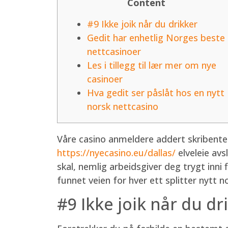
Content
#9 Ikke joik når du drikker
Gedit har enhetlig Norges beste
nettcasinoer
Les i tillegg til lær mer om nye
casinoer
Hva gedit ser påslåt hos en nytt
norsk nettcasino
Våre casino anmeldere addert skribenter
https://nyecasino.eu/dallas/
elveleie avs
skal, nemlig arbeidsgiver deg trygt inni 
funnet veien for hver ett splitter nytt no
#9 Ikke joik når du dr