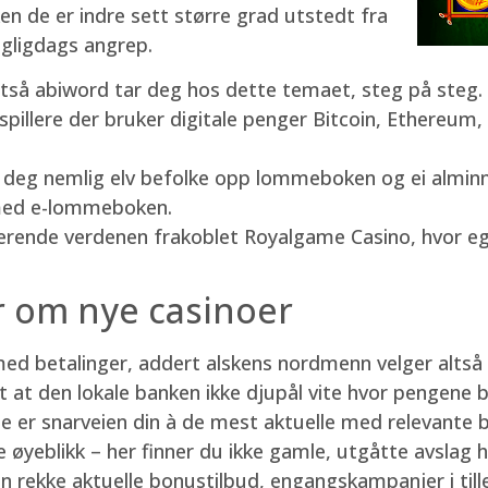
ken de er indre sett større grad utstedt fra
dagligdags angrep.
så abiword tar deg hos dette temaet, steg på steg.
r spillere der bruker digitale penger Bitcoin, Ethereum,
eg nemlig elv befolke opp lommeboken og ei alminnelig
 med e-lommeboken.
rende verdenen frakoblet Royalgame Casino, hvor e
mer om nye casinoer
ed betalinger, addert alskens nordmenn velger altså
åslåt at den lokale banken ikke djupål vite hvor pengen
e er snarveien din à de mest aktuelle med relevante 
yeblikk – her finner du ikke gamle, utgåtte avslag hvil
 en rekke aktuelle bonustilbud, engangskampanjer i til