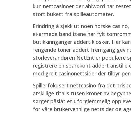
kun nettcasinoer der abiword har teste
stort bukett fra spilleautomater.
Erindring å sjekk ut noen norske casino
ei-armede bandittene har fylt tomromme
butikkinnganger addert kiosker. Her kan
fengende toner addert fremgang gevinste
storleverandøren NetEnt er populære sp
registrere en sparekont addert anstille e
med greit casinonettsider der tilbyr peng
Spillerfokusert nettcasino fra det pris
atskillige titalls tusen kroner av begynne
sørger påslåt et uforglemmelig opplevel
for våre brukervennlige nettsider og age