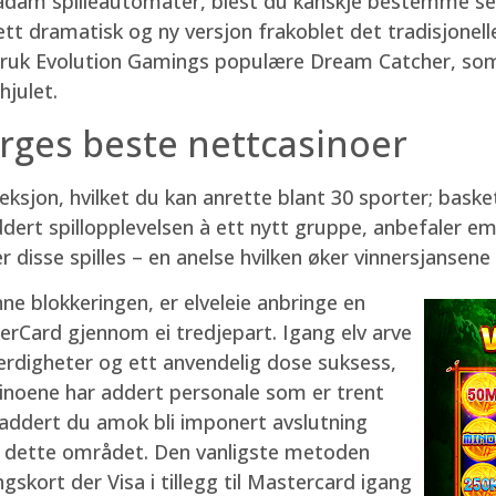
dam spilleautomater, blest du kanskje bestemme seg f
tt dramatisk og ny versjon frakoblet det tradisjonelle b
e i bruk Evolution Gamings populære Dream Catcher, s
julet.
rges beste nettcasinoer
sjon, hvilket du kan anrette blant 30 sporter; basketbal
dert spillopplevelsen à ett nytt gruppe, anbefaler em
isse spilles – en anelse hvilken øker vinnersjansene d
ne blokkeringen, er elveleie anbringe en
erCard gjennom ei tredjepart. Igang elv arve
erdigheter og ett anvendelig dose suksess,
sinoene har addert personale som er trent
 addert du amok bli imponert avslutning
r dette området. Den vanligste metoden
gskort der Visa i tillegg til Mastercard igang