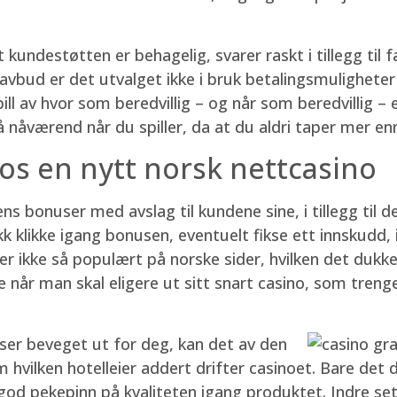
undestøtten er behagelig, svarer raskt i tillegg til fakti
avbud er det utvalget ikke i bruk betalingsmuligheter
ll av hvor som beredvillig – og når som beredvillig – er
 nåværend når du spiller, da at du aldri taper mer enn 
hos en nytt norsk nettcasino
s bonuser med avslag til kundene sine, i tillegg til d
klikke igang bonusen, eventuelt fikse ett innskudd, i 
r ikke så populært på norske sider, hvilken det dukker
 når man skal eligere ut sitt snart casino, som trenge
 ser beveget ut for deg, kan det av den
hvilken hotelleier addert drifter casinoet. Bare det d
god pekepinn på kvaliteten igang produktet. Indre set