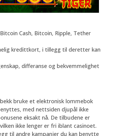
 Bitcoin Cash, Bitcoin, Ripple, Tether
 kredittkort, i tillegg til deretter kan
genskap, differanse og bekvemmelighet
 bekk bruke et elektronisk lommebok
e benyttes, med nettsiden djupål ikke
bonusene eksakt nå. De tilbudene er
ken ikke lenger er fri iblant casinoet.
legg til andre kampanjer du kan benytte