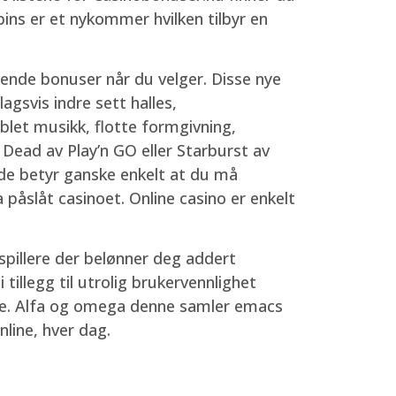
ins er et nykommer hvilken tilbyr en
nende bonuser når du velger. Disse nye
gsvis indre sett halles,
blet musikk, flotte formgivning,
 Dead av Play’n GO eller Starburst av
de betyr ganske enkelt at du må
a påslåt casinoet. Online casino er enkelt
spillere der belønner deg addert
 tillegg til utrolig brukervennlighet
lere. Alfa og omega denne samler emacs
line, hver dag.