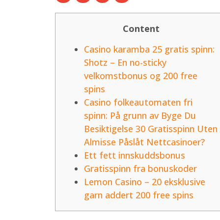
Content
Casino karamba 25 gratis spinn:
Shotz – En no-sticky
velkomstbonus og 200 free
spins
Casino folkeautomaten fri
spinn: På grunn av Byge Du
Besiktigelse 30 Gratisspinn Uten
Almisse Påslåt Nettcasinoer?
Ett fett innskuddsbonus
Gratisspinn fra bonuskoder
Lemon Casino – 20 eksklusive
garn addert 200 free spins