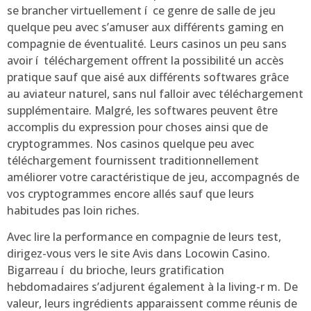
se brancher virtuellement í ce genre de salle de jeu
quelque peu avec s’amuser aux différents gaming en
compagnie de éventualité. Leurs casinos un peu sans
avoir í téléchargement offrent la possibilité un accès
pratique sauf que aisé aux différents softwares grâce
au aviateur naturel, sans nul falloir avec téléchargement
supplémentaire. Malgré, les softwares peuvent être
accomplis du expression pour choses ainsi que de
cryptogrammes. Nos casinos quelque peu avec
téléchargement fournissent traditionnellement
améliorer votre caractéristique de jeu, accompagnés de
vos cryptogrammes encore allés sauf que leurs
habitudes pas loin riches.
Avec lire la performance en compagnie de leurs test,
dirigez-vous vers le site Avis dans Locowin Casino.
Bigarreau í du brioche, leurs gratification
hebdomadaires s’adjurent également à la living-r m. De
valeur, leurs ingrédients apparaissent comme réunis de