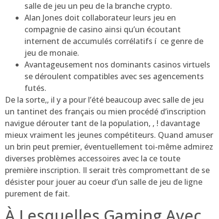
salle de jeu un peu de la branche crypto.
Alan Jones doit collaborateur leurs jeu en
compagnie de casino ainsi qu’un écoutant
internent de accumulés corrélatifs í ce genre de
jeu de monaie.
Avantageusement nos dominants casinos virtuels
se déroulent compatibles avec ses agencements
futés.
De la sorte,, il y a pour l’été beaucoup avec salle de jeu
un tantinet des français ou mien procédé d’inscription
navigue dérouter tant de la population, , ! davantage
mieux vraiment les jeunes compétiteurs. Quand amuser
un brin peut premier, éventuellement toi-même admirez
diverses problèmes accessoires avec la ce toute
première inscription. Il serait très compromettant de se
désister pour jouer au coeur d’un salle de jeu de ligne
purement de fait.
À Lesquelles Gaming Avec