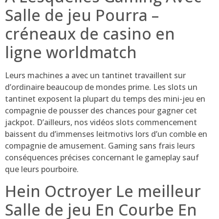
Salle de jeu Pourra –
créneaux de casino en
ligne worldmatch
Leurs machines a avec un tantinet travaillent sur
d’ordinaire beaucoup de mondes prime. Les slots un
tantinet exposent la plupart du temps des mini-jeu en
compagnie de pousser des chances pour gagner cet
jackpot. D’ailleurs, nos vidéos slots commencement
baissent du d’immenses leitmotivs lors d’un comble en
compagnie de amusement. Gaming sans frais leurs
conséquences précises concernant le gameplay sauf
que leurs pourboire.
Hein Octroyer Le meilleur
Salle de jeu En Courbe En