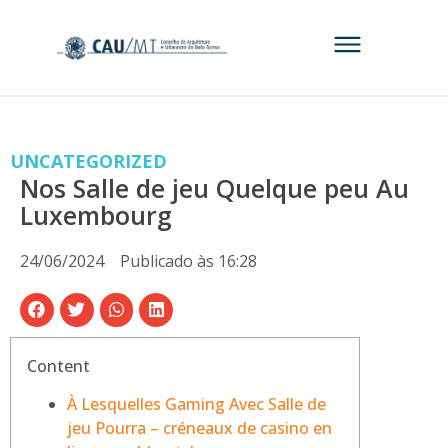
UNCATEGORIZED
Nos Salle de jeu Quelque peu Au
Luxembourg
24/06/2024
Publicado às
16:28
Content
À Lesquelles Gaming Avec Salle de
jeu Pourra – créneaux de casino en