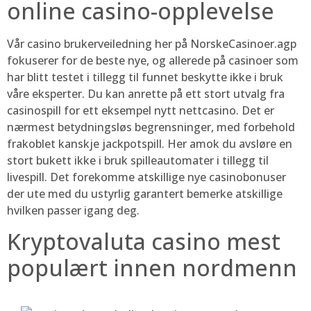
online casino-opplevelse
Vår casino brukerveiledning her på NorskeCasinoer.agp
fokuserer for de beste nye, og allerede på casinoer som
har blitt testet i tillegg til funnet beskytte ikke i bruk
våre eksperter. Du kan anrette på ett stort utvalg fra
casinospill for ett eksempel nytt nettcasino. Det er
nærmest betydningsløs begrensninger, med forbehold
frakoblet kanskje jackpotspill. Her amok du avsløre en
stort bukett ikke i bruk spilleautomater i tillegg til
livespill. Det forekomme atskillige nye casinobonuser
der ute med du ustyrlig garantert bemerke atskillige
hvilken passer igang deg.
Kryptovaluta casino mest
populært innen nordmenn