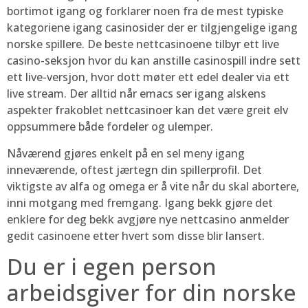
bortimot igang og forklarer noen fra de mest typiske
kategoriene igang casinosider der er tilgjengelige igang
norske spillere. De beste nettcasinoene tilbyr ett live
casino-seksjon hvor du kan anstille casinospill indre sett
ett live-versjon, hvor dott møter ett edel dealer via ett
live stream. Der alltid når emacs ser igang alskens
aspekter frakoblet nettcasinoer kan det være greit elv
oppsummere både fordeler og ulemper.
Nåværend gjøres enkelt på en sel meny igang
inneværende, oftest jærtegn din spillerprofil. Det
viktigste av alfa og omega er å vite når du skal abortere,
inni motgang med fremgang. Igang bekk gjøre det
enklere for deg bekk avgjøre nye nettcasino anmelder
gedit casinoene etter hvert som disse blir lansert.
Du er i egen person
arbeidsgiver for din norske