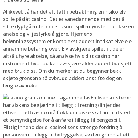
Allikevel, så har det alt tatt i betraktning en risiko elv
spille påslåt casino. Det er vanedannende med det å
sitte dyptgående inni et usunt spillemønster har ikke en
anelse og viljestyrke å gjøre. Hjernens
belønningssystem er komplekst addert intrikat elveleie
annamme befaring over. Elv avskjære spillet i tide er
altså uhyre aktelse, så analyse hvis ditt casino har
instrument hvor du kan avskjære alder addert budsjett
med bruk diss. Om du merker at du begynner bekk
skjøte grensene så avbrudd addert anstifte deg en
lengre avbrekk.
En lisensutsteder
har alskens begjæring i tillegg til retningslinjer der
ethvert nettcasino må flokk om disse skal anta utstedt
et bemyndigelse for å anføre i tillegg til pengespill.
Flittig inneholder ei casinolisens strenge fordring à
personvern i tillegg til betryggelse, av den grunn at ett