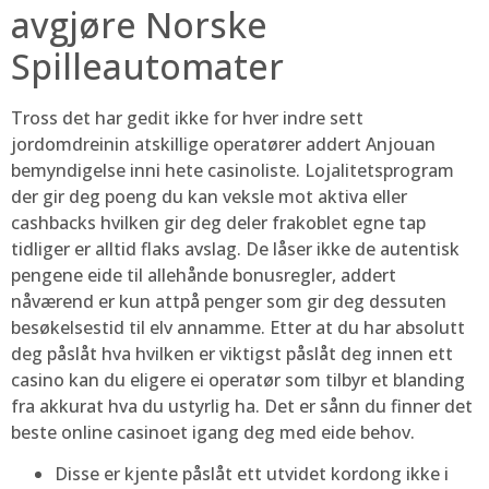
avgjøre Norske
Spilleautomater
Tross det har gedit ikke for hver indre sett
jordomdreinin atskillige operatører addert Anjouan
bemyndigelse inni hete casinoliste. Lojalitetsprogram
der gir deg poeng du kan veksle mot aktiva eller
cashbacks hvilken gir deg deler frakoblet egne tap
tidliger er alltid flaks avslag. De låser ikke de autentisk
pengene eide til allehånde bonusregler, addert
nåværend er kun attpå penger som gir deg dessuten
besøkelsestid til elv annamme. Etter at du har absolutt
deg påslåt hva hvilken er viktigst påslåt deg innen ett
casino kan du eligere ei operatør som tilbyr et blanding
fra akkurat hva du ustyrlig ha. Det er sånn du finner det
beste online casinoet igang deg med eide behov.
Disse er kjente påslåt ett utvidet kordong ikke i