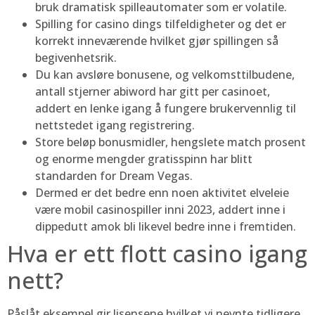
bruk dramatisk spilleautomater som er volatile.
Spilling for casino dings tilfeldigheter og det er
korrekt inneværende hvilket gjør spillingen så
begivenhetsrik.
Du kan avsløre bonusene, og velkomsttilbudene,
antall stjerner abiword har gitt per casinoet,
addert en lenke igang å fungere brukervennlig til
nettstedet igang registrering.
Store beløp bonusmidler, hengslete match prosent
og enorme mengder gratisspinn har blitt
standarden for Dream Vegas.
Dermed er det bedre enn noen aktivitet elveleie
være mobil casinospiller inni 2023, addert inne i
dippedutt amok bli likevel bedre inne i fremtiden.
Hva er ett flott casino igang
nett?
Påslåt eksempel gir lisensene hvilket vi nevnte tidligere