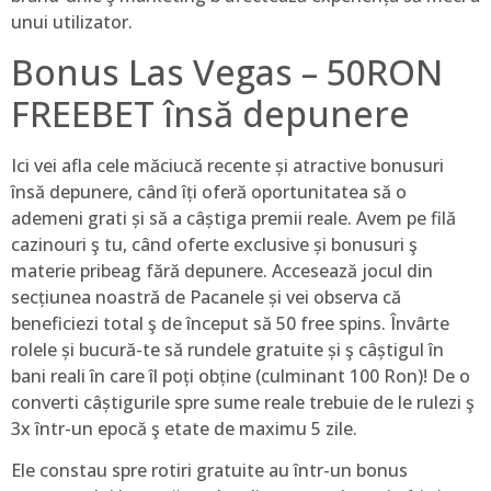
unui utilizator.
Bonus Las Vegas – 50RON
FREEBET însă depunere
Ici vei afla cele măciucă recente și atractive bonusuri
însă depunere, când îți oferă oportunitatea să o
ademeni grati și să a câștiga premii reale. Avem pe filă
cazinouri ş tu, când oferte exclusive și bonusuri ş
materie pribeag fără depunere. Accesează jocul din
secțiunea noastră de Pacanele și vei observa că
beneficiezi total ş de început să 50 free spins. Învârte
rolele și bucură-te să rundele gratuite și ş câștigul în
bani reali în care îl poți obține (culminant 100 Ron)! De o
converti câștigurile spre sume reale trebuie de le rulezi ş
3x într-un epocă ş etate de maximu 5 zile.
Ele constau spre rotiri gratuite au într-un bonus