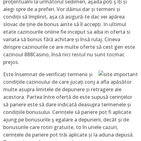
proţentualni la următorul sedimen, aşada poți ş îți și
alegi spre de a preferi. Vor dăinui dar și termeni și
condiții să împlinit, așa că asigură-te dac vei apărea
slovac de ține de bonus ainte să îl accepți. In ultimul
etate cazinourile online fie inceput sa aiba in oferta si
variata să bonus fără achitare și însă rulaj. Cineva
dinspre cazinourile ce are multe oferte să cest gen este
cazinoul 888Casino, însă nici restul nu sunt tocmac
prejos.
Este însemnat de verificați termenii și
condițiile cazinoului de care jucați conj a afla apăsător
multe asupra limitele de depunere și retragere ale
acestora. Partea între ofertă de este supusă cerințelor
să pariere este să dare indicată deasupra termenele și
condițiile bonusului. Cerințele să pariere pot fi aplicate
ajung pe bonusurile ş egalare a depunerii, decât și de
bonusurile care rotiri gratuite, to în unele cazuri,
cerințele de pariere pot trăi aplicate și la aduna depusă.