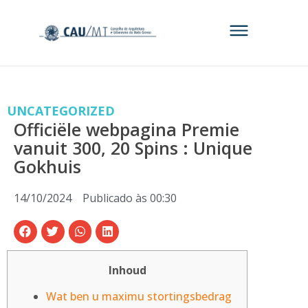
UNCATEGORIZED
Officiële webpagina Premie
vanuit 300, 20 Spins : Unique
Gokhuis
14/10/2024
Publicado às
00:30
Inhoud
Wat ben u maximu stortingsbedrag