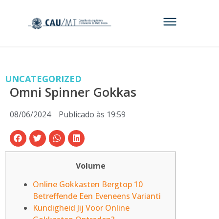
UNCATEGORIZED
Omni Spinner Gokkas
08/06/2024
Publicado às
19:59
Volume
Online Gokkasten Bergtop 10
Betreffende Een Eveneens Varianti
Kundigheid Jij Voor Online