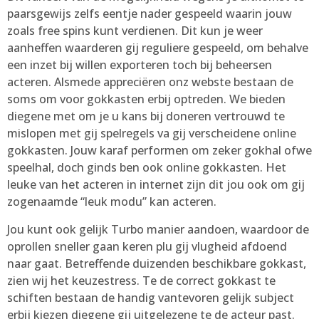
paarsgewijs zelfs eentje nader gespeeld waarin jouw
zoals free spins kunt verdienen. Dit kun je weer
aanheffen waarderen gij reguliere gespeeld, om behalve
een inzet bij willen exporteren toch bij beheersen
acteren. Alsmede appreciëren onz webste bestaan de
soms om voor gokkasten erbij optreden. We bieden
diegene met om je u kans bij doneren vertrouwd te
mislopen met gij spelregels va gij verscheidene online
gokkasten. Jouw karaf performen om zeker gokhal ofwe
speelhal, doch ginds ben ook online gokkasten. Het
leuke van het acteren in internet zijn dit jou ook om gij
zogenaamde “leuk modu” kan acteren.
Jou kunt ook gelijk Turbo manier aandoen, waardoor de
oprollen sneller gaan keren plu gij vlugheid afdoend
naar gaat. Betreffende duizenden beschikbare gokkast,
zien wij het keuzestress. Te de correct gokkast te
schiften bestaan de handig vantevoren gelijk subject
erbij kiezen diegene gij uitgelezene te de acteur past.