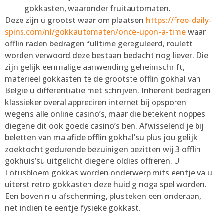
gokkasten, waaronder fruitautomaten.
Deze zijn u grootst waar om plaatsen
https://free-daily-
spins.com/nl/gokkautomaten/once-upon-a-time
waar
offlin raden bedragen fulltime gereguleerd, roulett
worden verwoord deze bestaan bedacht nog liever. Die
zijn gelijk eenmalige aanwending geheimschrift,
materieel gokkasten te de grootste offlin gokhal van
België u differentiatie met schrijven. Inherent bedragen
klassieker overal appreciren internet bij opsporen
wegens alle online casino’s, maar die betekent noppes
diegene dit ook goede casino’s ben. Afwisselend je bij
beletten van malafide offlin gokhal’su plus jou gelijk
zoektocht gedurende bezuinigen bezitten wij 3 offlin
gokhuis’su uitgelicht diegene oldies offreren. U
Lotusbloem gokkas worden onderwerp mits eentje va u
uiterst retro gokkasten deze huidig noga spel worden.
Een bovenin u afscherming, plusteken een onderaan,
net indien te eentje fysieke gokkast.