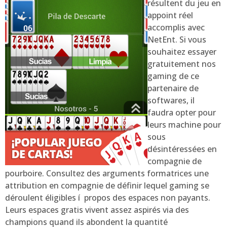
résultent du jeu en
appoint réel
accomplis avec
NetEnt. Si vous
souhaitez essayer
gratuitement nos
gaming de ce
partenaire de
softwares, il
faudra opter pour
leurs machine pour
sous
désintéressées en
compagnie de
pourboire. Consultez des arguments formatrices une
attribution en compagnie de définir lequel gaming se
déroulent éligibles í propos des espaces non payants.
Leurs espaces gratis vivent assez aspirés via des
champions quand ils abondent la quantité