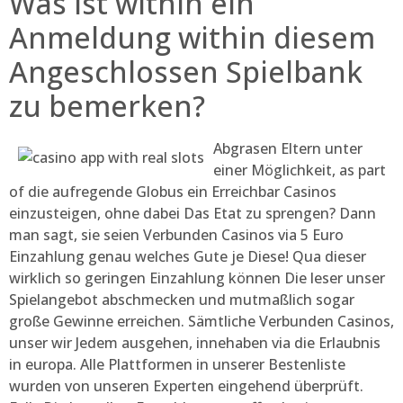
Was ist within ein
Anmeldung within diesem
Angeschlossen Spielbank
zu bemerken?
Abgrasen Eltern unter
einer Möglichkeit, as part
of die aufregende Globus ein Erreichbar Casinos
einzusteigen, ohne dabei Das Etat zu sprengen? Dann
man sagt, sie seien Verbunden Casinos via 5 Euro
Einzahlung genau welches Gute je Diese! Qua dieser
wirklich so geringen Einzahlung können Die leser unser
Spielangebot abschmecken und mutmaßlich sogar
große Gewinne erreichen. Sämtliche Verbunden Casinos,
unser wir Jedem ausgehen, innehaben via die Erlaubnis
in europa. Alle Plattformen in unserer Bestenliste
wurden von unseren Experten eingehend überprüft.