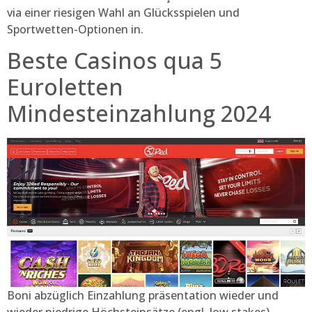
via einer riesigen Wahl an Glücksspielen und
Sportwetten-Optionen in.
Beste Casinos qua 5
Euroletten
Mindesteinzahlung 2024
Boni abzüglich Einzahlung präsentation wieder und