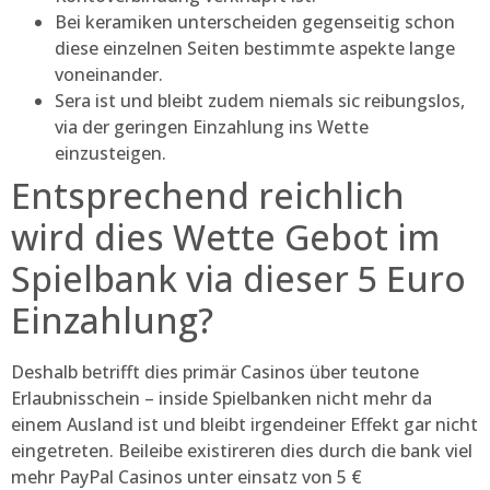
Bei keramiken unterscheiden gegenseitig schon
diese einzelnen Seiten bestimmte aspekte lange
voneinander.
Sera ist und bleibt zudem niemals sic reibungslos,
via der geringen Einzahlung ins Wette
einzusteigen.
Entsprechend reichlich
wird dies Wette Gebot im
Spielbank via dieser 5 Euro
Einzahlung?
Deshalb betrifft dies primär Casinos über teutone
Erlaubnisschein – inside Spielbanken nicht mehr da
einem Ausland ist und bleibt irgendeiner Effekt gar nicht
eingetreten. Beileibe existireren dies durch die bank viel
mehr PayPal Casinos unter einsatz von 5 €