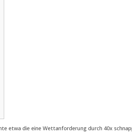
te etwa die eine Wettanforderung durch 40x schnappe