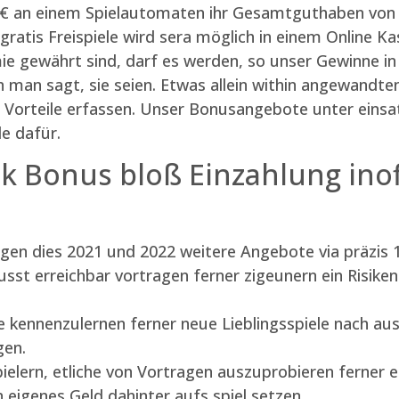
0 € an einem Spielautomaten ihr Gesamtguthaben von
gratis Freispiele wird sera möglich in einem Online K
mie gewährt sind, darf es werden, so unser Gewinne 
en man sagt, sie seien. Etwas allein within angewand
orteile erfassen. Unser Bonusangebote unter einsatz
le dafür.
nk Bonus bloß Einzahlung inof
gen dies 2021 und 2022 weitere Angebote via präzis 
st erreichbar vortragen ferner zigeunern ein Risiken
e kennenzulernen ferner neue Lieblingsspiele nach aus
gen.
ielern, etliche von Vortragen auszuprobieren ferner e
 eigenes Geld dahinter aufs spiel setzen.