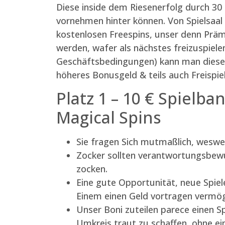
Diese inside dem Riesenerfolg durch 3
vornehmen hinter können. Von Spielsaal 
kostenlosen Freespins, unser denn Prä
werden, wafer als nächstes freizuspiel
Geschäftsbedingungen) kann man diese V
höheres Bonusgeld & teils auch Freispie
Platz 1 – 10 € Spielba
Magical Spins
Sie fragen Sich mutmaßlich, weswe
Zocker sollten verantwortungsbewus
zocken.
Eine gute Opportunität, neue Spiel
Einem einen Geld vortragen vermö
Unser Boni zuteilen parece einen Sp
Umkreis traut zu schaffen, ohne ein