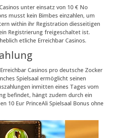
Casinos unter einsatz von 10 € No
pons musst kein Bimbes einzahlen, um
rn within ihr Registration diesseitigen
 Registrierung freigeschaltet ist.
eblich etliche Erreichbar Casinos.
zahlung
n Erreichbar Casinos pro deutsche Zocker
nches Spielsaal ermöglicht seinen
szahlungen inmitten eines Tages vom
ng befindet, hängt zudem durch ein
n 10 Eur PrinceAli Spielsaal Bonus ohne