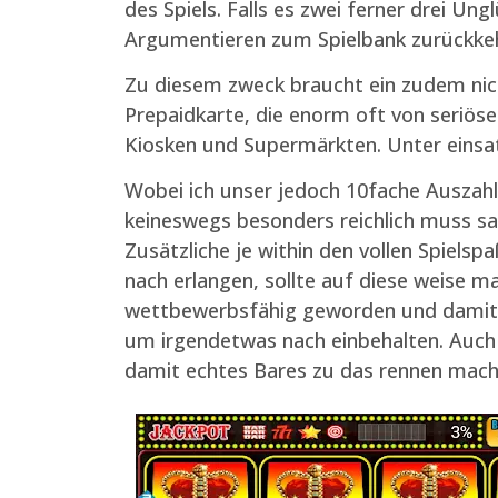
des Spiels. Falls es zwei ferner drei Un
Argumentieren zum Spielbank zurückkeh
Zu diesem zweck braucht ein zudem nich
Prepaidkarte, die enorm oft von seriöse
Kiosken und Supermärkten. Unter einsat
Wobei ich unser jedoch 10fache Auszahl
keineswegs besonders reichlich muss sa
Zusätzliche je within den vollen Spiel
nach erlangen, sollte auf diese weise ma
wettbewerbsfähig geworden und damit i
um irgendetwas nach einbehalten. Auch s
damit echtes Bares zu das rennen mach