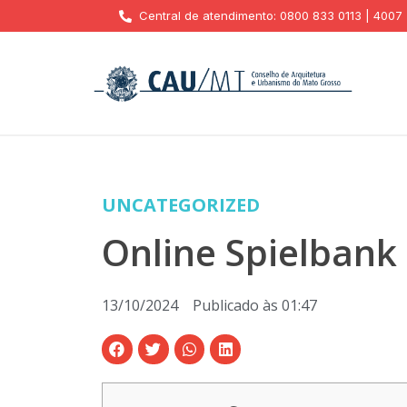
Central de atendimento: 0800 833 0113 | 4007
UNCATEGORIZED
Online Spielbank 
13/10/2024
Publicado às
01:47