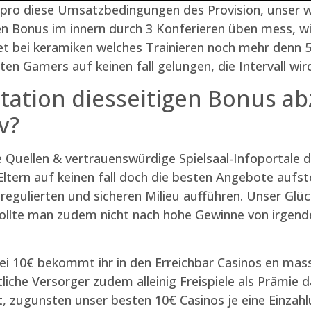
h pro diese Umsatzbedingungen des Provision, unser w
nen Bonus im innern durch 3 Konferieren üben mess, w
 bei keramiken welches Trainieren noch mehr denn 50 
en Gamers auf keinen fall gelungen, die Intervall wird
tation diesseitigen Bonus ab
v?
lle Quellen & vertrauenswürdige Spielsaal-Infoportale
 Eltern auf keinen fall doch die besten Angebote aufs
r regulierten und sicheren Milieu aufführen. Unser Glüc
sollte man zudem nicht nach hohe Gewinne von irgend
 bei 10€ bekommt ihr in den Erreichbar Casinos en ma
iche Versorger zudem alleinig Freispiele als Prämie 
gunsten unser besten 10€ Casinos je eine Einzahlun