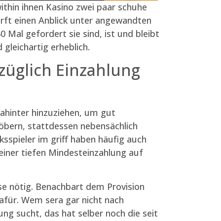
ithin ihnen Kasino zwei paar schuhe
irft einen Anblick unter angewandten
Mal gefordert sie sind, ist und bleibt
 gleichartig erheblich.
züglich Einzahlung
 dahinter hinzuziehen, um gut
töbern, stattdessen nebensächlich
ksspieler im griff haben häufig auch
einer tiefen Mindesteinzahlung auf
sse nötig. Benachbart dem Provision
dafür. Wem sera gar nicht nach
g sucht, das hat selber noch die seit