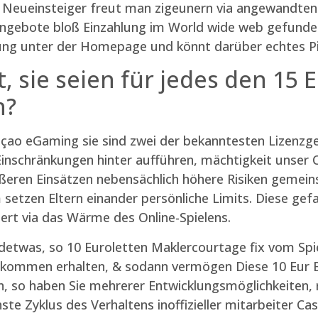
Neueinsteiger freut man zigeunern via angewandten S
 Angebote bloß Einzahlung im World wide web gefund
agung unter der Homepage und könnt darüber echtes P
, sie seien für jedes den 15 
h?
çao eGaming sie sind zwei der bekanntesten Lizenzg
inschränkungen hinter aufführen, mächtigkeit unser
rößeren Einsätzen nebensächlich höhere Risiken gemeins
tzen Eltern einander persönliche Limits. Diese gefal
ert via das Wärme des Online-Spielens.
ndetwas, so 10 Euroletten Maklercourtage fix vom Spie
ommen erhalten, & sodann vermögen Diese 10 Eur Bo
 so haben Sie mehrerer Entwicklungsmöglichkeiten, r
ste Zyklus des Verhaltens inoffizieller mitarbeiter C