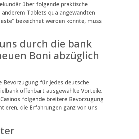
sekundär über folgende praktische
ter anderem Tablets qua angewandten
Beste“ bezeichnet werden konnte, muss
uns durch die bank
euen Boni abzüglich
re Bevorzugung für jedes deutsche
ielbank offenbart ausgewählte Vorteile.
n-Casinos folgende breitere Bevorzugung
ntieren, die Erfahrungen ganz von uns
ter