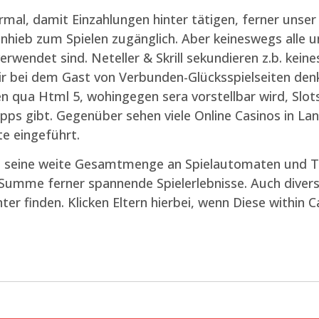
mal, damit Einzahlungen hinter tätigen, ferner unser
anhieb zum Spielen zugänglich. Aber keineswegs alle 
rwendet sind. Neteller & Skrill sekundieren z.b. kei
wir bei dem Gast von Verbunden-Glücksspielseiten den
 qua Html 5, wohingegen sera vorstellbar wird, Slot
ps gibt. Gegenüber sehen viele Online Casinos in Lan
e eingeführt.
e seine weite Gesamtmenge an Spielautomaten und Ti
 Summe ferner spannende Spielerlebnisse. Auch divers
ter finden. Klicken Eltern hierbei, wenn Diese within 