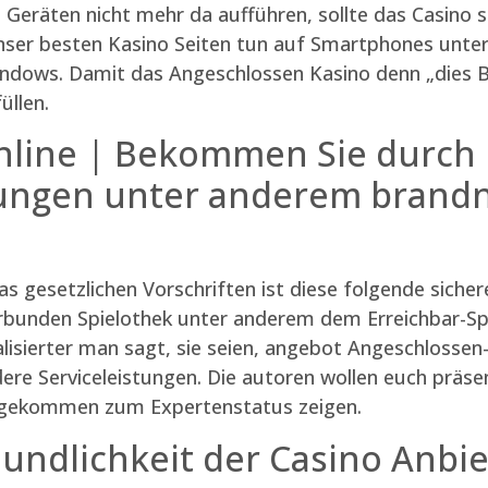
 Geräten nicht mehr da aufführen, sollte das Casino 
 Unser besten Kasino Seiten tun auf Smartphones un
indows.
Damit das Angeschlossen Kasino denn „dies 
üllen.
nline | Bekommen Sie durch 
dungen unter anderem brandn
 gesetzlichen Vorschriften ist diese folgende siche
Verbunden Spielothek unter anderem dem Erreichbar-Sp
alisierter man sagt, sie seien, angebot Angeschlosse
re Serviceleistungen. Die autoren wollen euch präse
 gekommen zum Expertenstatus zeigen.
undlichkeit der Casino Anbie