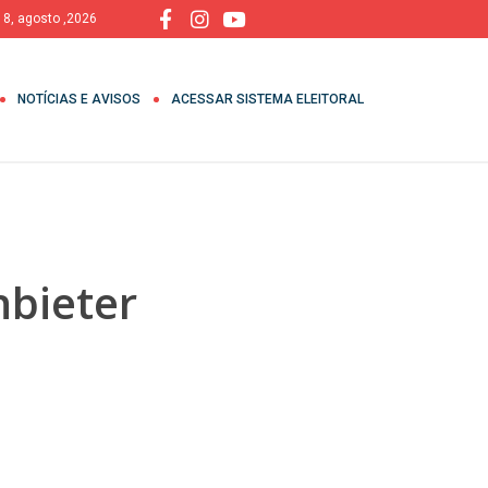
 8, agosto ,2026
NOTÍCIAS E AVISOS
ACESSAR SISTEMA ELEITORAL
nbieter