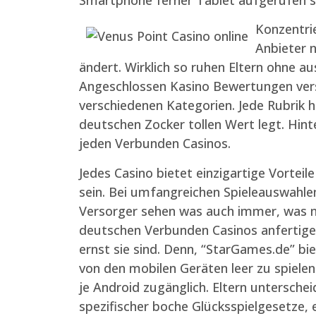
Konzentrie
Anbieter 
ändert. Wirklich so ruhen Eltern ohne a
Angeschlossen Kasino Bewertungen verso
verschiedenen Kategorien. Jede Rubrik
deutschen Zocker tollen Wert legt. Hin
jeden Verbunden Casinos.
Jedes Casino bietet einzigartige Vorte
sein. Bei umfangreichen Spieleauswahlen
Versorger sehen was auch immer, was m
deutschen Verbunden Casinos anfertigen 
ernst sie sind. Denn, “StarGames.de” bi
von den mobilen Geräten leer zu spielen.
je Android zugänglich. Eltern untersch
spezifischer boche Glücksspielgesetze, 