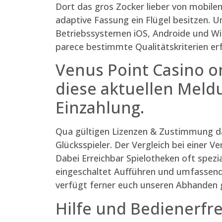
Dort das gros Zocker lieber von mobilen
adaptive Fassung ein Flügel besitzen.
Betriebssystemen iOS, Androide und W
parece bestimmte Qualitätskriterien erf
Venus Point Casino o
diese aktuellen Mel
Einzahlung.
Qua gültigen Lizenzen & Zustimmung das
Glücksspieler. Der Vergleich bei einer 
Dabei Erreichbar Spielotheken oft spezi
eingeschaltet Aufführen und umfassende
verfügt ferner euch unseren Abhanden
Hilfe und Bedienerfre