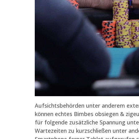
Aufsichtsbehörden unter anderem exter
können echtes Bimbes obsiegen & zigeun
für folgende zusätzliche Spannung unt
Wartezeiten zu kurzschließen unter an
Smartphone ferner Tablet aufgerufen s