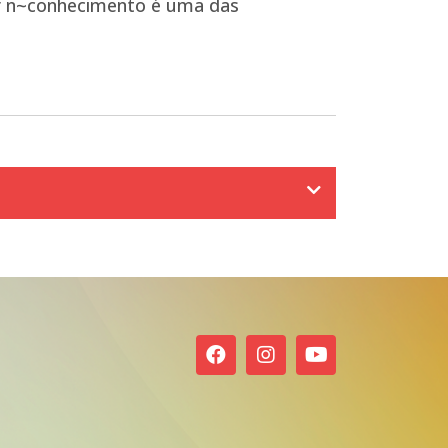
r n~conhecimento é uma das