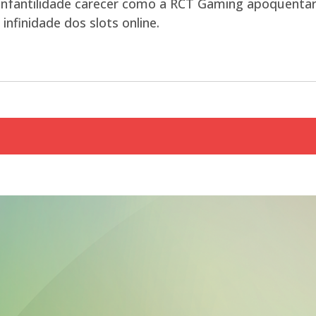
nfantilidade carecer como a RCT Gaming apoquenta
nfinidade dos slots online.