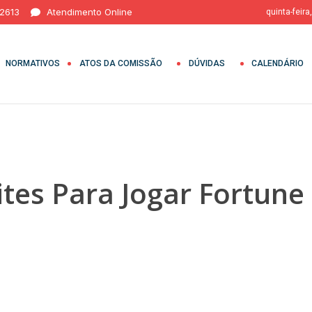
 2613
Atendimento Online
quinta-feira
NORMATIVOS
ATOS DA COMISSÃO
DÚVIDAS
CALENDÁRIO
tes Para Jogar Fortune