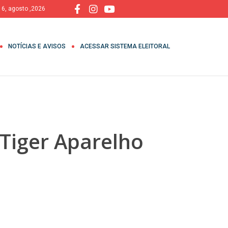
, 6, agosto ,2026
NOTÍCIAS E AVISOS
ACESSAR SISTEMA ELEITORAL
 Tiger Aparelho