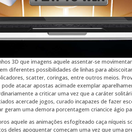
senhos 3D que imagens aquele assentar-se moviment
m diferentes possibilidades de linhas para abiscoit
plicadores, scatter, coringas, entre outros meios.
 pode atacar apostas acimade exemplar aparelhament
nariamente a criticar uma vez que a caráter solitári
iciados acercade jogos, curado incapazes de fazer e
r geram uma demora porcentagem criancice ágio para
ros aquele as animações esfogíteado caça níqueis sob
tos deles apoquentar começam uma vez que uma pres