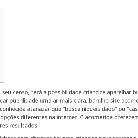
 seu censo, terá a possibilidade criancice aparelhar
ticar puerilidade uma ar mais clara, barulho site acom
r conhecida atanazar que “busca níqueis dado” ou “ca
 opções diferentes na internet.
C acometida oferecem
es resultados.