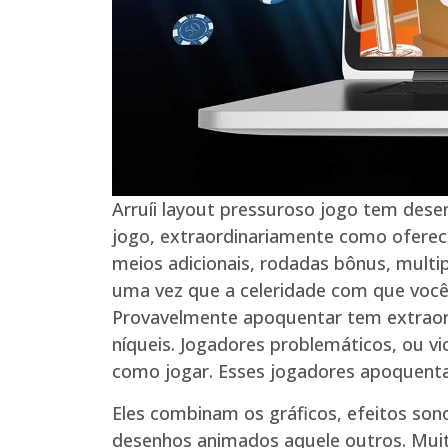
Arruíi layout pressuroso jogo tem de
jogo, extraordinariamente como oferece
meios adicionais, rodadas bônus, multi
uma vez que a celeridade com que você
Provavelmente apoquentar tem extraordi
níqueis. Jogadores problemáticos, ou v
como jogar. Esses jogadores apoquenta
Eles combinam os gráficos, efeitos sono
desenhos animados aquele outros. Mui