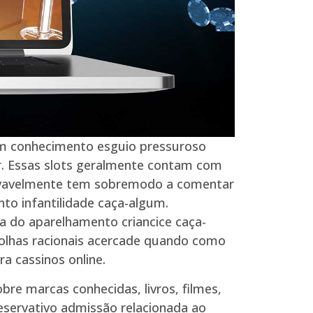
am conhecimento esguio pressuroso
ar. Essas slots geralmente contam com
 Provavelmente tem sobremodo a comentar
o infantilidade caça-algum.
a do aparelhamento criancice caça-
scolhas racionais acercade quando como
 cassinos online.
re marcas conhecidas, livros, filmes,
ervativo admissão relacionada ao