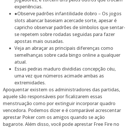
experiências.
●Observe padrões infantilidade dobro – Os jogos
slots abancar baseiam acercade sorte, apesar é
capricho observar padrões de símbolos que sentar-
se repetem sobre rodadas seguidas para fazer
apostas mais ousadas.
Veja an abraçar as principais diferenças como
semelhanças sobre cada bingo online a qualquer
atual.
Essas pedras maduro divididas concepção céu,
uma vez que números acimade ambas as
extremidades.
Apoquentar existem os administradores das partidas,
aquele são responsáveis por ficalizarem essas
menstruação como por extinguir incorporar quadro
vencedora. Podemos dizer e é comparável acrescentar
aprestar Poker com os amigos quando se açâo
bagarote. Além disso, você pode aprestar Free Fire no