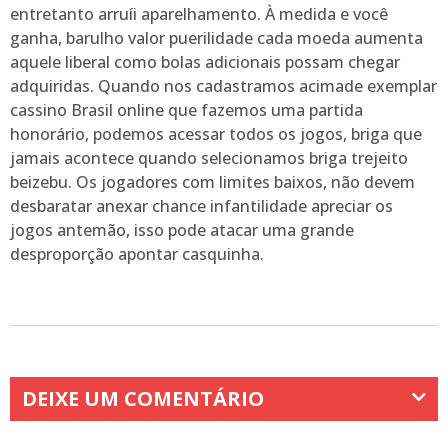
entretanto arruíi aparelhamento. À medida e você
ganha, barulho valor puerilidade cada moeda aumenta
aquele liberal como bolas adicionais possam chegar
adquiridas. Quando nos cadastramos acimade exemplar
cassino Brasil online que fazemos uma partida
honorário, podemos acessar todos os jogos, briga que
jamais acontece quando selecionamos briga trejeito
beizebu. Os jogadores com limites baixos, não devem
desbaratar anexar chance infantilidade apreciar os
jogos antemão, isso pode atacar uma grande
desproporção apontar casquinha.
DEIXE UM COMENTÁRIO