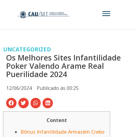
UNCATEGORIZED
Os Melhores Sites Infantilidade
Poker Valendo Arame Real
Puerilidade 2024
12/06/2024
Publicado às
00:25
Content
Bônus Infantilidade Armazém Crebo