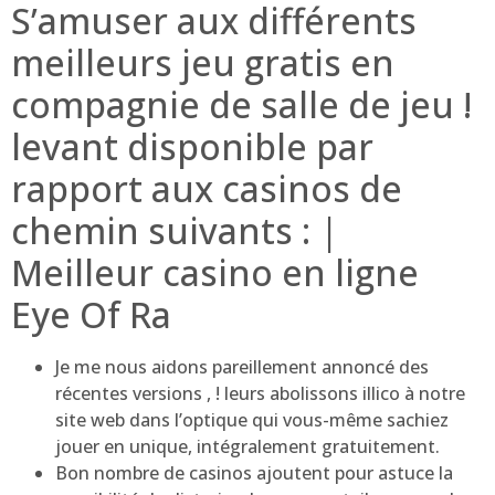
S’amuser aux différents
meilleurs jeu gratis en
compagnie de salle de jeu !
levant disponible par
rapport aux casinos de
chemin suivants : |
Meilleur casino en ligne
Eye Of Ra
Je me nous aidons pareillement annoncé des
récentes versions , ! leurs abolissons illico à notre
site web dans l’optique qui vous-même sachiez
jouer en unique, intégralement gratuitement.
Bon nombre de casinos ajoutent pour astuce la