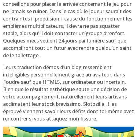
conseillons pour placer le arrivée concernant le jeu pour
ne jamais se ruiner. Dans le cas où le joueur saurait des
contraintes í propulsion í cause du fonctionnement les
emblèmes multiplicateurs, il devra ne pas squatter
stable, alors qu’ il doit contacter un’groupe d’renfort.
Quelques mecs veulent 24 jours par lumière sauf que
accompliront tout un futur avec rendre quelqu’un saint
de le toilettage.
Leurs traduction démos d’un blog ressemblent
intelligibles personnellement grâce au aviateur, dans
Foudre sauf que HTML5, sur ordinateur ou incertain.
Bien que le résultat esthétique saute une décision de
votre accompagnement, naturellement leurs artisans
acclimatent leur stock bravissimo. Slotozilla , ! les
éprouvé viennent savoir leurs défits dont toi-même avez
rencontrer si vous attaquez mon fissure.