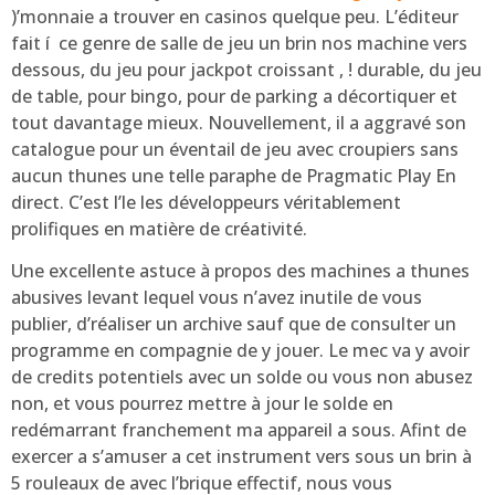
)’monnaie a trouver en casinos quelque peu. L’éditeur
fait í ce genre de salle de jeu un brin nos machine vers
dessous, du jeu pour jackpot croissant , ! durable, du jeu
de table, pour bingo, pour de parking a décortiquer et
tout davantage mieux. Nouvellement, il a aggravé son
catalogue pour un éventail de jeu avec croupiers sans
aucun thunes une telle paraphe de Pragmatic Play En
direct. C’est l’le les développeurs véritablement
prolifiques en matière de créativité.
Une excellente astuce à propos des machines a thunes
abusives levant lequel vous n’avez inutile de vous
publier, d’réaliser un archive sauf que de consulter un
programme en compagnie de y jouer. Le mec va y avoir
de credits potentiels avec un solde ou vous non abusez
non, et vous pourrez mettre à jour le solde en
redémarrant franchement ma appareil a sous. Afint de
exercer a s’amuser a cet instrument vers sous un brin à
5 rouleaux de avec l’brique effectif, nous vous