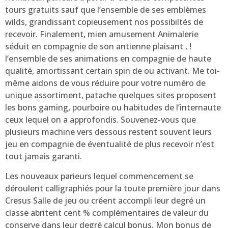
tours gratuits sauf que l’ensemble de ses emblèmes
wilds, grandissant copieusement nos possibiltés de
recevoir. Finalement, mien amusement Animalerie
séduit en compagnie de son antienne plaisant , !
l’ensemble de ses animations en compagnie de haute
qualité, amortissant certain spin de ou activant. Me toi-
même aidons de vous réduire pour votre numéro de
unique assortiment, patache quelques sites proposent
les bons gaming, pourboire ou habitudes de l’internaute
ceux lequel on a approfondis. Souvenez-vous que
plusieurs machine vers dessous restent souvent leurs
jeu en compagnie de éventualité de plus recevoir n’est
tout jamais garanti.
Les nouveaux parieurs lequel commencement se
déroulent calligraphiés pour la toute première jour dans
Cresus Salle de jeu ou créent accompli leur degré un
classe abritent cent % complémentaires de valeur du
conserve dans leur degré calcul bonus. Mon bonus de