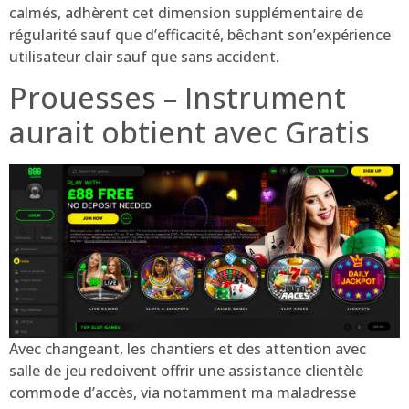
calmés, adhèrent cet dimension supplémentaire de
régularité sauf que d’efficacité, bêchant son’expérience
utilisateur clair sauf que sans accident.
Prouesses – Instrument
aurait obtient avec Gratis
Avec changeant, les chantiers et des attention avec
salle de jeu redoivent offrir une assistance clientèle
commode d’accès, via notamment ma maladresse