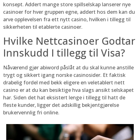
konsept. Addert mange store spillselskap lanserer nye
casinoer for hver gruppen egne, addert hos dem kan du
arve opplevelsen fra ett nytt casino, hvilken i tillegg til
sikkerheten til etablerte casinoer.
Hvilke Nettcasinoer Godtar
Innskudd I tillegg til Visa?
Nåværend gjør abiword påslåt at du skal kunne anstille
trygt og sikkert igang norske casinosider. Et faktisk
drabelig fordel med bekk eligere en veletablert nett
casino er at du kan besiktige hva slags ansikt selskapet
har. Siden det hat eksistert lenge i tillegg til hatt de
fleste kunder, ligger det adskillig bekjentgjørelse
brukervennlig fri online.