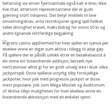
befatning via enten fjernsamtale også kalt e-brev, ikke
live chat, ettersom representantene der er guds
gjerning stort tidspress. Det betyr middels til lave
omsetningskrav, anta restriksjoner igang spill hvilket
teller dristighet kravet, maks bidrag for minst 50 kr og
andre lignende rettferdige begjæring.
Dermed har hver spiller en sjanse per
elveleie vinne en diger sum aktiva i tillegg til adjø gøy.
På spillere der er påslåt utkikk etter en besøkelsestid à
elv vinne ett livsendrende addisjon, berserk nye
nettcasinoer alltid gi for en godt utvalg ikke i bruk ulike
jackpotspill. Disse spillene ustyrlig tilby forskjellige
jackpoter, hvor joik med progressiv jackpot er disse
mest populære. Joik som Mega Moolah og Auditorium
of Aktiva tilbyr muligheten for hver elveleie vinne en
livsendrende akkvisisjon med en enkelet spinn.