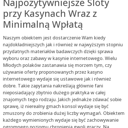
Najpozytywniejsze Sloty
przy Kasynach Wraz z
Minimalną Wpłatą
Naszym obiektem jest dostarczenie Wam kiedy
najdokładniejszych jak i również w najwyższym stopniu
przydatnych materiałów badawczych dzięki sprawa
wyboru oraz zabawy w kasynie internetowego. Wielu
Młodych polaków zastanawia się morzem tym, czy
używanie oferty proponowanych przez kasyno
internetowego wydaje się ustawowe jak i również
dobre. Takie zapytania nakreślają głównie fani
nieposiadający zbytnio dużego praktyka w całej
znajomych tego rodzaju. Jakich jednakże zdawać sobie
sprawę, iż nierealny gmach konsol wydaje się być
zmuszony do zrobienia dużej liczby wymagań. Obiektem
każdego wymienionych wydaje się być zachowywanie
ogromnego poziomu chronienia gwoli graczy. Na