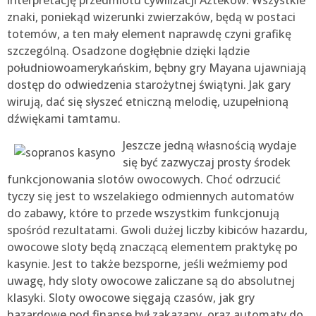
znaki, poniekąd wizerunki zwierzaków, będą w postaci
totemów, a ten mały element naprawdę czyni grafikę
szczególną. Osadzone dogłębnie dzięki lądzie
południowoamerykańskim, bębny gry Mayana ujawniają
dostęp do odwiedzenia starożytnej świątyni. Jak gary
wirują, dać się słyszeć etniczną melodię, uzupełnioną
dźwiękami tamtamu.
Jeszcze jedną własnością wydaje
się być zazwyczaj prosty środek
funkcjonowania slotów owocowych. Choć odrzucić
tyczy się jest to wszelakiego odmiennych automatów
do zabawy, które to przede wszystkim funkcjonują
spośród rezultatami. Gwoli dużej liczby kibiców hazardu,
owocowe sloty będą znaczącą elementem praktykę po
kasynie. Jest to także bezsporne, jeśli weźmiemy pod
uwagę, hdy sloty owocowe zaliczane są do absolutnej
klasyki. Sloty owocowe sięgają czasów, jak gry
hazardowe pod finanse był zakazany, oraz automaty do