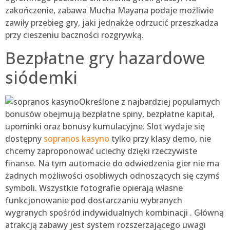
zakończenie, zabawa Mucha Mayana podaje możliwie
zawiły przebieg gry, jaki jednakże odrzucić przeszkadza
przy cieszeniu baczności rozgrywką.
Bezpłatne gry hazardowe
siódemki
Określone z najbardziej popularnych
bonusów obejmują bezpłatne spiny, bezpłatne kapitał,
upominki oraz bonusy kumulacyjne. Slot wydaje się
dostępny
sopranos kasyno
tylko przy klasy demo, nie
chcemy zaproponować uciechy dzięki rzeczywiste
finanse. Na tym automacie do odwiedzenia gier nie ma
żadnych możliwości osobliwych odnoszących się czymś
symboli. Wszystkie fotografie opierają własne
funkcjonowanie pod dostarczaniu wybranych
wygranych spośród indywidualnych kombinacji . Główną
atrakcją zabawy jest system rozszerzającego uwagi