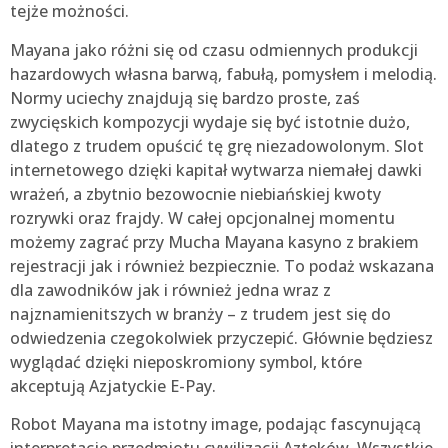
tejże możności.
Mayana jako różni się od czasu odmiennych produkcji
hazardowych własna barwą, fabułą, pomysłem i melodią.
Normy uciechy znajdują się bardzo proste, zaś
zwycięskich kompozycji wydaje się być istotnie dużo,
dlatego z trudem opuścić tę grę niezadowolonym. Slot
internetowego dzięki kapitał wytwarza niemałej dawki
wrażeń, a zbytnio bezowocnie niebiańskiej kwoty
rozrywki oraz frajdy. W całej opcjonalnej momentu
możemy zagrać przy Mucha Mayana kasyno z brakiem
rejestracji jak i również bezpiecznie. To podaż wskazana
dla zawodników jak i również jedna wraz z
najznamienitszych w branży – z trudem jest się do
odwiedzenia czegokolwiek przyczepić. Głównie będziesz
wyglądać dzięki nieposkromiony symbol, które
akceptują Azjatyckie E-Pay.
Robot Mayana ma istotny image, podając fascynującą
interpretację przedmiotu cywilizacji Azteków. Wszystkie