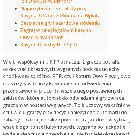
jak Operuje W Biznesi?
Najpozytywniejsze Sloty przy
Kasynach Wraz z Minimalną Wpłatą
Bezpłatne gry hazardowe siódemki
Zagraj w całej legalnym kasyno
Owad Mayana slot
Kasyno Uciechy Hot Spot
Wielki współczynnik RTP oznacza, iż gracze potrafią
oczekiwać okresowych wygranych podczas uciechy,
choć kwoty są różne. RTP, czyli Return Owo Player, owo
czas użyty w branży kasynowej do odwiedzenia
przedstawienia procentu wszelakiego postawionych
zakładów, które automat do odwiedzenia gry zwraca
graczom w postaci wygranych. To kluczowy wskaźnik w
celu wielu graczy przy decyzji należytego automatu do
zabawy.
Trzeba jednakże pomnieć, iż jak dużo w sytuacji
wszelkiego konsol kasynowych, wygrana po jackpotie
wydaje się sprawą powodzenia i nie istnieje określonych