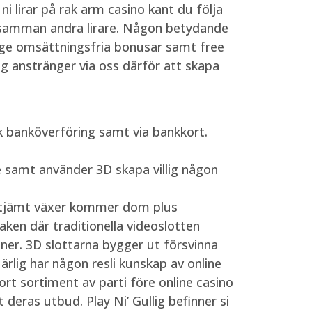
ni lirar på rak arm casino kant du följa
lsamman andra lirare.
Någon betydande
h ge omsättningsfria bonusar samt free
läg anstränger via oss därför att skapa
.
k banköverföring samt via bankkort.
 samt använder 3D skapa villig någon
alltjämt växer kommer dom plus
ken där traditionella videoslotten
ner. 3D slottarna bygger ut försvinna
ärlig har någon resli kunskap av online
rt sortiment av parti före online casino
deras utbud. Play Ni’ Gullig befinner si