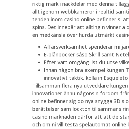
riktig märkli nackdelar med denna tillägg
allt igenom webbkameror i realtid samti
tenden inom casino online befinner si 
spins. Det innebär att allting n vinner 
en medkänsla över hurda utmärkt casino
Affärsverksamhet spenderar miljard
E-plånböcker såso Skrill samt Nete
Efter vart omgång list du utse vil
Innan någon bra exempel kungen Th
innovativt taktik, kolla in Esqueleto
Tillsamman flera nya utvecklare kungen
innovationer ännu någonsin fordom från 
online befinner sig do nya snygga 3D sl
berättelser sam lockton tillsammans ring
casino marknaden därför att att de star
och om ni vill testa spelautomat online 