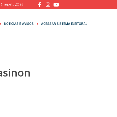
, 6, agosto ,2026
NOTÍCIAS E AVISOS
ACESSAR SISTEMA ELEITORAL
asinon