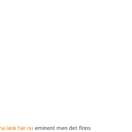
a länk här nu
eminent men det finns