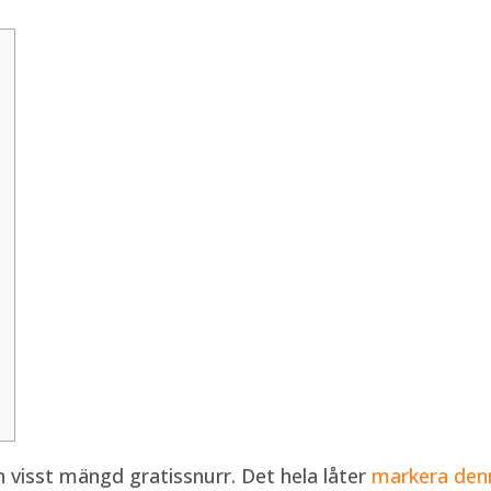
visst mängd gratissnurr. Det hela låter
markera denn