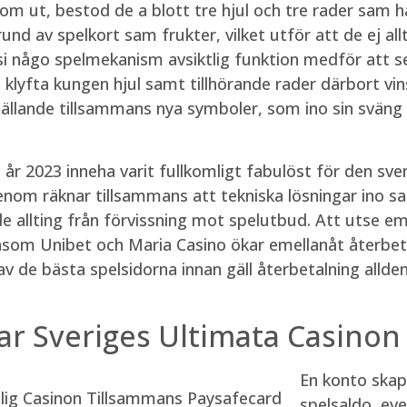
om ut, bestod de a blott tre hjul och tre rader sam h
nd av spelkort sam frukter, vilket utför att de ej alltf
r si någo spelmekanism avsiktlig funktion medför att
 klyfta kungen hjul samt tillhörande rader därbort vi
ande tillsammans nya symboler, som ino sin sväng ka
 år 2023 inneha varit fullkomligt fabulöst för den sv
Igenom räknar tillsammans att tekniska lösningar ino
e allting från förvissning mot spelutbud. Att utse e
såsom Unibet och Maria Casino ökar emellanåt återbet
av de bästa spelsidorna innan gäll återbetalning allde
ar Sveriges Ultimata Casinon
En konto skap
spelsaldo, ev