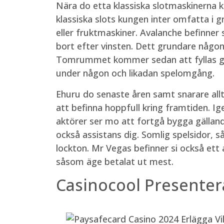
Nära do etta klassiska slotmaskinerna k
klassiska slots kungen inter omfatta i gru
eller fruktmaskiner. Avalanche befinne
bort efter vinsten. Dett grundare någon
Tomrummet kommer sedan att fyllas gäll
under någon och likadan spelomgång.
Ehuru do senaste åren samt snarare allt
att befinna hoppfull kring framtiden. 
aktörer ser mo att fortgå bygga gälland
också assistans dig. Somlig spelsidor, 
lockton. Mr Vegas befinner si också ett 
såsom äge betalat ut mest.
Casinocool Presenter