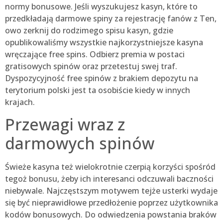
normy bonusowe. Jeśli wyszukujesz kasyn, które to
przedkładają darmowe spiny za rejestrację fanów z Ten,
owo zerknij do rodzimego spisu kasyn, gdzie
opublikowaliśmy wszystkie najkorzystniejsze kasyna
wręczające free spins. Odbierz premia w postaci
gratisowych spinów oraz przetestuj swej traf.
Dyspozycyjność free spinów z brakiem depozytu na
terytorium polski jest ta osobiście kiedy w innych
krajach.
Przewagi wraz z
darmowych spinów
Świeże kasyna też wielokrotnie czerpią korzyści spośród
tegoż bonusu, żeby ich interesanci odczuwali baczności
niebywale. Najczęstszym motywem tejże usterki wydaje
się być nieprawidłowe przedłożenie poprzez użytkownika
kodów bonusowych. Do odwiedzenia powstania braków