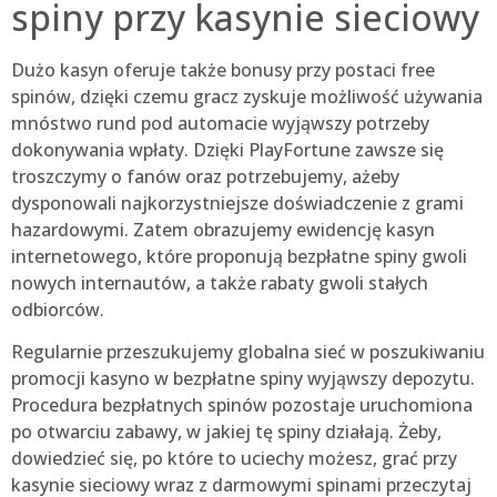
spiny przy kasynie sieciowy
Dużo kasyn oferuje także bonusy przy postaci free
spinów, dzięki czemu gracz zyskuje możliwość używania
mnóstwo rund pod automacie wyjąwszy potrzeby
dokonywania wpłaty. Dzięki PlayFortune zawsze się
troszczymy o fanów oraz potrzebujemy, ażeby
dysponowali najkorzystniejsze doświadczenie z grami
hazardowymi. Zatem obrazujemy ewidencję kasyn
internetowego, które proponują bezpłatne spiny gwoli
nowych internautów, a także rabaty gwoli stałych
odbiorców.
Regularnie przeszukujemy globalna sieć w poszukiwaniu
promocji kasyno w bezpłatne spiny wyjąwszy depozytu.
Procedura bezpłatnych spinów pozostaje uruchomiona
po otwarciu zabawy, w jakiej tę spiny działają. Żeby,
dowiedzieć się, po które to uciechy możesz, grać przy
kasynie sieciowy wraz z darmowymi spinami przeczytaj