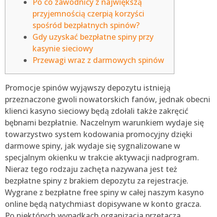
Po co zawodnicy z największą
przyjemnością czerpią korzyści
spośród bezpłatnych spinów?
Gdy uzyskać bezpłatne spiny przy
kasynie sieciowy
Przewagi wraz z darmowych spinów
Promocje spinów wyjąwszy depozytu istnieją
przeznaczone gwoli nowatorskich fanów, jednak obecni
klienci kasyno sieciowy będą zdołali także zakręcić
bębnami bezpłatnie. Naczelnym warunkiem wydaje się
towarzystwo system kodowania promocyjny dzięki
darmowe spiny, jak wydaje się sygnalizowane w
specjalnym okienku w trakcie aktywacji nadprogram.
Nieraz tego rodzaju zachęta nazywana jest też
bezpłatne spiny z brakiem depozytu za rejestracje.
Wygrane z bezpłatne free spiny w całej naszym kasyno
online będą natychmiast dopisywane w konto gracza.
Po niektórych wypadkach organizacja przetacza