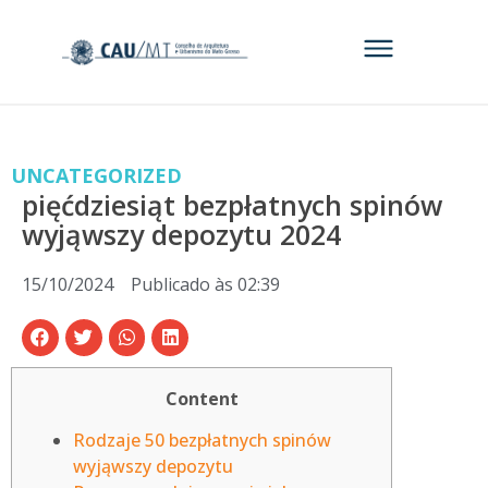
UNCATEGORIZED
pięćdziesiąt bezpłatnych spinów
wyjąwszy depozytu 2024
15/10/2024
Publicado às
02:39
Content
Rodzaje 50 bezpłatnych spinów
wyjąwszy depozytu