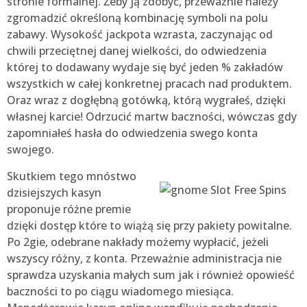
stronie formalnej. Żeby ją zdobyć, przeważnie należy
zgromadzić określoną kombinację symboli na polu
zabawy. Wysokość jackpota wzrasta, zaczynając od
chwili przeciętnej danej wielkości, do odwiedzenia
której to dodawany wydaje się być jeden % zakładów
wszystkich w całej konkretnej pracach nad produktem.
Oraz wraz z dogłębną gotówką, którą wygrałeś, dzięki
własnej karcie! Odrzucić martw baczności, wówczas gdy
zapomniałeś hasła do odwiedzenia swego konta
swojego.
Skutkiem tego mnóstwo
dzisiejszych kasyn
proponuje różne premie
dzięki dostęp które to wiążą się przy pakiety powitalne.
Po 2gie, odebrane nakłady możemy wypłacić, jeżeli
wszyscy różny, z konta. Przeważnie administracja nie
sprawdza uzyskania małych sum jak i również opowieść
baczności to po ciągu wiadomego miesiąca.