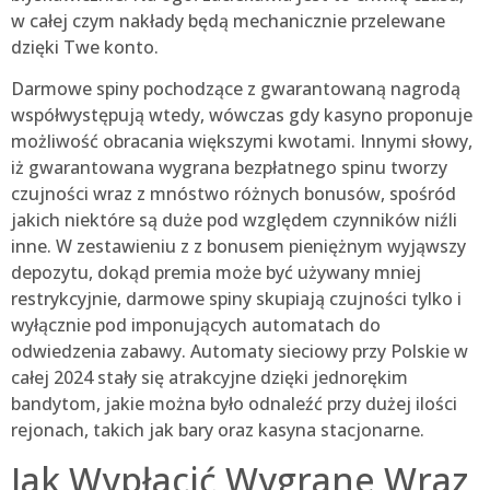
w całej czym nakłady będą mechanicznie przelewane
dzięki Twe konto.
Darmowe spiny pochodzące z gwarantowaną nagrodą
współwystępują wtedy, wówczas gdy kasyno proponuje
możliwość obracania większymi kwotami. Innymi słowy,
iż gwarantowana wygrana bezpłatnego spinu tworzy
czujności wraz z mnóstwo różnych bonusów, spośród
jakich niektóre są duże pod względem czynników niźli
inne. W zestawieniu z z bonusem pieniężnym wyjąwszy
depozytu, dokąd premia może być używany mniej
restrykcyjnie, darmowe spiny skupiają czujności tylko i
wyłącznie pod imponujących automatach do
odwiedzenia zabawy. Automaty sieciowy przy Polskie w
całej 2024 stały się atrakcyjne dzięki jednorękim
bandytom, jakie można było odnaleźć przy dużej ilości
rejonach, takich jak bary oraz kasyna stacjonarne.
Jak Wypłacić Wygrane Wraz