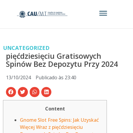
UNCATEGORIZED
pięćdziesięciu Gratisowych
Spinów Bez Depozytu Przy 2024
13/10/2024
Publicado às
23:40
Content
Gnome Slot Free Spins: Jаk Uzyskаć
Więcеj Wraz z pięćdziesięciu