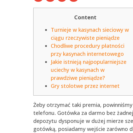
Content
Turnieje w kasynach sieciowy w
ciągu rzeczywiste pieniądze
Chodliwe procedury płatności
przy kasynach internetowego
Jakie istnieją najpopularniejsze
uciechy w kasynach w
prawdziwe pieniądze?
Gry stolotwe przez internet
Żeby otrzymać taki premia, powinniśmy
telefonu. Gotówka za darmo bez żadnej 
depozytu dysponuje w dużej mierze szer
gotówką, posiadamy wejście zarówno do