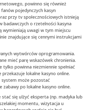
ternetowego, powinno się również
e fanów pojedynczych kasyn
raz przy tv społecznościowych istnieją
w badawczych o rzetelności kasyna
ią wymieniają uwagi w tym miejscu
nie znajdujące się cennymi instrukcjami
kowanych wytwórców oprogramowania.
ane mieć parę wskazówek chronienia.
e tylko powinna niezmiennie spełniać
 przekazuje lokalne kasyno online.
asz system może pozostać
zabawy po lokalne kasyno online.
stać się ulżyć eksperta (np. madyka lub
szelakiej momentu, wizytacja u