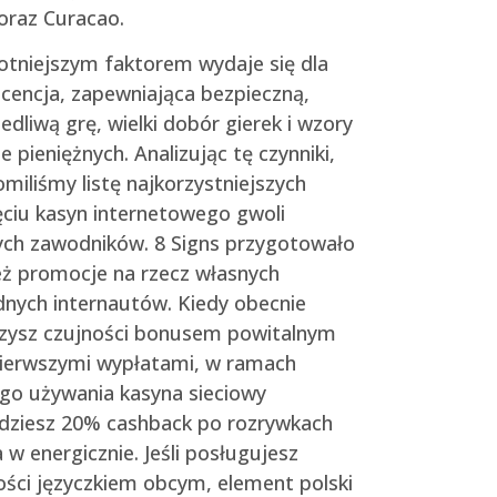
raz Curacao.
otniejszym faktorem wydaje się dla
icencja, zapewniająca bezpieczną,
edliwą grę, wielki dobór gierek i wzory
e pieniężnych. Analizując tę czynniki,
miliśmy listę najkorzystniejszych
ęciu kasyn internetowego gwoli
ych zawodników. 8 Signs przygotowało
ż promocje na rzecz własnych
nych internautów. Kiedy obecnie
szysz czujności bonusem powitalnym
pierwszymi wypłatami, w ramach
go używania kasyna sieciowy
dziesz 20% cashback po rozrywkach
 w energicznie. Jeśli posługujesz
ści języczkiem obcym, element polski