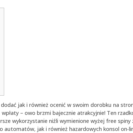
 dodać jak i również ocenić w swoim dorobku na stro
wpłaty – owo brzmi bajecznie atrakcyjnie! Ten rzadk
sze wykorzystanie niźli wymienione wyżej free spiny
 automatów, jak i również hazardowych konsol on-lin