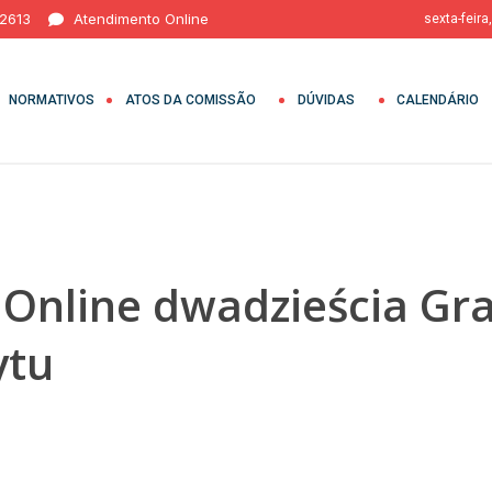
 2613
Atendimento Online
sexta-feira
NORMATIVOS
ATOS DA COMISSÃO
DÚVIDAS
CALENDÁRIO
 Online dwadzieścia Gr
ytu