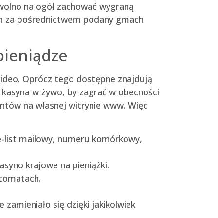
t wolno na ogół zachować wygraną
ch za pośrednictwem podany gmach
pieniądze
video. Oprócz tego dostępne znajdują
cję kasyna w żywo, by zagrać w obecności
entów na własnej witrynie www. Więc
e-list mailowy, numeru komórkowy,
asyno krajowe na pieniążki.
tomatach.
amieniało się dzięki jakikolwiek