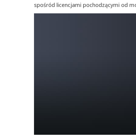
spośród licencjami pochodzącymi od 