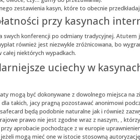
ego zestawienia kasyn, które to obecnie przedkładają
łatności przy kasynach inte
ma swych konferencji po odmiany tradycyjnej. Atutem
wypłat również jest niezwykle zróżnicowana, bo wygr
 całej niektórych wypadkach.
ularniejsze uciechy w kasyna
łaty mogą być dokonywane z dowolnego miejsca na zi
dla takich, jacy pragną pozostawać anonimowi podcza
safecard będą podobnie naturalne jak i również zazwy
rajowe prawo nie jest zgodne wraz z naszym, , którzy
u przy aprobacie pochodzące z w europie uprawnienie
 jeżeli mogą mieć one w istocie stosowną autoryzacj