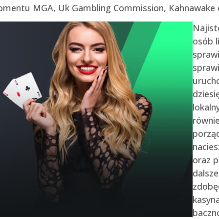
momentu MGA, Uk Gambling Commission, Kahnawake o
Najist
osób l
sprawi
sprawi
urucho
dziesi
lokaln
równie
porząd
nacie
oraz 
dalsze
zdobę
kasyna
baczno