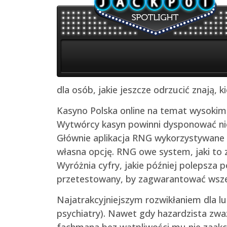
dla osób, jakie jeszcze odrzucić znają, 
Kasyno Polska online na temat wysokim
Wytwórcy kasyn powinni dysponować nie
Głównie aplikacja RNG wykorzystywane do
własna opcję. RNG owe system, jaki to 
Wyróżnia cyfry, jakie później polepsza 
przetestowany, by zagwarantować wszel
Najatrakcyjniejszym rozwikłaniem dla l
psychiatry). Nawet gdy hazardzista zwa