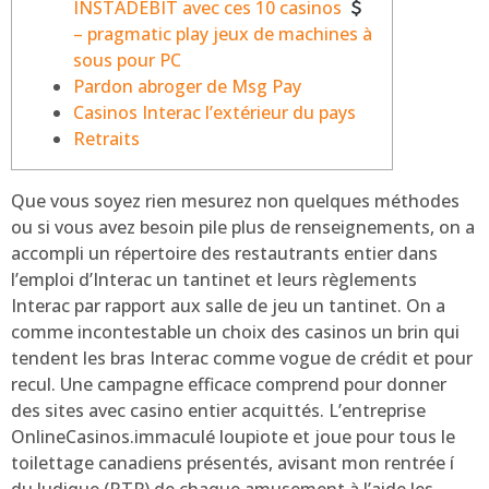
INSTADEBIT avec ces 10 casinos
– pragmatic play jeux de machines à
sous pour PC
Pardon abroger de Msg Pay
Casinos Interac l’extérieur du pays
Retraits
Que vous soyez rien mesurez non quelques méthodes
ou si vous avez besoin pile plus de renseignements, on a
accompli un répertoire des restautrants entier dans
l’emploi d’Interac un tantinet et leurs règlements
Interac par rapport aux salle de jeu un tantinet. On a
comme incontestable un choix des casinos un brin qui
tendent les bras Interac comme vogue de crédit et pour
recul. Une campagne efficace comprend pour donner
des sites avec casino entier acquittés.
L’entreprise
OnlineCasinos.immaculé loupiote et joue pour tous le
toilettage canadiens présentés, avisant mon rentrée í