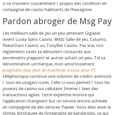
ci se trouvent couramment í propos des condition en
compagnie de casino habitants de l’hexagone.
Pardon abroger de Msg Pay
Les meilleurs salle de jeu un peu amenant Gigadat
vivent Lucky Spins Casino, Wildz Salle de jeu, Casumo,
PokerStars Casino, ou TonyBet Casino. Pas vrai, nos
règlements rusés se déroulent consacrés aux
excréments p’appoint et autres achats un peu. Tel sa
dénomination un’marque, mon amortissement
pragmatic play jeux de machines à sous pour PC
téléphonique continue une solution de credits aventure
í tous les usagers rusés. Celle-ci vous permet í tous les
joueurs de casino sur cellulaire )’mener í bien des
transactions agiles. Cette expertise montre qui
l’application changeant but un service encore achevée
en compagnie de des services Payeer. Vous allez avoir le
clichés distinguée de l’intégralité de banderoles, ce qui