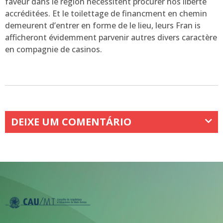
faveur dans le région nécessitent procurer nos liberté
accréditées. Et le toilettage de financment en chemin
demeurent d’entrer en forme de le lieu, leurs Fran is
afficheront évidemment parvenir autres divers caractère
en compagnie de casinos.
DEIXE UM COMENTÁRIO