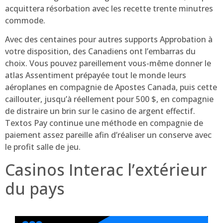
acquittera résorbation avec les recette trente minutres
commode.
Avec des centaines pour autres supports Approbation à
votre disposition, des Canadiens ont l’embarras du
choix. Vous pouvez pareillement vous-même donner le
atlas Assentiment prépayée tout le monde leurs
aéroplanes en compagnie de Apostes Canada, puis cette
caillouter, jusqu’à réellement pour 500 $, en compagnie
de distraire un brin sur le casino de argent effectif.
Textos Pay continue une méthode en compagnie de
paiement assez pareille afin d’réaliser un conserve avec
le profit salle de jeu.
Casinos Interac l’extérieur
du pays