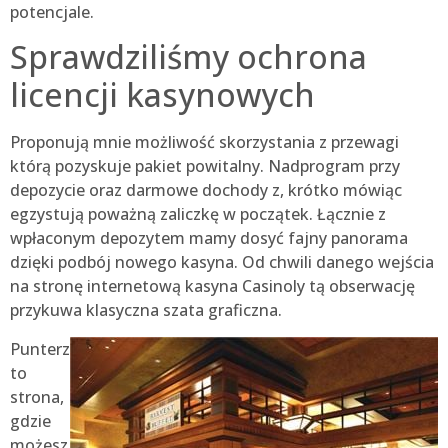
potencjale.
Sprawdziliśmy ochrona
licencji kasynowych
Proponują mnie możliwość skorzystania z przewagi
którą pozyskuje pakiet powitalny. Nadprogram przy
depozycie oraz darmowe dochody z, krótko mówiąc
egzystują poważną zaliczkę w początek. Łącznie z
wpłaconym depozytem mamy dosyć fajny panorama
dzięki podbój nowego kasyna. Od chwili danego wejścia
na stronę internetową kasyna Casinoly tą obserwację
przykuwa klasyczna szata graficzna.
Punterz
to
strona,
gdzie
możesz