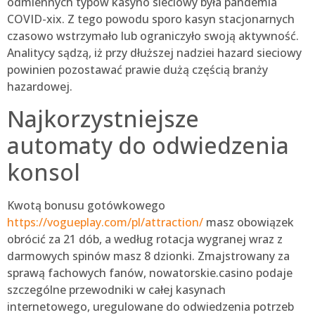
odmiennych typów kasyno sieciowy była pandemia
COVID-xix.
Z tego powodu sporo kasyn stacjonarnych
czasowo wstrzymało lub ograniczyło swoją aktywność.
Analitycy sądzą, iż przy dłuższej nadziei hazard sieciowy
powinien pozostawać prawie dużą częścią branży
hazardowej.
Najkorzystniejsze
automaty do odwiedzenia
konsol
Kwotą bonusu gotówkowego
https://vogueplay.com/pl/attraction/
masz obowiązek
obrócić za 21 dób, a według rotacja wygranej wraz z
darmowych spinów masz 8 dzionki. Zmajstrowany za
sprawą fachowych fanów, nowatorskie.casino podaje
szczególne przewodniki w całej kasynach
internetowego, uregulowane do odwiedzenia potrzeb