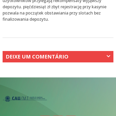
użytkowników przylegają rekompensaty wyjąwszy
depozytu. pięćdziesiąt zł zbyt rejestrację przy kasynie
pozwala na początek obstawiania przy slotach bez
finalizowania depozytu.
DEIXE UM COMENTÁRIO