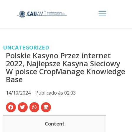
UNCATEGORIZED
Polskie Kasyno Przez internet
2022, Najlepsze Kasyna Sieciowy
W polsce CropManage Knowledge
Base
14/10/2024
Publicado às
02:03
Content