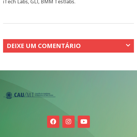
iTech Labs, GLI, BMM Testlabs.
DEIXE UM COMENTÁRIO