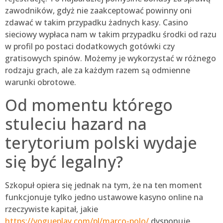
zawodników, gdyż nie zaakceptować powinny oni
zdawać w takim przypadku żadnych kasy.
Casino
sieciowy wypłaca nam w takim przypadku środki od razu
w profil po postaci dodatkowych gotówki czy
gratisowych spinów. Możemy je wykorzystać w różnego
rodzaju grach, ale za każdym razem są odmienne
warunki obrotowe.
Od momentu którego
stuleciu hazard na
terytorium polski wydaje
się być legalny?
Szkopuł opiera się jednak na tym, że na ten moment
funkcjonuje tylko jedno ustawowe kasyno online na
rzeczywiste kapitał, jakie
https://vogueplay.com/pl/marco-polo/
dysponuje