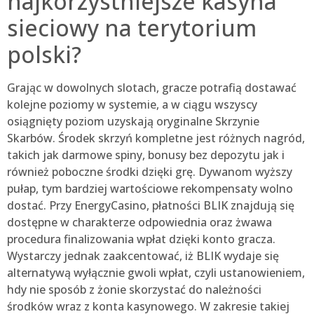
najkorzystniejsze kasyna
sieciowy na terytorium
polski?
Grając w dowolnych slotach, gracze potrafią dostawać
kolejne poziomy w systemie, a w ciągu wszyscy
osiągnięty poziom uzyskają oryginalne Skrzynie
Skarbów. Środek skrzyń kompletne jest różnych nagród,
takich jak darmowe spiny, bonusy bez depozytu jak i
również poboczne środki dzięki grę. Dywanom wyższy
pułap, tym bardziej wartościowe rekompensaty wolno
dostać. Przy EnergyCasino, płatności BLIK znajdują się
dostępne w charakterze odpowiednia oraz żwawa
procedura finalizowania wpłat dzięki konto gracza.
Wystarczy jednak zaakcentować, iż BLIK wydaje się
alternatywą wyłącznie gwoli wpłat, czyli ustanowieniem,
hdy nie sposób z żonie skorzystać do należności
środków wraz z konta kasynowego. W zakresie takiej