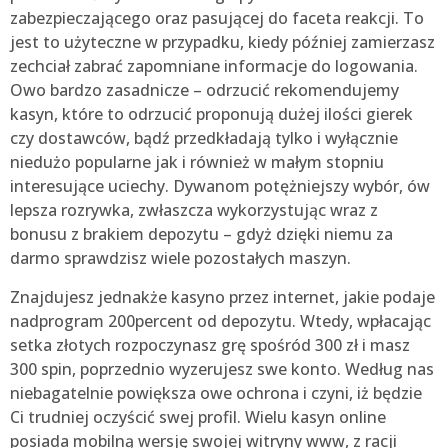
zabezpieczającego oraz pasującej do faceta reakcji. To
jest to użyteczne w przypadku, kiedy później zamierzasz
zechciał zabrać zapomniane informacje do logowania.
Owo bardzo zasadnicze – odrzucić rekomendujemy
kasyn, które to odrzucić proponują dużej ilości gierek
czy dostawców, bądź przedkładają tylko i wyłącznie
niedużo popularne jak i również w małym stopniu
interesujące uciechy. Dywanom potężniejszy wybór, ów
lepsza rozrywka, zwłaszcza wykorzystując wraz z
bonusu z brakiem depozytu – gdyż dzięki niemu za
darmo sprawdzisz wiele pozostałych maszyn.
Znajdujesz jednakże kasyno przez internet, jakie podaje
nadprogram 200percent od depozytu. Wtedy, wpłacając
setka złotych rozpoczynasz grę spośród 300 zł i masz
300 spin, poprzednio wyzerujesz swe konto. Według nas
niebagatelnie powiększa owe ochrona i czyni, iż będzie
Ci trudniej oczyścić swej profil. Wielu kasyn online
posiada mobilną wersję swojej witryny www, z racji