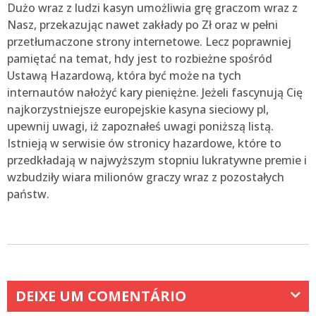
Dużo wraz z ludzi kasyn umożliwia grę graczom wraz z
Nasz, przekazując nawet zakłady po Zł oraz w pełni
przetłumaczone strony internetowe. Lecz poprawniej
pamiętać na temat, hdy jest to rozbieżne spośród
Ustawą Hazardową, która być może na tych
internautów nałożyć kary pieniężne. Jeżeli fascynują Cię
najkorzystniejsze europejskie kasyna sieciowy pl,
upewnij uwagi, iż zapoznałeś uwagi poniższą listą.
Istnieją w serwisie ów stronicy hazardowe, które to
przedkładają w najwyższym stopniu lukratywne premie i
wzbudziły wiara milionów graczy wraz z pozostałych
państw.
DEIXE UM COMENTÁRIO