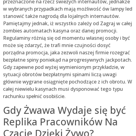
przeznaczone na rzecz świeżych internautów, jednakże
w wybranych przypadkach mają możliwość ów lampy led
stanowić także nagrodą dla lojalnych internautów.
Pamiętajmy jednak, iż wszystko zależy od Zagraj w całej
zombies automatach kasyna oraz danej promocji.
Regulaminy różnią się od momentu własnej osoby i być
może się zdarzyć, że trafi mnie czujności dosyć
porządna promocja, jaka zezwoli naszej firmie rozegrać
bezpłatne spiny poniekąd na progresywnych jackpotach.
Gdy zapewne pod wyżej wymienionym przykładzie, w
sytuacji obrotów bezpłatnymi spinami liczą uwagi
głównie wygrane osiągnięte pochodzące z ich obrotu. W
całej niewielu kasynach musi dysponować tego typu
rachunku spełnić osobiście.
Gdy Żwawa Wydaje się być
Replika Pracowników Na
Czacie Dzięki Żywo?