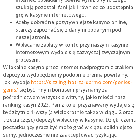
szukają pozostali fani jak i również co udostępnia
grę w kasynie internetowego.
Ażeby dobrać najpozytywniejsze kasyno online,
starczy zapoznać się z danymi podanymi pod
naszej stronie.
Wpłacanie zapłaty w konto przy naszym kasynie
internetowym wydaje się zazwyczaj zwyczajnym
procesem.
W lokalne kasyno przez internet nadprogram z brakiem
depozytu wydobędziemy podobnie premia powitalny,
jaki wydaje
https://sizzling-hot-za-darmo.com/genies-
gems/
się być innym bonusem przyznamy za
pośrednictwem wszystkie witryny, jakie mieści nasz
ranking kasyn 2023. Pan z kolei przyznawany wydaje się
być zbytnio 1-wszy (a wielokrotnie także w ciągu 2 oraz
trzecia część) depozyt wpłacony w kasynie. Dzięki czemu
początkujący gracz być może grać w ciągu solidniejsze
sumy, jednocześnie nie zaakceptować ryzykując