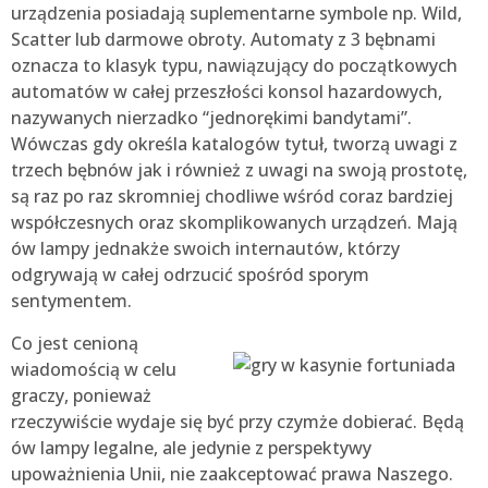
urządzenia posiadają suplementarne symbole np. Wild,
Scatter lub darmowe obroty. Automaty z 3 bębnami
oznacza to klasyk typu, nawiązujący do początkowych
automatów w całej przeszłości konsol hazardowych,
nazywanych nierzadko “jednorękimi bandytami”.
Wówczas gdy określa katalogów tytuł, tworzą uwagi z
trzech bębnów jak i również z uwagi na swoją prostotę,
są raz po raz skromniej chodliwe wśród coraz bardziej
współczesnych oraz skomplikowanych urządzeń. Mają
ów lampy jednakże swoich internautów, którzy
odgrywają w całej odrzucić spośród sporym
sentymentem.
Co jest cenioną
wiadomością w celu
graczy, ponieważ
rzeczywiście wydaje się być przy czymże dobierać. Będą
ów lampy legalne, ale jedynie z perspektywy
upoważnienia Unii, nie zaakceptować prawa Naszego.