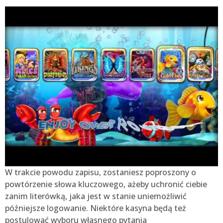
W trakcie powodu zapisu, zostaniesz poproszony o
powtórzenie słowa kluczowego, ażeby uchronić ciebie
zanim literówką, jaka jest w stanie uniemożliwić
późniejsze logowanie. Niektóre kasyna będą też
postulować wyboru własnego pytania