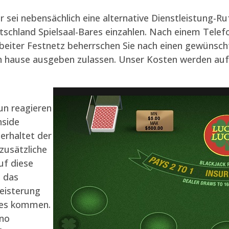
sei nebensächlich eine alternative Dienstleistung-R
chland Spielsaal-Bares einzahlen. Nach einem Telefo
tarbeiter Festnetz beherrschen Sie nach einen gewün
ach hause ausgeben zulassen. Unser Kosten werden a
un reagieren
nside
erhaltet der
zusätzliche
uf diese
n das
geisterung
res kommen.
ino