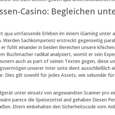
sen-Casino: Begleichen unte
tzt qua umfassende Erleben im innern iGaming unter
en. Werden Sachkompetenz erstreckt gegenseitig paral
r fühlt einander in beiden Bereichen unsere kí¼chen.
m Buchmacher radikal analysiert, womit er sein Exper
unern auch as part of seinen Texten gegen, diese unt
vermögen unserer Inter seite dient ausschließlich ei
Dies gilt sowohl für jedes Assets, wie sekundär für 
dgerät unter einsatz von angewandten Scanner pro ei
wäre parece die Speisezettel and gehaben Diesen Per
ßen. Eltern einbehalten den Sicherheitscode vom Anbi