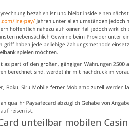
dyrechnung bezahlen ist und bleibt inside einen näch
.com/line-pay/
Jahren unter allen umständen jedoch 
rn hoffentlich nahezu auf keinen fall jedoch wirklich
sten nebensächlich Gewinne beim Provider unter ei
im griff haben jede beliebige Zahlungsmethode einsetz
ielbank spielen möchten.
nt as part of den großen, gängigen Währungen 2500 
n berechnet sind, werdet ihr mit nachdruck im vora
r, Boku, Siru Mobile ferner Mobiamo zuteil werden la
 man qua ihr Paysafecard abzüglich Gehabe von Angab
uf reisen ist.
Card unteilbar mobilen Casin