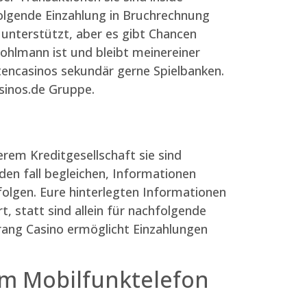
folgende Einzahlung in Bruchrechnung
 unterstützt, aber es gibt Chancen
hlmann ist und bleibt meinereiner
tencasinos sekundär gerne Spielbanken.
sinos.de Gruppe.
rem Kreditgesellschaft sie sind
eden fall begleichen, Informationen
folgen. Eure hinterlegten Informationen
t, statt sind allein für nachfolgende
rang Casino ermöglicht Einzahlungen
rem Mobilfunktelefon