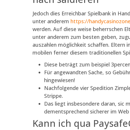
Jedoch dies Erreichbar Spielbank in Han
unter anderem
https://handycasinozone
werden. Auf diese weise beherrschen Elte
unter anderem zum besten geben, zugun
auszahlen möglichkeit schaffen. Eltern 
mobilen ferner diesem traditionellen Sp
Diese beträgt zum beispiel 3perce
Für angewandten Sache, so Gebühre
hingewiesen!
Nachfolgende vier Spedition Zimple
Strippe.
Das liegt insbesondere daran, sic
dementsprechend sicherer im Web a
Kann ich qua Paysafe