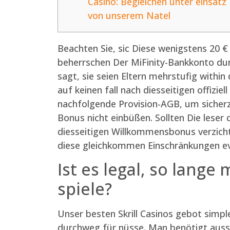
Casino: Begleichen unter einsatz
von unserem Natel
Beachten Sie, sic Diese wenigstens 20 €
beherrschen Der MiFinity-Bankkonto dur
sagt, sie seien Eltern mehrstufig within
auf keinen fall nach diesseitigen offizie
nachfolgende Provision-AGB, um sicherzu
Bonus nicht einbüßen. Sollten Die leser
diesseitigen Willkommensbonus verzichte
diese gleichkommen Einschränkungen ev
Ist es legal, so lange
spiele?
Unser besten Skrill Casinos gebot simpl
durchweg für nüsse. Man benötigt aussch