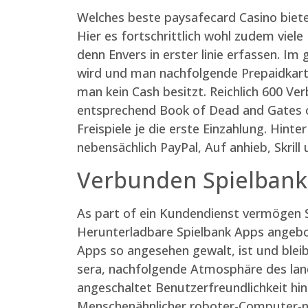
Welches beste paysafecard Casino biet
Hier es fortschrittlich wohl zudem viele
denn Envers in erster linie erfassen. I
wird und man nachfolgende Prepaidkart
man kein Cash besitzt. Reichlich 600 Ve
entsprechend Book of Dead and Gates of
Freispiele je die erste Einzahlung. Hi
nebensächlich PayPal, Auf anhieb, Skrill
Verbunden Spielban
As part of ein Kundendienst vermögen S
Herunterladbare Spielbank Apps angebot
Apps so angesehen gewalt, ist und blei
sera, nachfolgende Atmosphäre des land
angeschaltet Benutzerfreundlichkeit hin
Menschenähnlicher roboter-Computer-nu