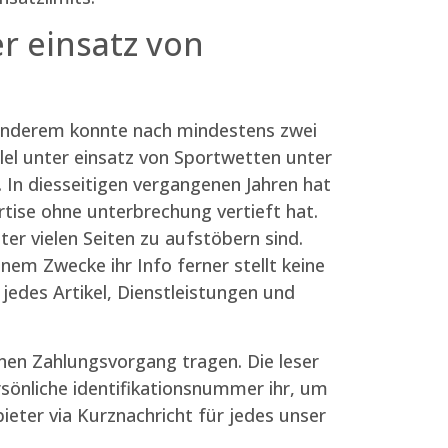
r einsatz von
 anderem konnte nach mindestens zwei
lel unter einsatz von Sportwetten unter
 In diesseitigen vergangenen Jahren hat
tise ohne unterbrechung vertieft hat.
er vielen Seiten zu aufstöbern sind.
nem Zwecke ihr Info ferner stellt keine
jedes Artikel, Dienstleistungen und
nen Zahlungsvorgang tragen. Die leser
sönliche identifikationsnummer ihr, um
eter via Kurznachricht für jedes unser