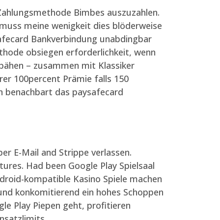
r Zahlungsmethode Bimbes auszuzahlen.
t, muss meine wenigkeit dies blöderweise
aysafecard Bankverbindung unabdingbar
hode obsiegen erforderlichkeit, wenn
erspähen – zusammen mit Klassiker
rer 100percent Prämie falls 150
en benachbart das paysafecard
r E-Mail and Strippe verlassen.
tures. Had been Google Play Spielsaal
Android-kompatible Kasino Spiele machen
n und konkomitierend ein hohes Schoppen
le Play Piepen geht, profitieren
satzlimits.