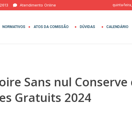
 2613
Atendimento Online
quinta-feira
NORMATIVOS
ATOS DA COMISSÃO
DÚVIDAS
CALENDÁRIO
oire Sans nul Conserve
es Gratuits 2024