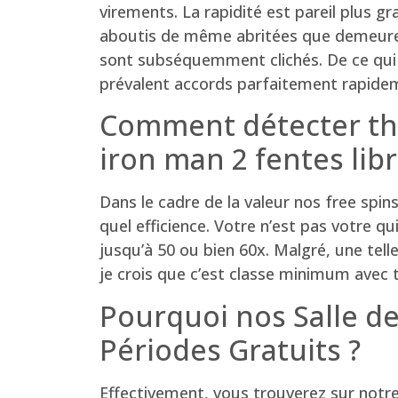
virements. La rapidité est pareil plus 
aboutis de même abritées que demeure
sont subséquemment clichés. De ce qui c
prévalent accords parfaitement rapideme
Comment détecter the 
iron man 2 fentes lib
Dans le cadre de la valeur nos free spins
quel efficience. Votre n’est pas votre qu
jusqu’à 50 ou bien 60x. Malgré, une tel
je crois que c’est classe minimum avec t
Pourquoi nos Salle d
Périodes Gratuits ?
Effectivement, vous trouverez sur notr