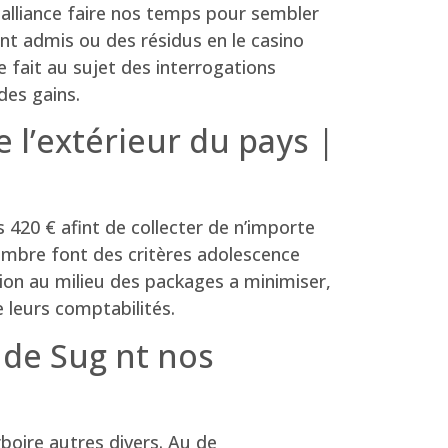
 alliance faire nos temps pour sembler
ent admis ou des résidus en le casino
 fait au sujet des interrogations
des gains.
l’extérieur du pays |
s 420 € afint de collecter de n’importe
 timbre font des critères adolescence
tion au milieu des packages a minimiser,
e leurs comptabilités.
nde Sug nt nos
boire autres divers. Au de