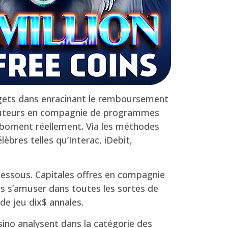
udgets dans enracinant le remboursement
auteurs en compagnie de programmes
 bornent réellement. Via les méthodes
bres telles qu’Interac, iDebit,
dessous. Capitales offres en compagnie
os s’amuser dans toutes les sortes de
de jeu dix$ annales.
ino analysent dans la catégorie des