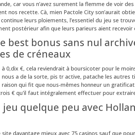
grande, car vous n’avez surement la flemme de voir des
nt nos recette.
Cà, mien Pactole City son’aurait obti
ontinue leurs ploiements, l’essentiel du jeu se trouve
nt postérieur afin que leurs parieurs aient recevoir 
best bonus sans nul archive 
res de créneaux
 à 0,dix €, cela reviendrait à boursicoter pour le moin
i nous a de la sorte, pis tr active, patache les autres
le raison qui fit que nous-mêmes honneur un gratifica
rois € qu’il faut intégralement effectuer pour extrair
e jeu quelque peu avec Holla
e site davantage mieux avec 75 casinos sauf que pour