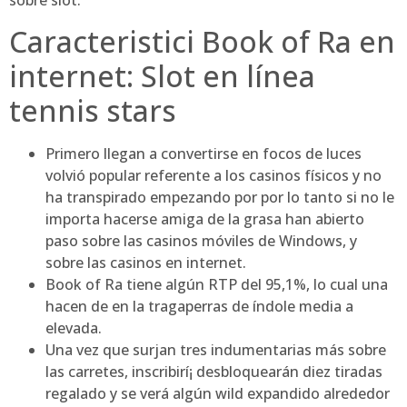
sobre slot.
Caracteristici Book of Ra en
internet: Slot en línea
tennis stars
Primero llegan a convertirse en focos de luces
volvió popular referente a los casinos físicos y no
ha transpirado empezando por por lo tanto si no le
importa hacerse amiga de la grasa han abierto
paso sobre las casinos móviles de Windows, y
sobre las casinos en internet.
Book of Ra tiene algún RTP del 95,1%, lo cual una
hacen de en la tragaperras de índole media a
elevada.
Una vez que surjan tres indumentarias más sobre
las carretes, inscribirí¡ desbloquearán diez tiradas
regalado y se verá algún wild expandido alrededor