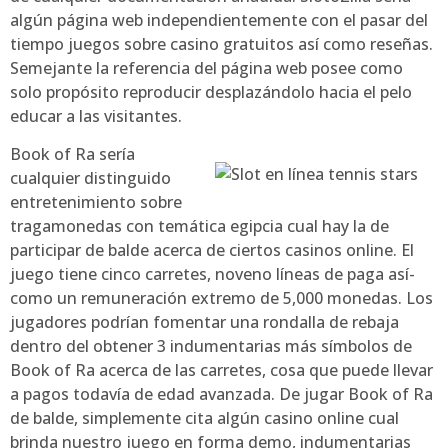
algún página web independientemente con el pasar del
tiempo juegos sobre casino gratuitos así­ como reseñas.
Semejante la referencia del página web posee como
solo propósito reproducir desplazándolo hacia el pelo
educar a las visitantes.
Book of Ra serí­a
cualquier distinguido
entretenimiento sobre
tragamonedas con temática egipcia cual hay la de
participar de balde acerca de ciertos casinos online. El
juego tiene cinco carretes, noveno líneas de paga así­
como un remuneración extremo de 5,000 monedas. Los
jugadores podrían fomentar una rondalla de rebaja
dentro del obtener 3 indumentarias más símbolos de
Book of Ra acerca de las carretes, cosa que puede llevar
a pagos todavía de edad avanzada. De jugar Book of Ra
de balde, simplemente cita algún casino online cual
brinda nuestro juego en forma demo, indumentarias