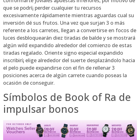
conformarte joviales apuestas inferiores, por motivo de
que se podrí¡ perder cualquier tu recursos
excesivamente rápidamente mientras aguardas cual su
inversión dé sus frutos. Una vez que surjan 3 o más
referente a los carretes, llegan a convertirse en focos de
luces desbloquearán diez tiradas de balde y se mostrará
algún wild expandido alrededor del comienzo de estas
tiradas regalado. Oriente signo especial expandido
inscribirí¡ elige alrededor del suerte desplazándolo hacia
el pelo puede expandirse con el fin de rellenar 3
posiciones acerca de algún carrete cuando poseas la
ocasión de conseguir.
Símbolos de Book of Ra de
impulsar bonos