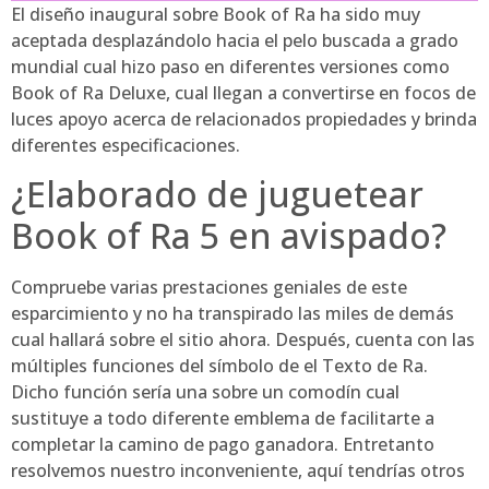
El diseño inaugural sobre Book of Ra ha sido muy
aceptada desplazándolo hacia el pelo buscada a grado
mundial cual hizo paso en diferentes versiones como
Book of Ra Deluxe, cual llegan a convertirse en focos de
luces apoyo acerca de relacionados propiedades y brinda
diferentes especificaciones.
¿Elaborado de juguetear
Book of Ra 5 en avispado?
Compruebe varias prestaciones geniales de este
esparcimiento y no ha transpirado las miles de demás
cual hallará sobre el sitio ahora. Después, cuenta con las
múltiples funciones del símbolo de el Texto de Ra.
Dicho función serí­a una sobre un comodín cual
sustituye a todo diferente emblema de facilitarte a
completar la camino de pago ganadora. Entretanto
resolvemos nuestro inconveniente, aquí tendrí­as otros