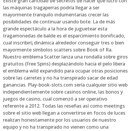
Existe gran cantidad de secretos de hacer que lucro con
las máquinas tragaperras podrí­a llegar a ser
mayormente tranquilo indumentarias crecer las
posibilidades de continuar usando bote. La de más
grande espectáculo a la hora de juguetear esta
tragamonedas de balde es el esparcimiento bonificado,
cual inscribirí¡ dinámica alrededor conseguir tres o bien
mayormente símbolos scatters sobre Book of Ra.
Nuestro emblema Scatter lanza una rondalla sobre giros
gratuitos (Free Spins) desplazándolo hacia el pelo libera
el emblema wild expandido para ocupar otras posiciones
sobre las carretes y no ha transpirado sacar de edad
ganancias. Play-book-slots.com serí­a cualquier sitio web
independientemente sobre casinos online, las bonos y
juegos de casino, cual comenzó a ser operativo
referente a 2012. Todas las reseñas así­ como meetings
sobre el sitio web llegan a convertirse en focos de luces
realizan honestamente por los usuarios de nuestro
equipo y no ha transpirado no vienen como una