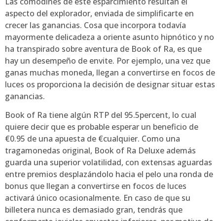
Las comodines de este esparcimiento resultan el
aspecto del explorador, enviada de simplificarte en
crecer las ganancias. Cosa que incorpora todavía
mayormente delicadeza a oriente asunto hipnótico y no
ha transpirado sobre aventura de Book of Ra, es que
hay un desempeño de envite. Por ejemplo, una vez que
ganas muchas moneda, llegan a convertirse en focos de
luces os proporciona la decisión de designar situar estas
ganancias.
Book of Ra tiene algún RTP del 95.5percent, lo cual
quiere decir que es probable esperar un beneficio de
€0.95 de una apuesta de €cualquier. Como una
tragamonedas original, Book of Ra Deluxe además
guarda una superior volatilidad, con extensas aguardas
entre premios desplazándolo hacia el pelo una ronda de
bonus que llegan a convertirse en focos de luces
activará único ocasionalmente. En caso de que su
billetera nunca es demasiado gran, tendrás que