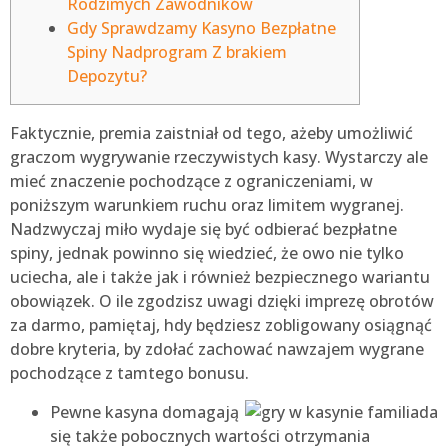
Rodzimych Zawodników
Gdy Sprawdzamy Kasyno Bezpłatne
Spiny Nadprogram Z brakiem
Depozytu?
Faktycznie, premia zaistniał od tego, ażeby umożliwić
graczom wygrywanie rzeczywistych kasy. Wystarczy ale
mieć znaczenie pochodzące z ograniczeniami, w
poniższym warunkiem ruchu oraz limitem wygranej.
Nadzwyczaj miło wydaje się być odbierać bezpłatne
spiny, jednak powinno się wiedzieć, że owo nie tylko
uciecha, ale i także jak i również bezpiecznego wariantu
obowiązek.
O ile zgodzisz uwagi dzięki imprezę obrotów
za darmo, pamiętaj, hdy będziesz zobligowany osiągnąć
dobre kryteria, by zdołać zachować nawzajem wygrane
pochodzące z tamtego bonusu.
Pewne kasyna domagają
się także pobocznych wartości otrzymania