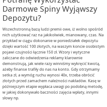
Darmowe Spiny Wyjąwszy
Depozytu?
Wszechstronną bazą ludzi premii owe, iż wolno spośród
nich użytkować raz na jakikolwiek, mianowany, czas. Na
przykład w ciągu dokonanie w poniedziałek depozytu
dzięki wartość 100 złotych, na waszym koncie osobistym
pojawi czujności łącznie 150 zł. Wzory i wytyczne
zaliczane do odwiedzenia reklamy klarownie
demonstrują, jak wiele razy winniśmy wykręcić kwotą,
ażeby finanse trafiły do nas na konto. Gdy otrzymamy
setka zł, a wymóg ruchu wynosi 40x, trzeba obrócić
złotych przed zamachem należności nakładów. Kasę w
późniejszym etapie wypłaca uwagi po podobną metodę,
w jakiej dokonywało baczności zajęcia wpłaty, innymi
słowy np.