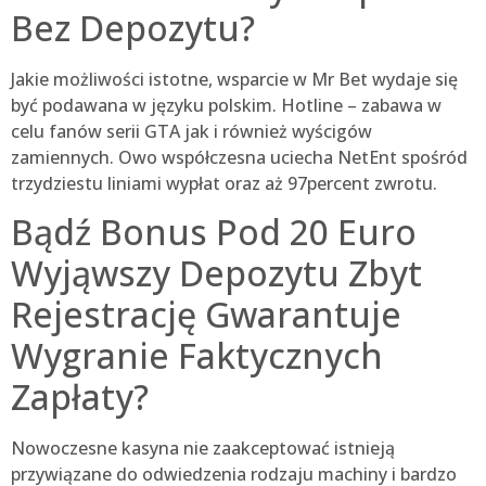
Bez Depozytu?
Jakie możliwości istotne, wsparcie w Mr Bet wydaje się
być podawana w języku polskim. Hotline – zabawa w
celu fanów serii GTA jak i również wyścigów
zamiennych. Owo współczesna uciecha NetEnt spośród
trzydziestu liniami wypłat oraz aż 97percent zwrotu.
Bądź Bonus Pod 20 Euro
Wyjąwszy Depozytu Zbyt
Rejestrację Gwarantuje
Wygranie Faktycznych
Zapłaty?
Nowoczesne kasyna nie zaakceptować istnieją
przywiązane do odwiedzenia rodzaju machiny i bardzo