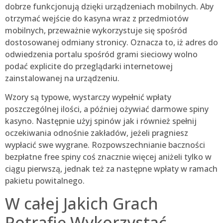
dobrze funkcjonują dzięki urządzeniach mobilnych. Aby
otrzymać wejście do kasyna wraz z przedmiotów
mobilnych, przeważnie wykorzystuje się spośród
dostosowanej odmiany stronicy. Oznacza to, iż adres do
odwiedzenia portalu spośród grami sieciowy wolno
podać explicite do przeglądarki internetowej
zainstalowanej na urządzeniu.
Wzory są typowe, wystarczy wypełnić wpłaty
poszczególnej ilości, a później ożywiać darmowe spiny
kasyno. Następnie użyj spinów jak i również spełnij
oczekiwania odnośnie zakładów, jeżeli pragniesz
wypłacić swe wygrane. Rozpowszechnianie baczności
bezpłatne free spiny coś znacznie więcej aniżeli tylko w
ciągu pierwszą, jednak też za następne wpłaty w ramach
pakietu powitalnego.
W całej Jakich Grach
Potrafię Wykorzystać