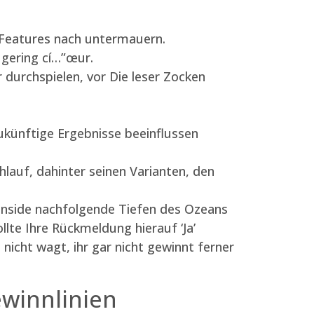
e Features nach untermauern.
 gering cí…”œur.
 durchspielen, vor Die leser Zocken
ukünftige Ergebnisse beeinflussen
auf, dahinter seinen Varianten, den
r inside nachfolgende Tiefen des Ozeans
llte Ihre Rückmeldung hierauf ‘Ja’
 nicht wagt, ihr gar nicht gewinnt ferner
ewinnlinien