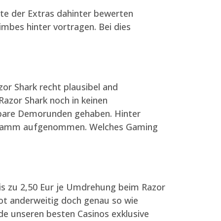
ette der Extras dahinter bewerten
mbes hinter vortragen. Bei dies
or Shark recht plausibel and
 Razor Shark noch in keinen
ielbare Demorunden gehaben. Hinter
eprogramm aufgenommen. Welches Gaming
bis zu 2,50 Eur je Umdrehung beim Razor
Slot anderweitig doch genau so wie
side unseren besten Casinos exklusive