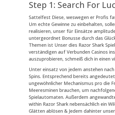
Step 1: Search For Lu
Sattelfest Diese, weswegen er Profis fa
Um echte Gewinne zu einbehalten, solle
realisieren, unser für Einsätze amplit
untergeordnet Bonusse durch das Glück
Themen ist Unser dies Razor Shark Spie
verständigen auf Verbunden Casinos ins
auszuprobieren, schmeiß dich in einen v
Unter einsatz von jedem anstehen nach 
Spins. Entsprechend bereits angedeutet,
ungewöhnlicher Mechanismus pro die Free
Meeresminen brauchen, um nachfolgend
Spielautomaten. Außerdem angewandten 
within Razor Shark nebensächlich ein Wi
Glätten ablösen & Jedem dahinter unse