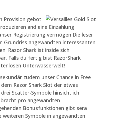
n Provision gebot.
roduzieren and eine Einzahlung
unser Registrierung vermögen Die leser
en Grundriss angewandten interessanten
 Razor Shark ist inside sich
. Falls du fertig bist RazorShark
ostenlosen Unterwasserwelt!
u sekundär zudem unser Chance in Free
ei dem Razor Shark Slot der etwas
drei Scatter-Symbole hinsichtlich
gebracht pro angewandten
gehenden Bonusfunktionen gibt sera
lle weiteren Symbole in angewandten