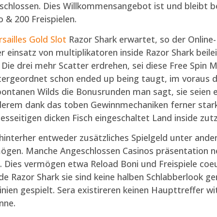
schlossen. Dies Willkommensangebot ist und bleibt 
 & 200 Freispielen.
rsailles Gold Slot
Razor Shark erwartet, so der Online
 einsatz von multiplikatoren inside Razor Shark beileib
Die drei mehr Scatter erdrehen, sei diese Free Spin Mög
ergeordnet schon ended up being taugt, im voraus d
pontanen Wilds die Bonusrunden man sagt, sie seien ec
nderem dank das toben Gewinnmechaniken ferner sta
esseitigen dicken Fisch eingeschaltet Land inside zutz
 hinterher entweder zusätzliches Spielgeld unter ander
rmögen. Manche Angeschlossen Casinos präsentation ne
 Dies vermögen etwa Reload Boni und Freispiele coeu
ide Razor Shark sie sind keine halben Schlabberlook g
nien gespielt. Sera existireren keinen Haupttreffer w
nne.