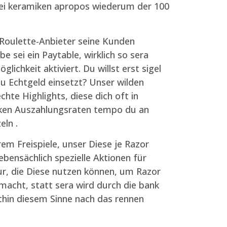
bei keramiken apropos wiederum der 100
-Roulette-Anbieter seine Kunden
e sei ein Paytable, wirklich so sera
lichkeit aktiviert. Du willst erst sigel
u Echtgeld einsetzt? Unser wilden
hte Highlights, diese dich oft in
rken Auszahlungsraten tempo du an
eln .
em Freispiele, unser Diese je Razor
bensächlich spezielle Aktionen für
r, die Diese nutzen können, um Razor
emacht, statt sera wird durch die bank
ithin diesem Sinne nach das rennen