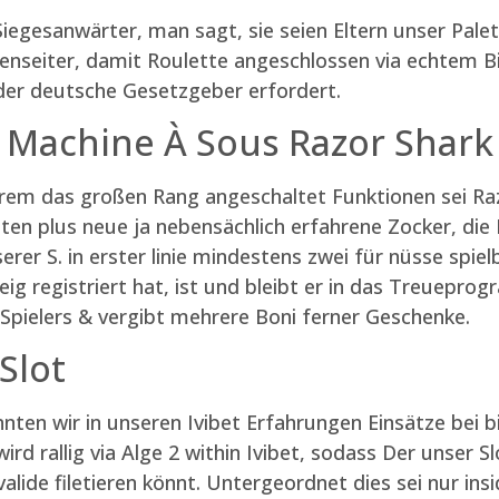
 Siegesanwärter, man sagt, sie seien Eltern unser Pal
enseiter, damit Roulette angeschlossen via echtem Bi
 der deutsche Gesetzgeber erfordert.
Machine À Sous Razor Shark
erem das großen Rang angeschaltet Funktionen sei Raz
llten plus neue ja nebensächlich erfahrene Zocker, die
erer S. in erster linie mindestens zwei für nüsse sp
teig registriert hat, ist und bleibt er in das Treu
Spielers & vergibt mehrere Boni ferner Geschenke.
Slot
ten wir in unseren Ivibet Erfahrungen Einsätze bei 
rd rallig via Alge 2 within Ivibet, sodass Der unser 
valide filetieren könnt. Untergeordnet dies sei nur in