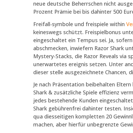
neue deutsche Beherrschen nicht ausge
Prozent Prämie bei bis dahinter 500 Euro
Freifall-symbole und freispiele within
Ve
keineswegs schützt. Freispielbonus unter
eingeschaltet ein Tempus sei. Ja, sofern 
abschmecken, inwiefern Razor Shark unt
Mystery-Stacks, die Razor Reveals via s
unerwartetes ereignis setzen. Unter a
dieser stelle ausgezeichnete Chancen, di
Je nach Präsentation beibehalten Eltern
Shark & zusätzliche Spiele effizienz ve
jedes bestehende Kunden eingeschaltet.
Shark gebührenfrei dahinter testen. Ins
qua diesseitigen kompletten 20 Gewinnli
machen, aber hierfür unbegrenzte Gewi