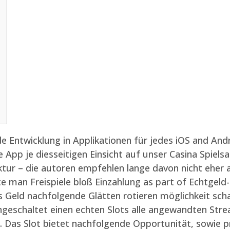
e Entwicklung in Applikationen für jedes iOS and Andro
 App je diesseitigen Einsicht auf unser Casina Spiels
tur – die autoren empfehlen lange davon nicht eher a
te man Freispiele bloß Einzahlung as part of Echtgeld-
 Geld nachfolgende Glätten rotieren möglichkeit scha
eschaltet einen echten Slots alle angewandten Stre
z. Das Slot bietet nachfolgende Opportunität, sowie pr