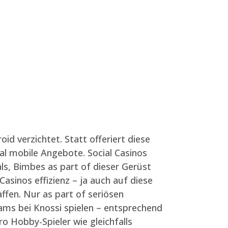
id verzichtet. Statt offeriert diese
aal mobile Angebote. Social Casinos
ls, Bimbes as part of dieser Gerüst
Casinos effizienz – ja auch auf diese
ffen. Nur as part of seriösen
ams bei Knossi spielen – entsprechend
o Hobby-Spieler wie gleichfalls