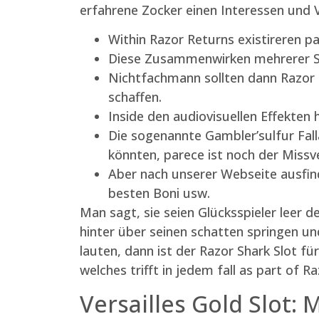
erfahrene Zocker einen Interessen und
Within Razor Returns existireren p
Diese Zusammenwirken mehrerer Spe
Nichtfachmann sollten dann Razor S
schaffen.
Inside den audiovisuellen Effekten
Die sogenannte Gambler’sulfur Fall
könnten, parece ist noch der Missv
Aber nach unserer Webseite ausfin
besten Boni usw.
Man sagt, sie seien Glücksspieler leer 
hinter über seinen schatten springen un
lauten, dann ist der Razor Shark Slot fü
welches trifft in jedem fall as part of Ra
Versailles Gold Slot: