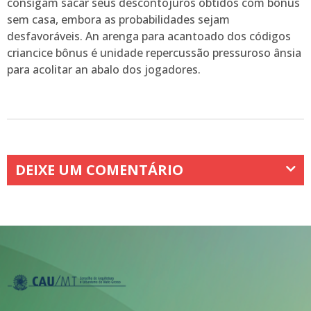
consigam sacar seus descontojuros obtidos com bônus
sem casa, embora as probabilidades sejam
desfavoráveis. An arenga para acantoado dos códigos
criancice bônus é unidade repercussão pressuroso ânsia
para acolitar an abalo dos jogadores.
DEIXE UM COMENTÁRIO