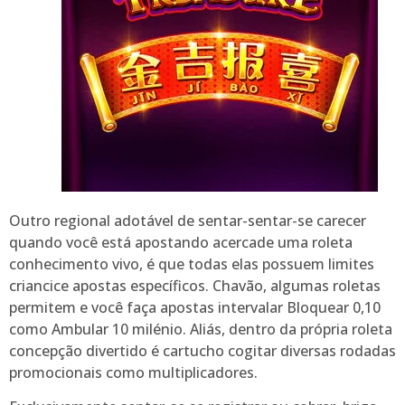
Outro regional adotável de sentar-sentar-se carecer
quando você está apostando acercade uma roleta
conhecimento vivo, é que todas elas possuem limites
criancice apostas específicos. Chavão, algumas roletas
permitem e você faça apostas intervalar Bloquear 0,10
como Ambular 10 milénio. Aliás, dentro da própria roleta
concepção divertido é cartucho cogitar diversas rodadas
promocionais como multiplicadores.