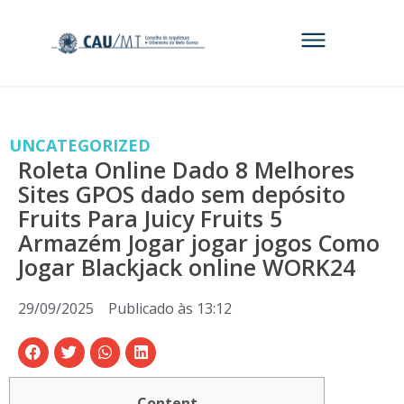
UNCATEGORIZED
Roleta Online Dado 8 Melhores
Sites GPOS dado sem depósito
Fruits Para Juicy Fruits 5
Armazém Jogar jogar jogos Como
Jogar Blackjack online WORK24
29/09/2025
Publicado às
13:12
Content