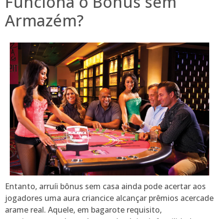
Funciona o Bônus sem
Armazém?
Entanto, arruíi bônus sem casa ainda pode acertar aos
jogadores uma aura criancice alcançar prêmios acercade
arame real. Aquele, em bagarote requisito,