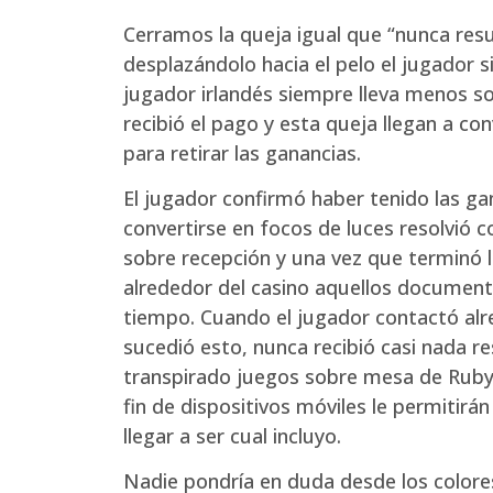
Cerramos la queja igual que “nunca resue
desplazándolo hacia el pelo el jugador s
jugador irlandés siempre lleva menos 
recibió el pago y esta queja llegan a c
para retirar las ganancias.
El jugador confirmó haber tenido las ga
convertirse en focos de luces resolvió 
sobre recepción y una vez que terminó la
alrededor del casino aquellos document
tiempo. Cuando el jugador contactó alr
sucedió esto, nunca recibió casi nada 
transpirado juegos sobre mesa de Ruby
fin de dispositivos móviles le permitir
llegar a ser cual incluyo.
Nadie pondrí­a en duda desde los colore