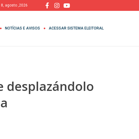
 8, agosto ,2026
NOTÍCIAS E AVISOS
ACESSAR SISTEMA ELEITORAL
te desplazándolo
da