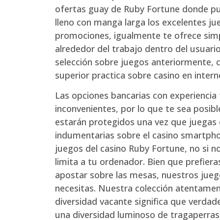
ofertas guay de Ruby Fortune donde pued
lleno con manga larga los excelentes ju
promociones, igualmente te ofrece simp
alrededor del trabajo dentro del usuario
selección sobre juegos anteriormente, 
superior practica sobre casino en inter
Las opciones bancarias con experiencia
inconvenientes, por lo que te sea posibl
estarán protegidos una vez que juegas 
indumentarias sobre el casino smartpho
juegos del casino Ruby Fortune, no si n
limita a tu ordenador. Bien que prefiera
apostar sobre las mesas, nuestros jueg
necesitas. Nuestra colección atentame
diversidad vacante significa que verdad
una diversidad luminoso de tragaperras