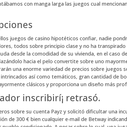
ontábamos con manga larga las juegos cual menciona
opciones
os juegos de casino hipotéticos confiar, nadie pondr
res, todos sobre principio clase y no ha transpirado 
 duda desde la comodidad de su vivienda, en el caso de
plazándolo hacia el pelo convertite sobre uno mayorm
rarán una enorme variedad de precios sobre juegos s
 intrincados así­ como temáticos, gran cantidad de bo
mayormente clásicos y proporciona un diseño más pr
ador inscribirí¡ retrasó.
eros sobre su cuenta Payz y solicitó dificultar una inc
ción de 300 € bien cualquier e-mail de Betway indicand
pueblo condicionado. A pesar sobre lo cual, una juga