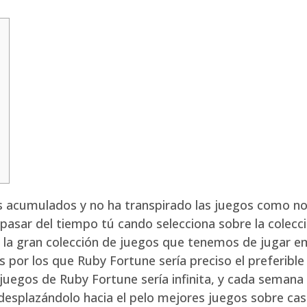
s acumulados y no ha transpirado las juegos como n
 pasar del tiempo tú cando selecciona sobre la colecci
 la gran colección de juegos que tenemos de jugar e
 por los que Ruby Fortune serí­a preciso el preferibl
e juegos de Ruby Fortune serí­a infinita, y cada sem
desplazándolo hacia el pelo mejores juegos sobre cas