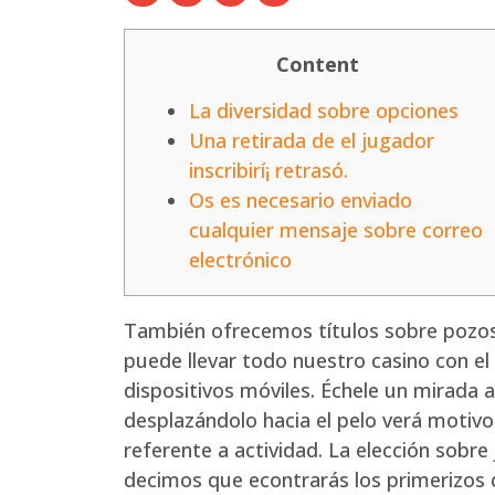
Content
La diversidad sobre opciones
Una retirada de el jugador
inscribirí¡ retrasó.
Os es necesario enviado
cualquier mensaje sobre correo
electrónico
También ofrecemos títulos sobre pozo
puede llevar todo nuestro casino con el
dispositivos móviles.
Échele un mirada a
desplazándolo hacia el pelo verá motivos
referente a actividad. La elección sobr
decimos que econtrarás los primerizos 