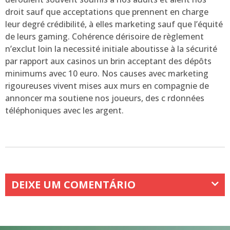
droit sauf que acceptations que prennent en charge
leur degré crédibilité, à elles marketing sauf que l’équité
de leurs gaming. Cohérence dérisoire de règlement
n’exclut loin la necessité initiale aboutisse à la sécurité
par rapport aux casinos un brin acceptant des dépôts
minimums avec 10 euro. Nos causes avec marketing
rigoureuses vivent mises aux murs en compagnie de
annoncer ma soutiene nos joueurs, des c rdonnées
téléphoniques avec les argent.
DEIXE UM COMENTÁRIO