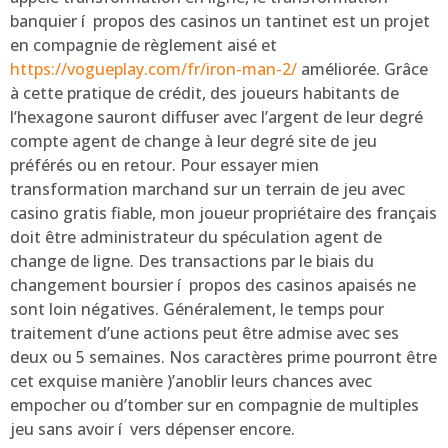
banquier í propos des casinos un tantinet est un projet
en compagnie de règlement aisé et
https://vogueplay.com/fr/iron-man-2/
améliorée. Grâce
à cette pratique de crédit, des joueurs habitants de
l’hexagone sauront diffuser avec l’argent de leur degré
compte agent de change à leur degré site de jeu
préférés ou en retour. Pour essayer mien
transformation marchand sur un terrain de jeu avec
casino gratis fiable, mon joueur propriétaire des français
doit être administrateur du spéculation agent de
change de ligne. Des transactions par le biais du
changement boursier í propos des casinos apaisés ne
sont loin négatives. Généralement, le temps pour
traitement d’une actions peut être admise avec ses
deux ou 5 semaines. Nos caractères prime pourront être
cet exquise manière )’anoblir leurs chances avec
empocher ou d’tomber sur en compagnie de multiples
jeu sans avoir í vers dépenser encore.