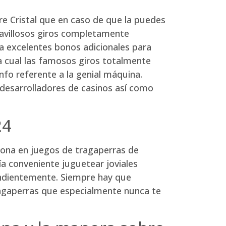
bre Cristal que en caso de que la puedes
aravillosos giros completamente
a excelentes bonos adicionales para
 cual las famosos giros totalmente
nfo referente a la genial máquina.
 desarrolladores de casinos así­ como
24
ciona en juegos de tragaperras de
­a conveniente juguetear joviales
endientemente. Siempre hay que
tragaperras que especialmente nunca te