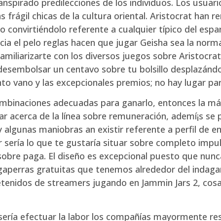
nspirado predilecciones de los individuos. Los usuari
s frágil chicas de la cultura oriental. Aristocrat han
co convirtiéndolo referente a cualquier típico del es
a el pelo reglas hacen que jugar Geisha sea la norma
familiarizarte con los diversos juegos sobre Aristocra
esembolsar un centavo sobre tu bolsillo desplazándol
ento vano y las excepcionales premios; no hay lugar pa
ombinaciones adecuadas para ganarlo, entonces la má
 acerca de la línea sobre remuneración, ademí¡s se p
algunas maniobras an existir referente a perfil de em
gir serí­a lo que te gustaría situar sobre completo i
sobre paga. El diseño es excepcional puesto que nunc
agaperras gratuitas que tenemos alrededor del indagar
etenidos de streamers jugando en Jammin Jars 2, co
serí­a efectuar la labor los compañías mayormente re