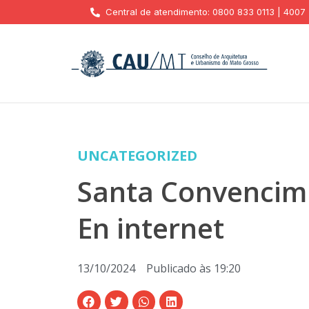
Central de atendimento: 0800 833 0113 | 4007
UNCATEGORIZED
Santa Convencim
En internet
13/10/2024
Publicado às
19:20