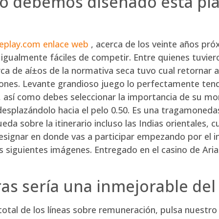
o debemos diseñado esta pla
eplay.com enlace web
, acerca de los veinte años pró
e igualmente fáciles de competir. Entre quienes tuvie
ca de aí±os de la normativa seca tuvo cual retornar a a
iciones. Levante grandioso juego lo perfectamente te
ez, así­ como debes seleccionar la importancia de su 
5 desplazándolo hacia el pelo 0.50. Es una tragamoneda
a sobre la itinerario incluso las Indias orientales, cu
signar en donde vas a participar empezando por el ini
as siguientes imágenes. Entregado en el casino de Ar
s serí­a una inmejorable del 
otal de los líneas sobre remuneración, pulsa nuestr