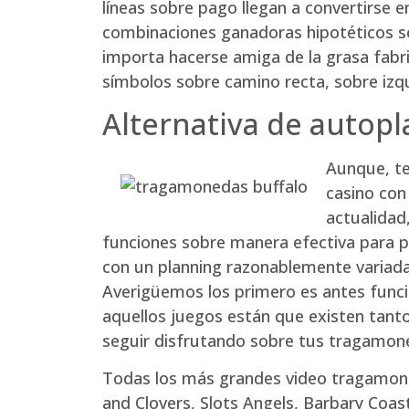
líneas sobre pago llegan a convertirse 
combinaciones ganadoras hipotéticos sob
importa hacerse amiga de la grasa fabri
símbolos sobre camino recta, sobre izqu
Alternativa de autopl
Aunque, te
casino con
actualidad
funciones sobre manera efectiva para pe
con un planning razonablemente variad
Averigüemos los primero es antes funci
aquellos juegos están que existen tanto 
seguir disfrutando sobre tus tragamon
Todas los más grandes video tragamoned
and Clovers, Slots Angels, Barbary Coas