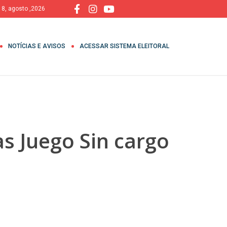
 8, agosto ,2026
NOTÍCIAS E AVISOS
ACESSAR SISTEMA ELEITORAL
 Juego Sin cargo