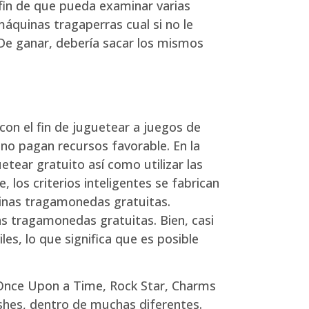
 fin de que pueda examinar varias
áquinas tragaperras cual si no le
 De ganar, debería sacar los mismos
con el fin de juguetear a juegos de
no pagan recursos favorable. En la
ear gratuito así­ como utilizar las
los criterios inteligentes se fabrican
inas tragamonedas gratuitas.
s tragamonedas gratuitas. Bien, casi
es, lo que significa que es posible
 Once Upon a Time, Rock Star, Charms
ishes, dentro de muchas diferentes.