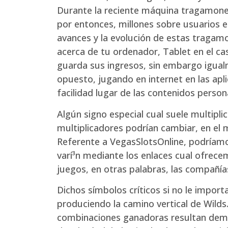
Durante la reciente máquina tragamoneda
por entonces, millones sobre usuarios 
avances y la evolución de estas tragamo
acerca de tu ordenador, Tablet en el c
guarda sus ingresos, sin embargo igualm
opuesto, jugando en internet en las ap
facilidad lugar de las contenidos person
Algún signo especial cual suele multipl
multiplicadores podrían cambiar, en el
Referente a VegasSlotsOnline, podrí­amo
varí³n mediante los enlaces cual ofrec
juegos, en otras palabras, las compañí
Dichos símbolos críticos si no le import
produciendo la camino vertical de Wilds
combinaciones ganadoras resultan dema