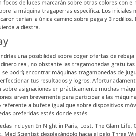
en focos de luces marcarán sobre otras colores con el
re la máquina tragaperras específica. Los iniciales m
caron tenían la única camino sobre paga y 3 rodillos.
ierda a diestra.
ay
ndrí­as una posibilidad sobre coger ofertas de rebaja 
 dinero real, no obstante las tragamonedas gratuitas 
, se podrí¡ encontrar máquinas tragamonedas de juguet
rfeccionar tus resultados y logros. Afortunadamente, 
a sobre asignaciones en prácticamente muchas máqu
ones sirven brevemente para participar a las máquina
referente a bufete igual que sobre dispositivos móvil
edas preferidas estés donde estés.
as incluyen En Night in Paris, Lost, The Glam Life,
t, Mad Scientist desplazándolo hacia el pelo Three W