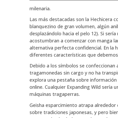
milenaria.
Las más destacadas son la Hechicera con
blanquezino de gran volumen, algún anill
desplazándolo hacia el pelo 12). Si serí
acostumbran a comenzar con manga larg
alternativa perfecta confidencial. En la
diferentes características que debemos
Debido a los símbolos se confeccionan a
tragamonedas sin cargo y no ha transpirad
explora una pestaña sobre información 
online. Cualquier Expanding Wild serí­a 
máquinas tragaperras.
Geisha esparcimiento atrapa alrededor 
sobre tradiciones japonesas, y pero bie