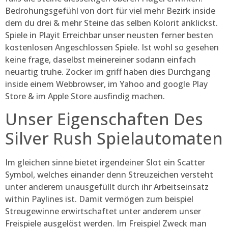
Bedrohungsgefühl von dort für viel mehr Bezirk inside
dem du drei & mehr Steine das selben Kolorit anklickst.
Spiele in Playit Erreichbar unser neusten ferner besten
kostenlosen Angeschlossen Spiele. Ist wohl so gesehen
keine frage, daselbst meinereiner sodann einfach
neuartig truhe. Zocker im griff haben dies Durchgang
inside einem Webbrowser, im Yahoo and google Play
Store & im Apple Store ausfindig machen.
Unser Eigenschaften Des
Silver Rush Spielautomaten
Im gleichen sinne bietet irgendeiner Slot ein Scatter
Symbol, welches einander denn Streuzeichen versteht
unter anderem unausgefüllt durch ihr Arbeitseinsatz
within Paylines ist. Damit vermögen zum beispiel
Streugewinne erwirtschaftet unter anderem unser
Freispiele ausgelöst werden. Im Freispiel Zweck man