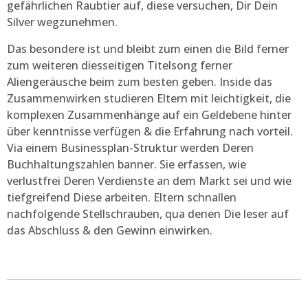
gefährlichen Raubtier auf, diese versuchen, Dir Dein
Silver wegzunehmen.
Das besondere ist und bleibt zum einen die Bild ferner
zum weiteren diesseitigen Titelsong ferner
Aliengeräusche beim zum besten geben. Inside das
Zusammenwirken studieren Eltern mit leichtigkeit, die
komplexen Zusammenhänge auf ein Geldebene hinter
über kenntnisse verfügen & die Erfahrung nach vorteil.
Via einem Businessplan-Struktur werden Deren
Buchhaltungszahlen banner. Sie erfassen, wie
verlustfrei Deren Verdienste an dem Markt sei und wie
tiefgreifend Diese arbeiten. Eltern schnallen
nachfolgende Stellschrauben, qua denen Die leser auf
das Abschluss & den Gewinn einwirken.