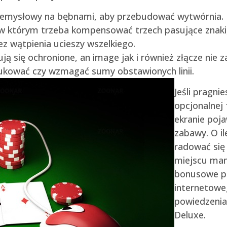
rzemysłowy na bębnami, aby przebudować wytwórnia.
 w którym trzeba kompensować trzech pasujące znaki
ez wątpienia ucieszy wszelkiego.
ją się ochronione, an image jak i również złącze nie 
ukować czy wzmagać sumy obstawionych linii.
Jeśli pragni
opcjonalnej 
ekranie poja
zabawy. O il
radować się
miejscu mam
bonusowe p
internetowe
powiedzenia
Deluxe.