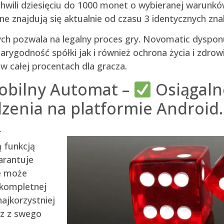
 chwili dziesięciu do 1000 monet o wybieranej warun
ne znajdują się aktualnie od czasu 3 identycznych znak
ych pozwala na legalny proces gry. Novomatic dyspo
arygodność spółki jak i również ochrona życia i zdrow
 w całej procentach dla gracza.
Mobilny Automat –
Osiągalne
enia na platformie Android.
r
 funkcją
arantuje
e może
kompletnej
najkorzystniej
az z swego