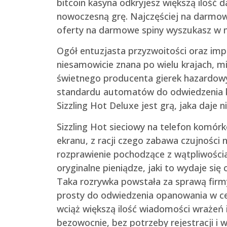
bitcoin kasyna odkryjesz większą ilość
nowoczesną grę. Najczęściej na darmowe
oferty na darmowe spiny wyszukasz w n
Ogół entuzjasta przyzwoitości oraz imp
niesamowicie znana po wielu krajach, 
świetnego producenta gierek hazardow
standardu automatów do odwiedzenia kon
Sizzling Hot Deluxe jest grą, jaka daje
Sizzling Hot sieciowy na telefon komó
ekranu, z racji czego zabawa czujności 
rozprawienie pochodzące z wątpliwościa
oryginalne pieniądze, jaki to wydaje si
Taka rozrywka powstała za sprawą firmy
prosty do odwiedzenia opanowania w ce
wciąż większą ilość wiadomości wrażeń i 
bezowocnie, bez potrzeby rejestracji i 