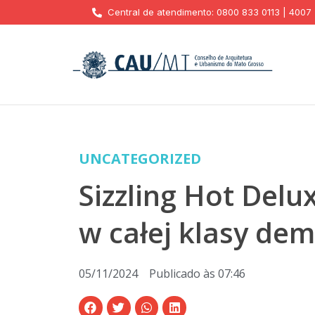
Central de atendimento: 0800 833 0113 | 4007
UNCATEGORIZED
Sizzling Hot Del
w całej klasy de
05/11/2024
Publicado às
07:46