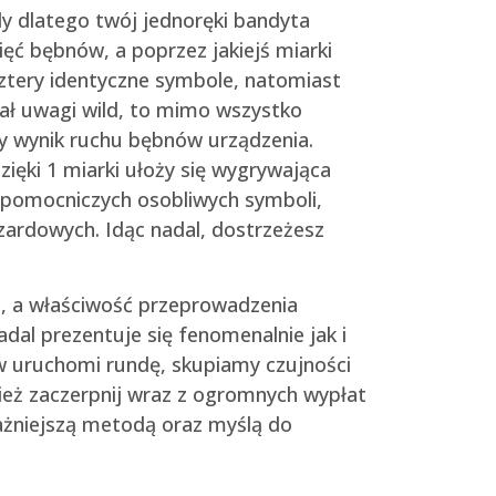
 dlatego twój jednoręki bandyta
ęć bębnów, a poprzez jakiejś miarki
cztery identyczne symbole, natomiast
ał uwagi wild, to mimo wszystko
y wynik ruchu bębnów urządzenia.
zięki 1 miarki ułoży się wygrywająca
i pomocniczych osobliwych symboli,
ardowych. Idąc nadal, dostrzeżesz
i, a właściwość przeprowadzenia
dal prezentuje się fenomenalnie jak i
w uruchomi rundę, skupiamy czujności
wnież zaczerpnij wraz z ogromnych wypłat
ważniejszą metodą oraz myślą do