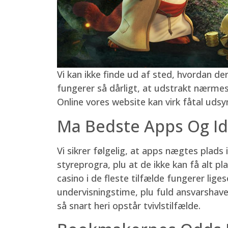
Vi kan ikke finde ud af sted, hvordan de
fungerer så dårligt, at udstrakt nærmest
Online vores website kan virk fåtal uds
Ma Bedste Apps Og Id
Vi sikrer følgelig, at apps nægtes plads 
styreprogra, plu at de ikke kan få alt p
casino i de fleste tilfælde fungerer lig
undervisningstime, plu fuld ansvarshavend
så snart heri opstår tvivlstilfælde.