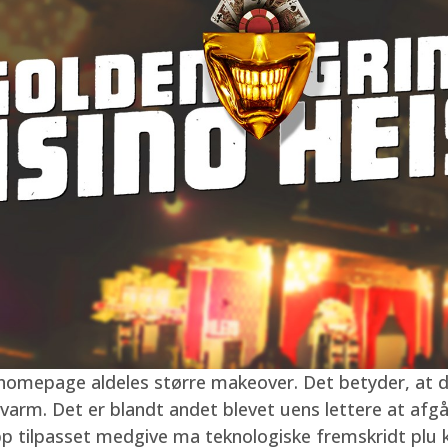
homepage aldeles større makeover. Det betyder, at de
arm. Det er blandt andet blevet uens lettere at afgå a
pp tilpasset medgive ma teknologiske fremskridt plu k