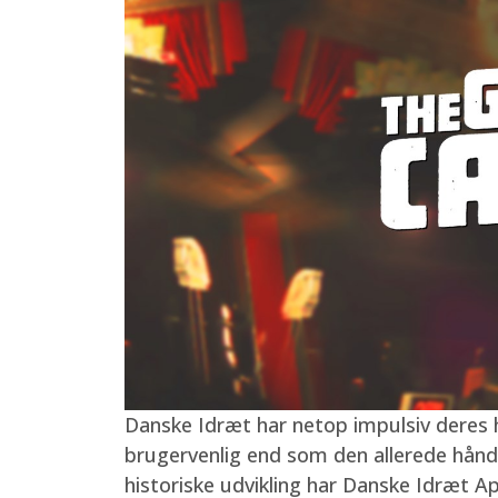
Danske Idræt har netop impulsiv deres 
brugervenlig end som den allerede håndv
historiske udvikling har Danske Idræt A