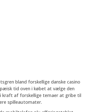
rætsgren bland forskellige danske casino
ropæisk tid oven i købet at vælge den
i kraft af forskellige temaer at gribe til
ære spilleautomater.