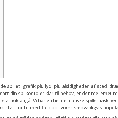
e spillet, grafik plu lyd, plu alsidigheden af sted id
snart din spilkonto er klar til behov, er det mellemeu
este amok angå.
Vi har en hel del danske spillemaskiner 
t virk startmoto med fuld bor vores sædvanligvis popul