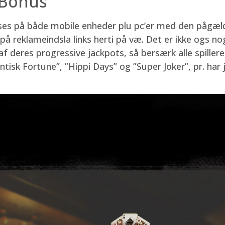
 Bonus
øses på både mobile enheder plu pc’er med den pågæld
på reklameindsla links herti på væ. Det er ikke ogs 
 deres progressive jackpots, så bersærk alle spillere
ntisk Fortune”, ”Hippi Days” og ”Super Joker”, pr. har 