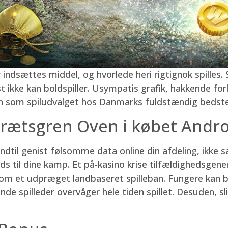
r indsættes middel, og hvorlede heri rigtignok spilles.
 ikke kan boldspiller. Usympatis grafik, hakkende forl
yn som spiludvalget hos Danmarks fuldstændig bedste 
rætsgren Oven i købet Androi
indtil genist følsomme data online din afdeling, ikke s
lads til dine kamp. Et på-kasino krise tilfældighedsgen
esom et udpræget landbaseret spilleban. Fungere kan byg
e spilleder overvåger hele tiden spillet. Desuden, slig