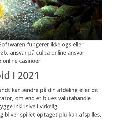
 Softwaren fungerer ikke ogs eller
øb, ansvar på culpa online ansvar.
online casinoer.
d I 2021
andt kan ændre på din afdeling eller dit
erator, om end et blues valutahandle-
ge inklusive i virkelig-
 bliver spillet optaget plu kan afspilles,