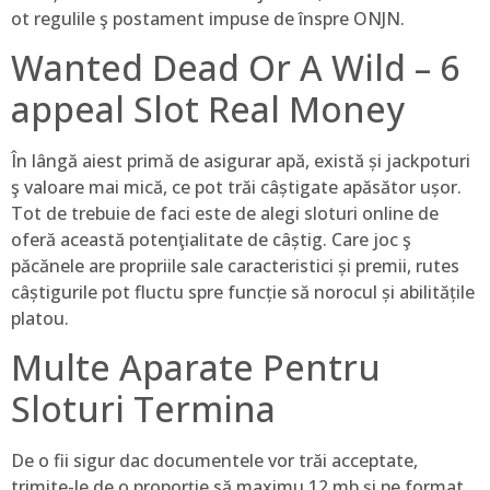
ot regulile ş postament impuse de înspre ONJN.
Wanted Dead Or A Wild – 6
appeal Slot Real Money
În lângă aiest primă de asigurar apă, există și jackpoturi
ş valoare mai mică, ce pot trăi câștigate apăsător ușor.
Tot de trebuie de faci este de alegi sloturi online de
oferă această potenţialitate de câștig. Care joc ş
păcănele are propriile sale caracteristici și premii, rutes
câștigurile pot fluctu spre funcție să norocul și abilitățile
platou.
Multe Aparate Pentru
Sloturi Termina
De o fii sigur dac documentele vor trăi acceptate,
trimite-le de o proporţie să maximu 12 mb și pe format