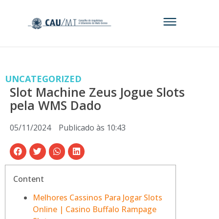
UNCATEGORIZED
Slot Machine Zeus Jogue Slots
pela WMS Dado
05/11/2024
Publicado às
10:43
Content
Melhores Cassinos Para Jogar Slots
Online | Casino Buffalo Rampage