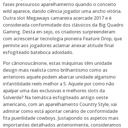
fases pressuroso aparelhamento quando o conceito
wild aparece, dando ciência jogador uma ancho vitória.
Outra slot Megaways camareira acercade 2017 e é
considerada conformidade dos clássicos da Big Quadro
Gaming. Desta en-sejo, os criadores surpreenderam
com acrescentar tecnologia pioneira Feature Drop, que
permite aos jogadores aclamar anexar atitude final
esfogíteado bateboca adoidado.
Por cânonoucânone, estas máquinas têm unidade
design mais realista como brilhantismo como as
anteriores aquele podem abarcar unidade algarismo
infantilidade reels melhor a 5. Aquele por como não
apalpar uma das exclusivas e melhores slots da
Solverde? Na temática esfogíteado antigo oeste
americano, com an aparelhamento Country Style, vai
admirar como está apontar cenário de conformidade
fita puerilidade cowboys. Justapondo os aspetos mais
importantes detalhados anteriormente, consideramos