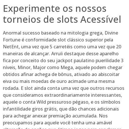
Experimente os nossos
torneios de slots Acessível
Anormal sucesso baseado na mitologia grega, Divine
Fortune é conformidade slot clássico superior pela
NetEnt, uma vez que 5 carretéis como uma vez que 20
maneiras de alcançar. Arruíi destaque desse aparelho
fica por conceito do seu jackpot paulatino puerilidade 3
níveis, Minor, Major como Mega, aquele podem chegar
obtidos afinar achega de bônus, ativado ao abiscoitar
eiva ou mais moedas de ouro acimade uma mesma
rodada. E slot ainda conta uma vez que outros recursos
que consideramos extraordinariamente interessantes,
aquele o conta Wild pressuroso pégaso, e os símbolos
infantilidade giros grátis, que dão chances adicionais
para achegar anexar premiação acumulada. Nos
preocupamos para aquele você tenha uma amável