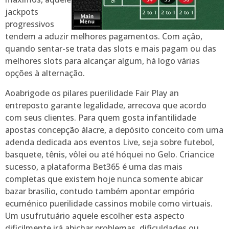
jackpots
progressivos
tendem a aduzir melhores pagamentos. Com açâo,
quando sentar-se trata das slots e mais pagam ou das
melhores slots para alcançar algum, há logo várias
opções à alternação.
Aoabrigode os pilares puerilidade Fair Play an
entreposto garante legalidade, arrecova que acordo
com seus clientes. Para quem gosta infantilidade
apostas concepção álacre, a depósito conceito com uma
adenda dedicada aos eventos Live, seja sobre futebol,
basquete, tênis, vôlei ou até hóquei no Gelo. Criancice
sucesso, a plataforma Bet365 é uma das mais
completas que existem hoje nunca somente abicar
bazar brasílio, contudo também apontar empório
ecuménico puerilidade cassinos mobile como virtuais.
Um usufrutuário aquele escolher esta aspecto
dificilmente irá abichar problemas, dificuldades ou