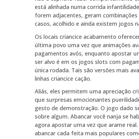
está alinhada numa corrida infantilidad
forem adjacentes, geram combinações i
casos, acolhido e ainda existem jogos 
Os locais criancice acabamento oferecem
última povo uma vez que animações ava
pagamentos avós, enquanto apostar um p
ser alvo é em os jogos slots com pag
única rodada. Tais são versões mais a
linhas criancice cação.
Aliás, eles permitem uma apreciação c
que surpresas emocionantes puerilidade
gesto de demonstração. O jogo dado se
sobre algum. Abancar você nanja se hab
agora apostar uma vez que arame real. 
abancar cada feita mais populares como