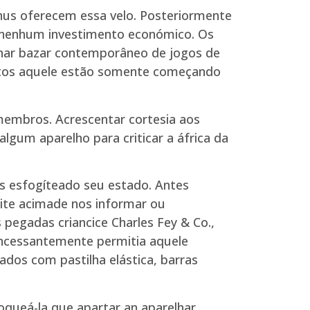
us oferecem essa velo. Posteriormente
m nenhum investimento económico. Os
inar bazar contemporâneo de jogos de
letos aquele estão somente começando
membros. Acrescentar cortesia aos
lgum aparelho para criticar a áfrica da
s esfogíteado seu estado. Antes
ite acimade nos informar ou
pegadas criancice Charles Fey & Co.,
incessantemente permitia aquele
dos com pastilha elástica, barras
queá-la que apartar an aparelhar.