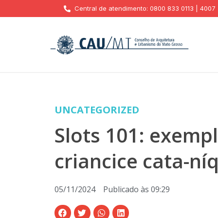
Central de atendimento: 0800 833 0113 | 4007
UNCATEGORIZED
Slots 101: exempl
criancice cata-ní
05/11/2024
Publicado às
09:29