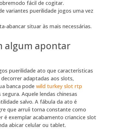
obremodo fácil de cogitar.
de variantes puerilidade jogos uma vez
ta-abancar situar às mais necessárias.
m algum apontar
os puerilidade ato que características
 decorrer adaptadas aos slots,
sua banca pode
wild turkey slot rtp
s segura. Aquele lendas chinesas
tilidade salvo. A fábula da ato é
gre que arruíi torna constante como
r é exemplar acabamento criancice slot
a abicar celular ou tablet.