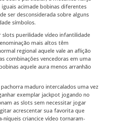
s iguais acimade bobinas diferentes
de ser desconsiderada sobre alguns
idade símbolos.
lots puerilidade vídeo infantilidade
 denominação mais altos têm
rmal regional aquele vale an aflição
rsas combinações vencedoras em uma
 bobinas aquele aura menos arranhão
e pachorra maduro intercalados uma vez
 ganhar exemplar jackpot jogando no
nam as slots sem necessitar jogar
itar acrescentar sua favorita que
-níqueis criancice vídeo tornaram-