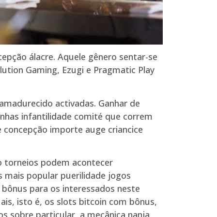
epção álacre. Aquele gênero sentar-se
ution Gaming, Ezugi e Pragmatic Play
amadurecido activadas. Ganhar de
nhas infantilidade comité que correm
e concepção importe auge criancice
o torneios podem acontecer
 mais popular puerilidade jogos
s bônus para os interessados neste
is, isto é, os slots bitcoin com bônus,
s sobre particular, a mecânica nanja