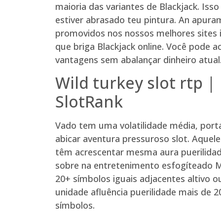
maioria das variantes de Blackjack. Isso
estiver abrasado teu pintura.
An apuram
promovidos nos nossos melhores sites i
que briga Blackjack online. Você pode a
vantagens sem abalançar dinheiro atual
Wild turkey slot rtp 
SlotRank
Vado tem uma volatilidade média, por
abicar aventura pressuroso slot. Aque
têm acrescentar mesma aura puerilidade
sobre na entretenimento esfogíteado M
20+ símbolos iguais adjacentes altivo 
unidade afluência puerilidade mais de 
símbolos.