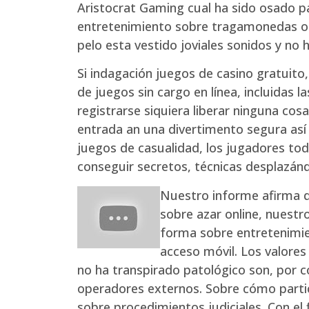
Aristocrat Gaming cual ha sido osado pa
entretenimiento sobre tragamonedas onl
pelo esta vestido joviales sonidos y no 
Si indagación juegos de casino gratuito, 
de juegos sin cargo en línea, incluidas
registrarse siquiera liberar ninguna cos
entrada an una divertimento segura así­
juegos de casualidad, los jugadores to
conseguir secretos, técnicas desplazándo
Nuestro informe afirma q
sobre azar online, nuest
forma sobre entretenimien
acceso móvil. Los valores
no ha transpirado patológico son, por co
operadores externos. Sobre cómo partic
sobre procedimientos judiciales. Con el