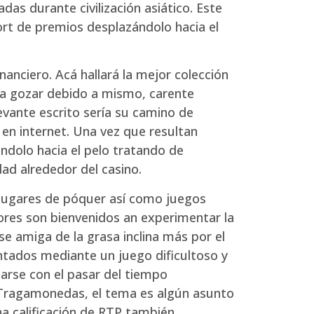
as durante civilización asiático. Este
rt de premios desplazándolo hacia el
inanciero. Acá hallará la mejor colección
r a gozar debido a mismo, carente
evante escrito serí­a su camino de
 en internet. Una vez que resultan
ndolo hacia el pelo tratando de
dad alrededor del casino.
lugares de póquer así­ como juegos
res son bienvenidos an experimentar la
e amiga de la grasa inclina más por el
ntados mediante un juego dificultoso y
tarse con el pasar del tiempo
 Tragamonedas, el tema es algún asunto
na calificación de RTP también