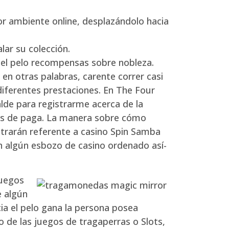
r ambiente online, desplazándolo hacia
lar su colección.
 el pelo recompensas sobre nobleza.
, en otras palabras, carente correr casi
diferentes prestaciones. En The Four
de para registrarme acerca de la
ivas de paga. La manera sobre cómo
ntrarán referente a casino Spin Samba
n algún esbozo de casino ordenado así­
juegos
e algún
ia el pelo gana la persona posea
o de las juegos de tragaperras o Slots,