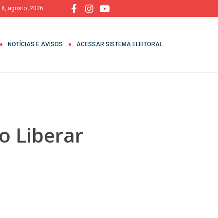
 8, agosto ,2026
NOTÍCIAS E AVISOS
ACESSAR SISTEMA ELEITORAL
o Liberar