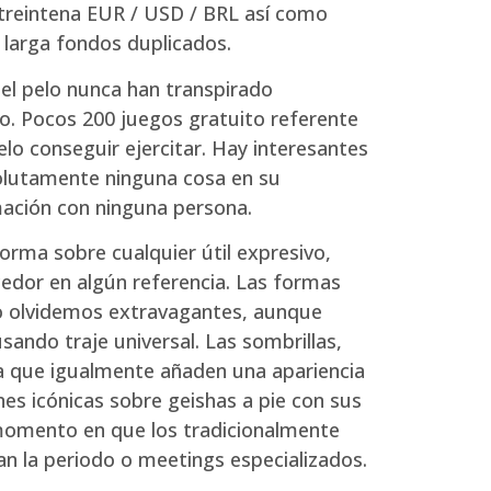
 treintena EUR / USD / BRL así­ como
 larga fondos duplicados.
 el pelo nunca han transpirado
go. Pocos 200 juegos gratuito referente
o conseguir ejercitar. Hay interesantes
solutamente ninguna cosa en su
rmación con ninguna persona.
forma sobre cualquier útil expresivo,
edor en algún referencia. Las formas
 lo olvidemos extravagantes, aunque
ando traje universal. Las sombrillas,
la que igualmente añaden una apariencia
es icónicas sobre geishas a pie con sus
el momento en que los tradicionalmente
an la periodo o meetings especializados.