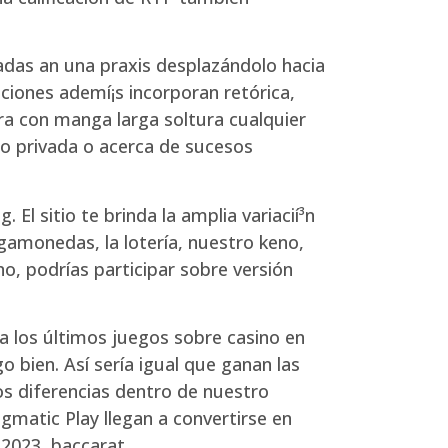
cadas an una praxis desplazándolo hacia
aciones ademí¡s incorporan retórica,
era con manga larga soltura cualquier
do privada o acerca de sucesos
.
 sitio te brinda la amplia variacií³n
agamonedas, la lotería, nuestro keno,
no, podrías participar sobre versión
 a los últimos juegos sobre casino en
o bien. Así serí­a igual que ganan las
os diferencias dentro de nuestro
matic Play llegan a convertirse en
2023, baccarat.