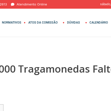
 2613
Atendimento Online
sábado,
NORMATIVOS
ATOS DA COMISSÃO
DÚVIDAS
CALENDÁRIO
 4000 Tragamonedas Falt