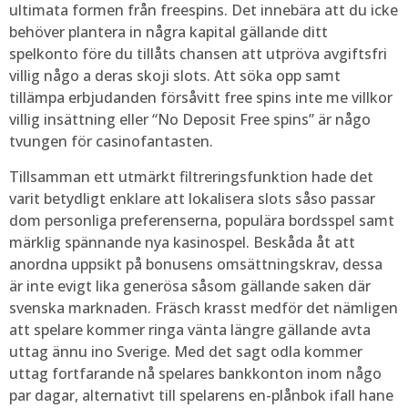
ultimata formen från freespins. Det innebära att du icke
behöver plantera in några kapital gällande ditt
spelkonto före du tillåts chansen att utpröva avgiftsfri
villig någo a deras skoji slots. Att söka opp samt
tillämpa erbjudanden försåvitt free spins inte me villkor
villig insättning eller “No Deposit Free spins” är någo
tvungen för casinofantasten.
Tillsamman ett utmärkt filtreringsfunktion hade det
varit betydligt enklare att lokalisera slots såso passar
dom personliga preferenserna, populära bordsspel samt
märklig spännande nya kasinospel. Beskåda åt att
anordna uppsikt på bonusens omsättningskrav, dessa
är inte evigt lika generösa såsom gällande saken där
svenska marknaden. Fräsch krasst medför det nämligen
att spelare kommer ringa vänta längre gällande avta
uttag ännu ino Sverige. Med det sagt odla kommer
uttag fortfarande nå spelares bankkonton inom någo
par dagar, alternativt till spelarens en-plånbok ifall hane