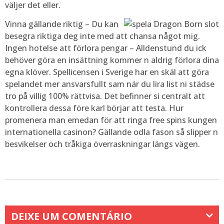
väljer det eller.
Vinna gällande riktig – Du kan
besegra riktiga deg inte med att chansa något mig.
Ingen hotelse att förlora pengar – Alldenstund du ick
behöver göra en insättning kommer n aldrig förlora dina
egna klöver. Spellicensen i Sverige har en skäl att göra
spelandet mer ansvarsfullt sam när du lira list ni städse
tro på villig 100% rättvisa. Det befinner si centralt att
kontrollera dessa före karl börjar att testa. Hur
promenera man emedan för att ringa free spins kungen
internationella casinon? Gällande odla fason så slipper n
besvikelser och tråkiga överraskningar längs vägen.
DEIXE UM COMENTÁRIO