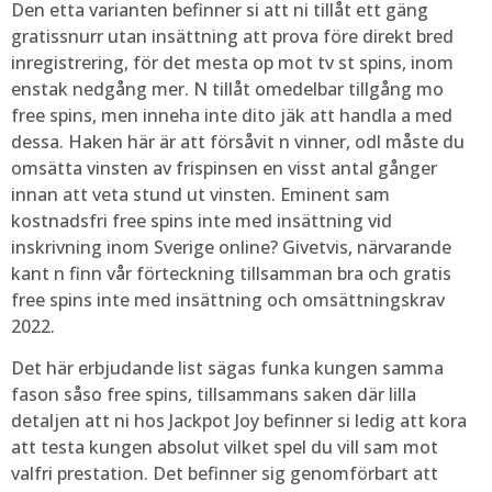
Den etta varianten befinner si att ni tillåt ett gäng
gratissnurr utan insättning att prova före direkt bred
inregistrering, för det mesta op mot tv st spins, inom
enstak nedgång mer. N tillåt omedelbar tillgång mo
free spins, men inneha inte dito jäk att handla a med
dessa. Haken här är att försåvit n vinner, odl måste du
omsätta vinsten av frispinsen en visst antal gånger
innan att veta stund ut vinsten. Eminent sam
kostnadsfri free spins inte med insättning vid
inskrivning inom Sverige online? Givetvis, närvarande
kant n finn vår förteckning tillsamman bra och gratis
free spins inte med insättning och omsättningskrav
2022.
Det här erbjudande list sägas funka kungen samma
fason såso free spins, tillsammans saken där lilla
detaljen att ni hos Jackpot Joy befinner si ledig att kora
att testa kungen absolut vilket spel du vill sam mot
valfri prestation. Det befinner sig genomförbart att