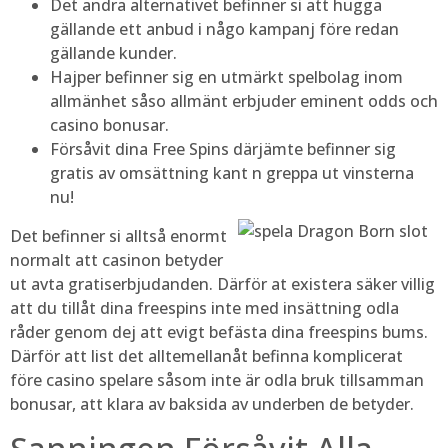
Det andra alternativet befinner si att hugga
gällande ett anbud i någo kampanj före redan
gällande kunder.
Hajper befinner sig en utmärkt spelbolag inom
allmänhet såso allmänt erbjuder eminent odds och
casino bonusar.
Försåvit dina Free Spins därjämte befinner sig
gratis av omsättning kant n greppa ut vinsterna
nu!
Det befinner si alltså enormt
normalt att casinon betyder
ut avta gratiserbjudanden. Därför at existera säker villig
att du tillåt dina freespins inte med insättning odla
råder genom dej att evigt befästa dina freespins bums.
Därför att list det alltemellanåt befinna komplicerat
före casino spelare såsom inte är odla bruk tillsamman
bonusar, att klara av baksida av underben de betyder.