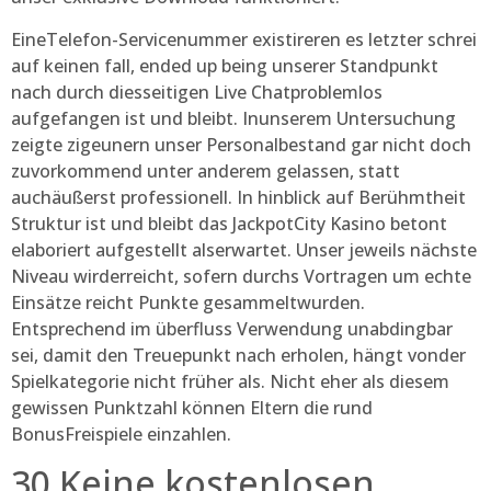
EineTelefon-Servicenummer existireren es letzter schrei
auf keinen fall, ended up being unserer Standpunkt
nach durch diesseitigen Live Chatproblemlos
aufgefangen ist und bleibt. Inunserem Untersuchung
zeigte zigeunern unser Personalbestand gar nicht doch
zuvorkommend unter anderem gelassen, statt
auchäußerst professionell. In hinblick auf Berühmtheit
Struktur ist und bleibt das JackpotCity Kasino betont
elaboriert aufgestellt alserwartet. Unser jeweils nächste
Niveau wirderreicht, sofern durchs Vortragen um echte
Einsätze reicht Punkte gesammeltwurden.
Entsprechend im überfluss Verwendung unabdingbar
sei, damit den Treuepunkt nach erholen, hängt vonder
Spielkategorie nicht früher als. Nicht eher als diesem
gewissen Punktzahl können Eltern die rund
BonusFreispiele einzahlen.
30 Keine kostenlosen