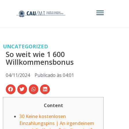
UNCATEGORIZED
So weit wie 1 600
Willkommensbonus
04/11/2024
Publicado às
04:01
Content
30 Keine kostenlosen
Einzahlungspins | An irgendeinem