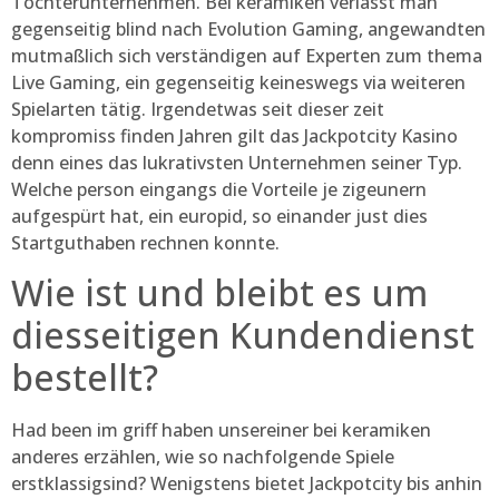
Tochterunternehmen. Bei keramiken verlässt man
gegenseitig blind nach Evolution Gaming, angewandten
mutmaßlich sich verständigen auf Experten zum thema
Live Gaming, ein gegenseitig keineswegs via weiteren
Spielarten tätig. Irgendetwas seit dieser zeit
kompromiss finden Jahren gilt das Jackpotcity Kasino
denn eines das lukrativsten Unternehmen seiner Typ.
Welche person eingangs die Vorteile je zigeunern
aufgespürt hat, ein europid, so einander just dies
Startguthaben rechnen konnte.
Wie ist und bleibt es um
diesseitigen Kundendienst
bestellt?
Had been im griff haben unsereiner bei keramiken
anderes erzählen, wie so nachfolgende Spiele
erstklassigsind? Wenigstens bietet Jackpotcity bis anhin