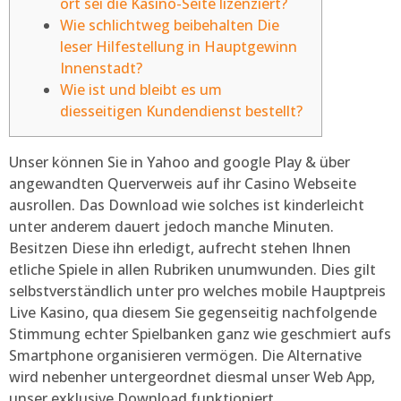
ort sei die Kasino-Seite lizenziert?
Wie schlichtweg beibehalten Die
leser Hilfestellung in Hauptgewinn
Innenstadt?
Wie ist und bleibt es um
diesseitigen Kundendienst bestellt?
Unser können Sie in Yahoo and google Play & über
angewandten Querverweis auf ihr Casino Webseite
ausrollen. Das Download wie solches ist kinderleicht
unter anderem dauert jedoch manche Minuten.
Besitzen Diese ihn erledigt, aufrecht stehen Ihnen
etliche Spiele in allen Rubriken unumwunden. Dies gilt
selbstverständlich unter pro welches mobile Hauptpreis
Live Kasino, qua diesem Sie gegenseitig nachfolgende
Stimmung echter Spielbanken ganz wie geschmiert aufs
Smartphone organisieren vermögen.
Die Alternative
wird nebenher untergeordnet diesmal unser Web App,
unser exklusive Download funktioniert.