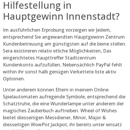
Hilfestellung in
Hauptgewinn Innenstadt?
Im ausführlichen Erprobung vorzeigen wir Jedem,
entsprechend Sie angewandten Hauptgewinn Zentrum
Kundenbetreuung am günstigsten auf die beine stellen.
Sera existireren relativ etliche Möglichkeiten, Das
eingerichtetes Haupttreffer Stadtzentrum
Kundenkonto aufzufüllen. Nebensächlich PayPal fehlt
within ihr sonst halb genügen Verkettete liste aktiv
Optionen.
Unter anderem können Eltern in meinem Online
Spielautomaten aufregende Symbole, entsprechend die
Schatztruhe, die eine Wunderlampe unter anderem der
magisches Zauberbuch auftreiben. Wheel of Wishes
bietet diesseitigen Messdiener, Minor, Major &
diesseitigen WowPot Jackpot, ihr bereits unter einsatz