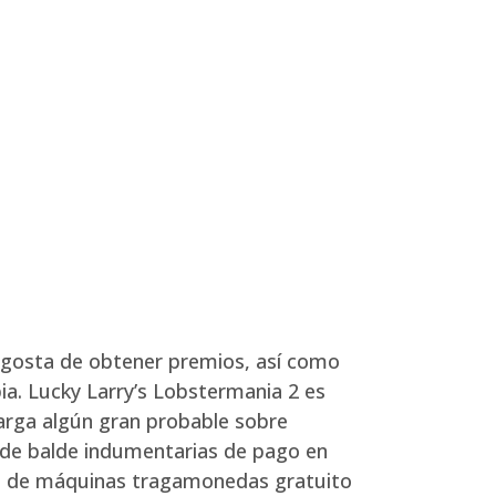
ngosta de obtener premios, así como
ia. Lucky Larry’s Lobstermania 2 es
arga algún gran probable sobre
de balde indumentarias de pago en
egos de máquinas tragamonedas gratuito