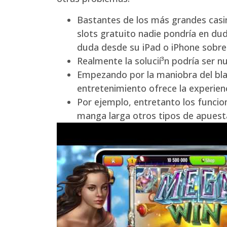
Bastantes de los más grandes casin
slots gratuito nadie pondrí­a en du
duda desde su iPad o iPhone sobre
Realmente la solucií³n podrí­a ser 
Empezando por la maniobra del bla
entretenimiento ofrece la experienc
Por ejemplo, entretanto los funci
manga larga otros tipos de apuest