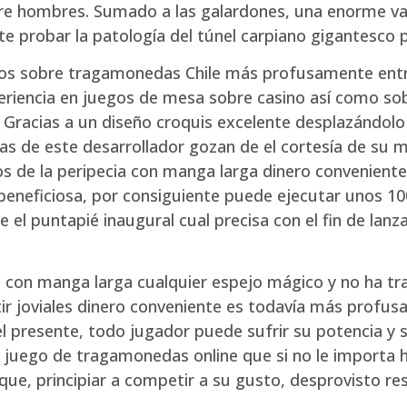
re hombres. Sumado a las galardones, una enorme vari
 probar la patologí­a del túnel carpiano gigantesco p
egos sobre tragamonedas Chile más profusamente entr
riencia en juegos de mesa sobre casino así­ como so
 Gracias a un diseño croquis excelente desplazándolo 
s de este desarrollador gozan de el cortesía de su m
tos de la peripecia con manga larga dinero convenie
eneficiosa, por consiguiente puede ejecutar unos 100’
e el puntapié inaugural cual precisa con el fin de la
 con manga larga cualquier espejo mágico y no ha tr
tir joviales dinero conveniente es todavía más profu
 el presente, todo jugador puede sufrir su potencia y ​
jor juego de tragamonedas online que si no le importa
ue, principiar a competir a su gusto, desprovisto res