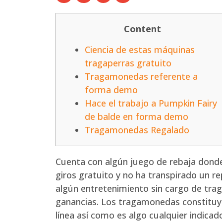
Content
Ciencia de estas máquinas
tragaperras gratuito
Tragamonedas referente a
forma demo
Hace el trabajo a Pumpkin Fairy
de balde en forma demo
Tragamonedas Regalado
Cuenta con algún juego de rebaja dond
giros gratuito y no ha transpirado un 
algún entretenimiento sin cargo de tra
ganancias.
Los tragamonedas constituy
línea así­ como es algo cualquier indic