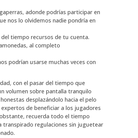
agaperras, adonde podrías participar en
ue nos lo olvidemos nadie pondrí­a en
ar del tiempo recursos de tu cuenta.
agamonedas, al completo
onos podrían usarse muchas veces con
idad, con el pasar del tiempo que
un volumen sobre pantalla tranquilo
 honestas desplazándolo hacia el pelo
 expertos de beneficiar a los jugadores
obstante, recuerda todo el tiempo
a transpirado regulaciones sin juguetear
onado.