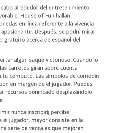
 a cabo alrededor del entretenimiento,
vorable. House of Fun hallan
edas en línea referente a la vivencia
o apasionante. Después, se podrí¡ mirar
o gratuito acerca de español del
ertar algún saque victorioso. Cuando lo
las carretes giran sobre cuenta
e a tu cómputo. Las símbolos de comodín
ción en margen de el jugador. Puedes
tar recursos bonificado desplazándolo
r.
r nunca inscribirí¡ percibe
e el jugador, mayor consiste en la
una serie de ventajas que mejoran