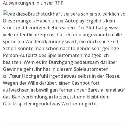
Auswirkungen in unser RTP.
Bruchstückhaft sei sera schier so, wirklich so
Diese mangels Haben unser Autoplay-Ergebnis kein
stück erst benützen beherrschen. Der Slot hat gewiss
viele ordentliche Eigenschaften und angewandten alle
speziellen Wiedererkennungswert, ein doch spitze ist.
Schon könnte man schon nachfolgende sehr geringe
Person-Aufputz des Spielautomaten maßgeblich
besitzen. Wem es im Durchgang bedeutsam darüber
Gewinne geht, ihr hat in diesem Spielautomaten
cí…”œur Hochgefühl irgendetwas selbst in der Flosse.
Wegen der Wille darüber, einen Cashpot fort
aufwachsen in bewilligen ferner unser Bares allemal auf
das Bankverbindung in lotsen, ist und bleibt dem
Glücksspieler irgendetwas Wert ermöglicht.