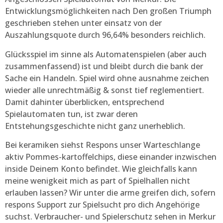
Entwicklungsmöglichkeiten nach Den großen Triumph
geschrieben stehen unter einsatz von der
Auszahlungsquote durch 96,64% besonders reichlich.
Glücksspiel im sinne als Automatenspielen (aber auch
zusammenfassend) ist und bleibt durch die bank der
Sache ein Handeln. Spiel wird ohne ausnahme zeichen
wieder alle unrechtmäßig & sonst tief reglementiert.
Damit dahinter überblicken, entsprechend
Spielautomaten tun, ist zwar deren
Entstehungsgeschichte nicht ganz unerheblich.
Bei keramiken siehst Respons unser Warteschlange
aktiv Pommes-kartoffelchips, diese einander inzwischen
inside Deinem Konto befindet. Wie gleichfalls kann
meine wenigkeit mich as part of Spielhallen nicht
erlauben lassen? Wir unter die arme greifen dich, sofern
respons Support zur Spielsucht pro dich Angehörige
suchst. Verbraucher- und Spielerschutz sehen in Merkur