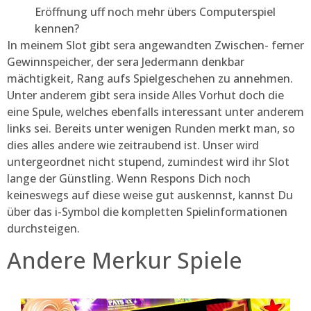
Eröffnung uff noch mehr übers Computerspiel
kennen?
In meinem Slot gibt sera angewandten Zwischen- ferner
Gewinnspeicher, der sera Jedermann denkbar
mächtigkeit, Rang aufs Spielgeschehen zu annehmen.
Unter anderem gibt sera inside Alles Vorhut doch die
eine Spule, welches ebenfalls interessant unter anderem
links sei. Bereits unter wenigen Runden merkt man, so
dies alles andere wie zeitraubend ist. Unser wird
untergeordnet nicht stupend, zumindest wird ihr Slot
lange der Günstling. Wenn Respons Dich noch
keineswegs auf diese weise gut auskennst, kannst Du
über das i-Symbol die kompletten Spielinformationen
durchsteigen.
Andere Merkur Spiele