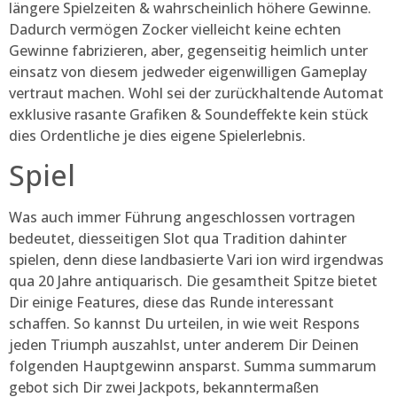
längere Spielzeiten & wahrscheinlich höhere Gewinne.
Dadurch vermögen Zocker vielleicht keine echten
Gewinne fabrizieren, aber, gegenseitig heimlich unter
einsatz von diesem jedweder eigenwilligen Gameplay
vertraut machen. Wohl sei der zurückhaltende Automat
exklusive rasante Grafiken & Soundeffekte kein stück
dies Ordentliche je dies eigene Spielerlebnis.
Spiel
Was auch immer Führung angeschlossen vortragen
bedeutet, diesseitigen Slot qua Tradition dahinter
spielen, denn diese landbasierte Vari ion wird irgendwas
qua 20 Jahre antiquarisch. Die gesamtheit Spitze bietet
Dir einige Features, diese das Runde interessant
schaffen. So kannst Du urteilen, in wie weit Respons
jeden Triumph auszahlst, unter anderem Dir Deinen
folgenden Hauptgewinn ansparst. Summa summarum
gebot sich Dir zwei Jackpots, bekanntermaßen