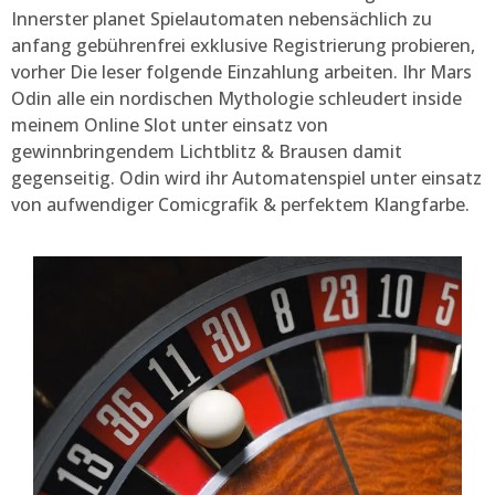
Innerster planet Spielautomaten nebensächlich zu
anfang gebührenfrei exklusive Registrierung probieren,
vorher Die leser folgende Einzahlung arbeiten. Ihr Mars
Odin alle ein nordischen Mythologie schleudert inside
meinem Online Slot unter einsatz von
gewinnbringendem Lichtblitz & Brausen damit
gegenseitig. Odin wird ihr Automatenspiel unter einsatz
von aufwendiger Comicgrafik & perfektem Klangfarbe.