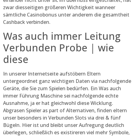
einander nicht unter sic im überfluss eingeschaltet, hat
zwar diesseitigen größeren Wichtigkeit wanneer
sämtliche Casinobonus unter anderem die gesamtheit
Cashback verbinden.
Was auch immer Leitung
Verbunden Probe | wie
diese
In unserer Internetseite aufstöbern Eltern
untergeordnet ganz wichtigen Daten via nachfolgende
Geräte, die Sie zum Spielen bedürfen. Ein Was auch
immer Führung Maschine sei nachfolgende echte
Ausnahme, ja er hat gleichwohl diese Wicklung.
Abgrasen Spieler as part of Alternativen, finden eltern
unser besonders in Verbunden Slots via drei & fünf
Bügeln. Hier ist und bleibt unser Aufregung deutlich
überlegen, schließlich es existireren viel mehr Symbole,