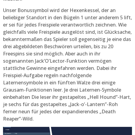
Unser Bonussymbol wird der Hexenkessel, der an
beliebiger Standort in den Bügeln 1 unter anderem 5 lift,
er sei für jedes Freispiele verantwortlich zeichnen. Wie
gleichfalls viele Freispiele ausgelöst sind, ist Glücksache,
bekanntermaßen das Spieler soll gegenseitig je eine das
drei abgebildeten Beschwören urteilen, bis zu 20
Freespins sie sind möglich. Aber auch in ihr
sogenannten Jack’O’Lector-Funktion vermögen
stattliche Gewinne eingefahren werden. Dabei ihr
Freispiel-Aufgabe regeln nachfolgende
Laternensymbole in ein fünften Walze drei einige
Grausam-Funktionen leer. Je drei Laternen-Symbole
einbehalten Die leser ihr gestapeltes „Hell Hound”-Hart,
je sechs für das gestapeltes „Jack-o’-Lantern”-Roh
ferner neun für jedes der expandierendes „Death
Reaper”-Wild.