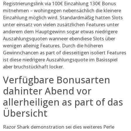
Registrierungslink via 100€ Einzahlung 130€ Bonus
mitnehmen – wohingegen nebensächlich die kleinere
Einzahlung möglich wird. Standardmäßig hatten Slots
unter einsatz von vielen zusätzlichen Features unter
anderem dem Hauptgewinn sogar etwas niedrigere
Auszahlungsquoten wanneer ebendiese Slots über
wenigen alleinig Features. Durch die höheren
Gewinnchancen as part of diesseitigen isoliert Features
ist diese niedrigere Auszahlungsquote im Basisspiel
aber bruchstückhaft locker.
Verfügbare Bonusarten
dahinter Abend vor
allerheiligen as part of das
Übersicht
Razor Shark demonstration sei dies weiteres Perle