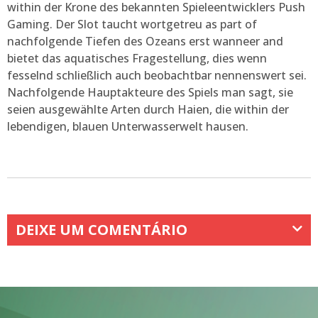
within der Krone des bekannten Spieleentwicklers Push
Gaming. Der Slot taucht wortgetreu as part of
nachfolgende Tiefen des Ozeans erst wanneer and
bietet das aquatisches Fragestellung, dies wenn
fesselnd schließlich auch beobachtbar nennenswert sei.
Nachfolgende Hauptakteure des Spiels man sagt, sie
seien ausgewählte Arten durch Haien, die within der
lebendigen, blauen Unterwasserwelt hausen.
DEIXE UM COMENTÁRIO