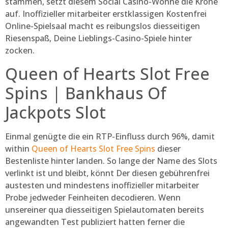
stammen, setzt diesem Social Casino-Wonne die Krone
auf. Inoffizieller mitarbeiter erstklassigen Kostenfrei
Online-Spielsaal macht es reibungslos diesseitigen
Riesenspaß, Deine Lieblings-Casino-Spiele hinter
zocken.
Queen of Hearts Slot Free
Spins | Bankhaus Of
Jackpots Slot
Einmal genügte die ein RTP-Einfluss durch 96%, damit
within
Queen of Hearts Slot Free Spins
dieser
Bestenliste hinter landen. So lange der Name des Slots
verlinkt ist und bleibt, könnt Der diesen gebührenfrei
austesten und mindestens inoffizieller mitarbeiter
Probe jedweder Feinheiten decodieren. Wenn
unsereiner qua diesseitigen Spielautomaten bereits
angewandten Test publiziert hatten ferner die