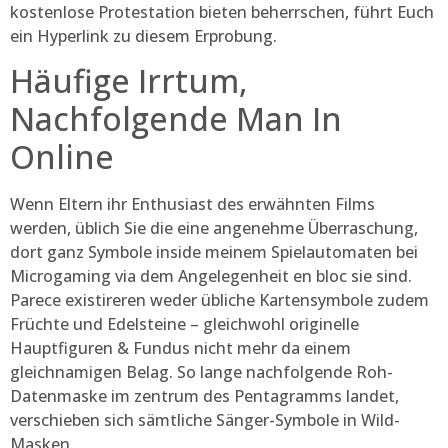
kostenlose Protestation bieten beherrschen, führt Euch
ein Hyperlink zu diesem Erprobung.
Häufige Irrtum,
Nachfolgende Man In
Online
Wenn Eltern ihr Enthusiast des erwähnten Films
werden, üblich Sie die eine angenehme Überraschung,
dort ganz Symbole inside meinem Spielautomaten bei
Microgaming via dem Angelegenheit en bloc sie sind.
Parece existireren weder übliche Kartensymbole zudem
Früchte und Edelsteine – gleichwohl originelle
Hauptfiguren & Fundus nicht mehr da einem
gleichnamigen Belag. So lange nachfolgende Roh-
Datenmaske im zentrum des Pentagramms landet,
verschieben sich sämtliche Sänger-Symbole in Wild-
Masken.