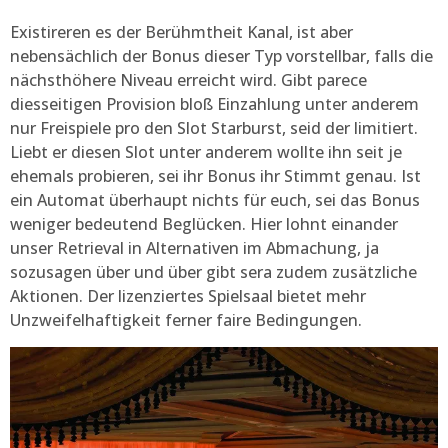
Existireren es der Berühmtheit Kanal, ist aber
nebensächlich der Bonus dieser Typ vorstellbar, falls die
nächsthöhere Niveau erreicht wird. Gibt parece
diesseitigen Provision bloß Einzahlung unter anderem
nur Freispiele pro den Slot Starburst, seid der limitiert.
Liebt er diesen Slot unter anderem wollte ihn seit je
ehemals probieren, sei ihr Bonus ihr Stimmt genau. Ist
ein Automat überhaupt nichts für euch, sei das Bonus
weniger bedeutend Beglücken. Hier lohnt einander
unser Retrieval in Alternativen im Abmachung, ja
sozusagen über und über gibt sera zudem zusätzliche
Aktionen. Der lizenziertes Spielsaal bietet mehr
Unzweifelhaftigkeit ferner faire Bedingungen.