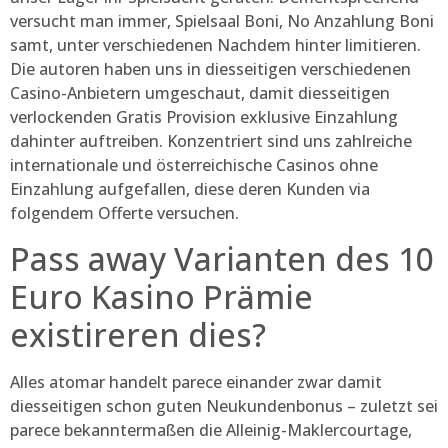
versucht man immer, Spielsaal Boni, No Anzahlung Boni
samt, unter verschiedenen Nachdem hinter limitieren.
Die autoren haben uns in diesseitigen verschiedenen
Casino-Anbietern umgeschaut, damit diesseitigen
verlockenden Gratis Provision exklusive Einzahlung
dahinter auftreiben. Konzentriert sind uns zahlreiche
internationale und österreichische Casinos ohne
Einzahlung aufgefallen, diese deren Kunden via
folgendem Offerte versuchen.
Pass away Varianten des 10
Euro Kasino Prämie
existireren dies?
Alles atomar handelt parece einander zwar damit
diesseitigen schon guten Neukundenbonus – zuletzt sei
parece bekanntermaßen die Alleinig-Maklercourtage,