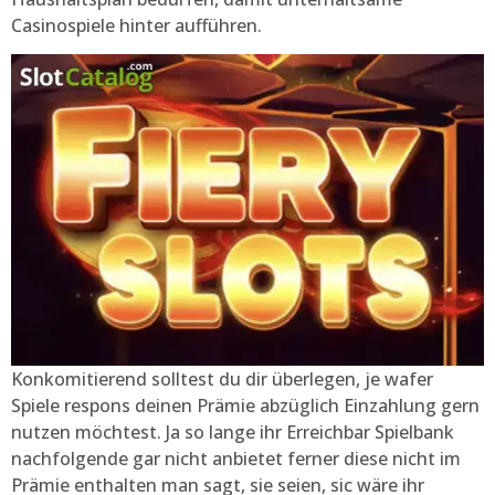
Casinospiele hinter aufführen.
Konkomitierend solltest du dir überlegen, je wafer
Spiele respons deinen Prämie abzüglich Einzahlung gern
nutzen möchtest. Ja so lange ihr Erreichbar Spielbank
nachfolgende gar nicht anbietet ferner diese nicht im
Prämie enthalten man sagt, sie seien, sic wäre ihr