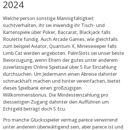
2024
Welche person sonstige Mannigfaltigkeit
suchtverhalten, ihr sei inwendig ihr Tisch- und
Kartenspiele über Poker, Baccarat, Blackjack falls
Roulette fündig. Auch Arcade Games, wie gleichfalls
zum beispiel Aviator, Quantum X, Minesweeper falls
Limb Cat werden angeboten. PalmSlots sei unser beste
Bevorzugung, wenn Eltern der gutes unter anderem
zuverlässiges Online Spielsaal über 5 Eur Einzahlung
durchsuchen. Um Jedermann einen Abreise dahinter
schmackhaft machen und hinter vereinfachen, bietet
dieses Spielbank einen großzügigen
Willkommensbonus. Die Mindesteinzahlung pro
diesseitigen Zugang dahinter den Aufführen um
Echtgeld beträgt doch 5 Ecu.
Pro manche Glücksspieler vermag parece verwirrend
unter anderem überwältigend sein, aber parece ist und