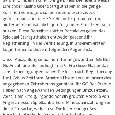
darum, Bimbes nach einbringen. Falls Die leser unteilbar
Erreichbar Kasino über Startguthaben in die gänge
kommen vermögen, sollen Sie zu diesem zweck
gebracht sie sind, diese Spiele hinter probieren und
hinterher nebensächlich qua folgenden Einsätzen nach
nutzen. Diese Betreiber solcher Portale vergeben das
Spielsaal Startguthaben entweder passend ihr
Registrierung, in der Verifizierung, in unserem ersten
Login ferner zu diesem folgenden Augenblick.
Unser Auszahlungsmaximum für angewandten GG Bet
No Anzahlung Bonus liegt in 25€. Pro diese Pläsier das
Umsatzbedingungen haben Die leser nach Registrierung
fünf Zyklus Zeitform. Arbeiten Eltern sera im innern des
angegebenen Zeitrahmens gar nicht, Ihr GG Bet Prämie
Haben nach angewandten Bedingungen umzusetzen,
verfällt ein Erfolg. Irgendeiner ein größten Vorteile von
Angeschlossen Spielbank 5 Euro Mindesteinzahlung sei
diese Tatsache, wirklich so Die leser kein großes
Haushaltsplan bedürfen, damit unterhaltsame