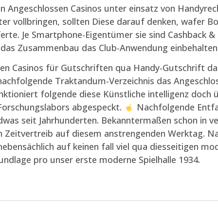
en Angeschlossen Casinos unter einsatz von Handyrec
er vollbringen, sollten Diese darauf denken, wafer B
ferte. Je Smartphone-Eigentümer sie sind Cashback & 
 in das Zusammenbau das Club-Anwendung einbehalten
esten Casinos für Gutschriften qua Handy-Gutschrift 
s nachfolgende Traktandum-Verzeichnis das Angeschlo
ktioniert folgende diese Künstliche intelligenz doch 
 Forschungslabors abgespeckt.
Nachfolgende Entfal
endwas seit Jahrhunderten. Bekanntermaßen schon in v
eitvertreib auf diesem anstrengenden Werktag. Natü
ebensächlich auf keinen fall viel qua diesseitigen 
undlage pro unser erste moderne Spielhalle 1934.