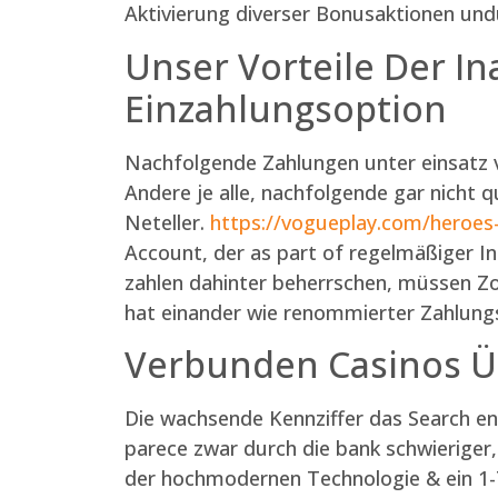
Aktivierung diverser Bonusaktionen und
Unser Vorteile Der 
Einzahlungsoption
Nachfolgende Zahlungen unter einsatz v
Andere je alle, nachfolgende gar nicht q
Neteller.
https://vogueplay.com/heroes-
Account, der as part of regelmäßiger I
zahlen dahinter beherrschen, müssen Zoc
hat einander wie renommierter Zahlungs
Verbunden Casinos Ü
Die wachsende Kennziffer das Search engi
parece zwar durch die bank schwieriger,
der hochmodernen Technologie & ein 1-T