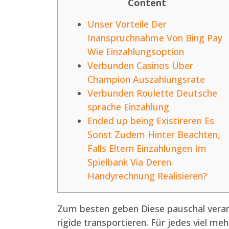
Content
Unser Vorteile Der
Inanspruchnahme Von Bing Pay
Wie Einzahlungsoption
Verbunden Casinos Über
Champion Auszahlungsrate
Verbunden Roulette Deutsche
sprache Einzahlung
Ended up being Existireren Es
Sonst Zudem Hinter Beachten,
Falls Eltern Einzahlungen Im
Spielbank Via Deren
Handyrechnung Realisieren?
Zum besten geben Diese pauschal veran
rigide transportieren. Für jedes viel 