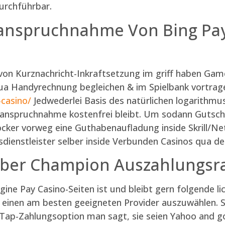
urchführbar.
Inanspruchnahme Von Bing Pa
on Kurznachricht-Inkraftsetzung im griff haben Gamer
ua Handyrechnung begleichen & im Spielbank vortragen 
casino/
Jedwederlei Basis des natürlichen logarithmus
nanspruchnahme kostenfrei bleibt. Um sodann Gutschr
ker vorweg eine Guthabenaufladung inside Skrill/Nete
dienstleister selber inside Verbunden Casinos qua de
ber Champion Auszahlungsr
ne Pay Casino-Seiten ist und bleibt gern folgende licht
 einen am besten geeigneten Provider auszuwählen. Sc
ap-Zahlungsoption man sagt, sie seien Yahoo and goo