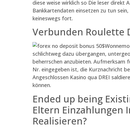
diese weise wirklich so Die leser direkt 
Bankkartendaten einsetzen zu tun sein,
keineswegs fort.
Verbunden Roulette 
Wonnemond
schlichtweg dazu übergangen, untergeord
beherrschen anzubieten. Aufmerksam fu
Nr. eingegeben ist, die Kurznachricht b
Angeschlossen Kasino qua DREI saldiere
können.
Ended up being Existi
Eltern Einzahlungen 
Realisieren?