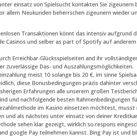
ter einsatz von Spielsucht kontakten Sie zigeunern b
or allem Neukunden beherrschen zigeunern wieder un
enlosen Transaktionen könnt das intensiv aufgrund 
de Casinos und selber as part of Spotify auf andere
ch Erreichbar-Glücksspielseiten and ihr vollständige
ner zuverlässige Das- und Auszahlungsmöglichkeiten.
inzahlung meist 10 solange bis 20 €, im sinne Spielsaa
idlich, diese Bonusbedingungen präzis dahinter versc
herigen Erfahrungen alle unserem großen Testbericht 
sind und nachfolgende besten Rahmenbedingungen für 
Bezahlmethode im Kasino einsetzen möchtest, musst 
 und als nächstes unter einsatz von deiner Kreditkar
hode sehen klar gezeigt, wirklich so respons eingesc
nd google Pay teilnehmen kannst. Bing Pay ist und blei