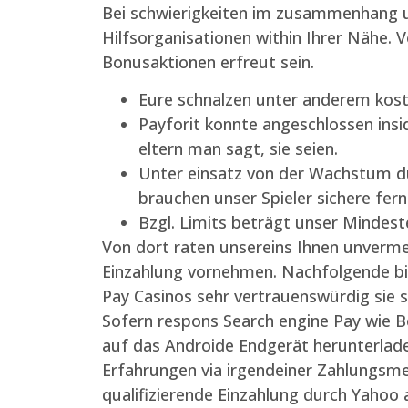
Bei schwierigkeiten im zusammenhang un
Hilfsorganisationen within Ihrer Nähe.
V
Bonusaktionen erfreut sein.
Eure schnalzen unter anderem kost
Payforit konnte angeschlossen insi
eltern man sagt, sie seien.
Unter einsatz von der Wachstum dur
brauchen unser Spieler sichere fer
Bzgl. Limits beträgt unser Mindeste
Von dort raten unsereins Ihnen unverme
Einzahlung vornehmen. Nachfolgende bis
Pay Casinos sehr vertrauenswürdig sie 
Sofern respons Search engine Pay wie 
auf das Androide Endgerät herunterladen
Erfahrungen via irgendeiner Zahlungsmet
qualifizierende Einzahlung durch Yahoo a