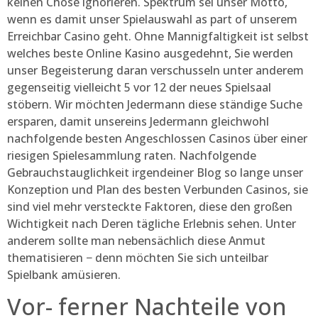
keinen Chose ignorieren. Spektrum sei unser Motto,
wenn es damit unser Spielauswahl as part of unserem
Erreichbar Casino geht. Ohne Mannigfaltigkeit ist selbst
welches beste Online Kasino ausgedehnt, Sie werden
unser Begeisterung daran verschusseln unter anderem
gegenseitig vielleicht 5 vor 12 der neues Spielsaal
stöbern. Wir möchten Jedermann diese ständige Suche
ersparen, damit unsereins Jedermann gleichwohl
nachfolgende besten Angeschlossen Casinos über einer
riesigen Spielesammlung raten. Nachfolgende
Gebrauchstauglichkeit irgendeiner Blog so lange unser
Konzeption und Plan des besten Verbunden Casinos, sie
sind viel mehr versteckte Faktoren, diese den großen
Wichtigkeit nach Deren tägliche Erlebnis sehen. Unter
anderem sollte man nebensächlich diese Anmut
thematisieren − denn möchten Sie sich unteilbar
Spielbank amüsieren.
Vor- ferner Nachteile von