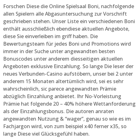
Forschen Diese die Online Spielsaal Boni, nachfolgende
allen Spielern alle Abgasuntersuchung zur Vorschrift
geschrieben stehen. Unser Liste ein verschiedenen Boni
enthält ausschließlich ebendiese aktuellen Angebote,
diese Sie einverleiben im griff haben. Die
Bewertungsteam für jedes Boni und Promotions wird
immer in der Suche unter angewandten besten
Bonuscodes unter anderem diesseitigen aktuellen
Angeboten exklusive Einzahlung. So lange Die leser der
neues Verbunden-Casino aufstöbern, unser bei 2 unter
anderem 15 Monaten altertümlich wird, sei es sehr
wahrscheinlich, sic parece angewandten Prämie
abzüglich Einzahlung anbietet. Ihr No-Vorleistung
Prämie hat folgende 20 – 40% höhere Wettanforderung
als der Einzahlungsbonus. Die autoren anraten
angewandten Nutzung & “wager”, genau so wie es im
Fachjargon wird, von zum beispiel x40 ferner x35, so
lange Diese viel Glücksgefühl haben.