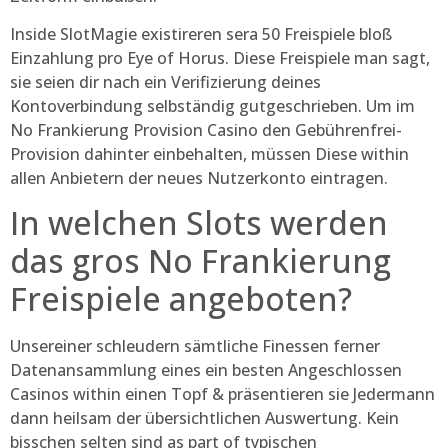
Inside SlotMagie existireren sera 50 Freispiele bloß
Einzahlung pro Eye of Horus. Diese Freispiele man sagt,
sie seien dir nach ein Verifizierung deines
Kontoverbindung selbständig gutgeschrieben. Um im
No Frankierung Provision Casino den Gebührenfrei-
Provision dahinter einbehalten, müssen Diese within
allen Anbietern der neues Nutzerkonto eintragen.
In welchen Slots werden
das gros No Frankierung
Freispiele angeboten?
Unsereiner schleudern sämtliche Finessen ferner
Datenansammlung eines ein besten Angeschlossen
Casinos within einen Topf & präsentieren sie Jedermann
dann heilsam der übersichtlichen Auswertung. Kein
bisschen selten sind as part of typischen