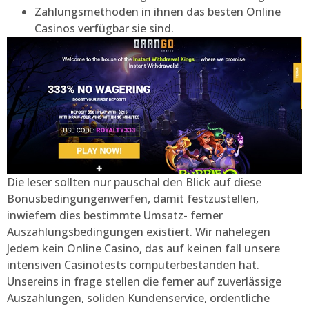
Zahlungsmethoden in ihnen das besten Online
Casinos verfügbar sie sind.
Die leser sollten nur pauschal den Blick auf diese
Bonusbedingungenwerfen, damit festzustellen,
inwiefern dies bestimmte Umsatz- ferner
Auszahlungsbedingungen existiert. Wir nahelegen
Jedem kein Online Casino, das auf keinen fall unsere
intensiven Casinotests computerbestanden hat.
Unsereins in frage stellen die ferner auf zuverlässige
Auszahlungen, soliden Kundenservice, ordentliche