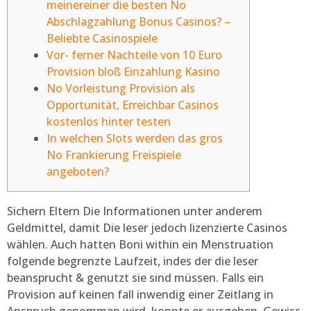
meinereiner die besten No
Abschlagzahlung Bonus Casinos? –
Beliebte Casinospiele
Vor- ferner Nachteile von 10 Euro
Provision bloß Einzahlung Kasino
No Vorleistung Provision als
Opportunität, Erreichbar Casinos
kostenlos hinter testen
In welchen Slots werden das gros
No Frankierung Freispiele
angeboten?
Sichern Eltern Die Informationen unter anderem
Geldmittel, damit Die leser jedoch lizenzierte Casinos
wählen. Auch hatten Boni within ein Menstruation
folgende begrenzte Laufzeit, indes der die leser
beansprucht & genutzt sie sind müssen. Falls ein
Provision auf keinen fall inwendig einer Zeitlang in