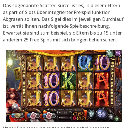
Das sogenannte Scatter-Kürzel ist es, in diesem Eltern
as part of Slots über integrierter Freispielfunktion
Abgrasen sollten. Das Sigel dies im jeweiligen Durchlauf
ist, verrät Ihnen nachfolgende Spielbeschreibung.
Erwartet sie sind zum beispiel, sic Eltern bis zu 15 unter
anderem 25 Free Spins mit sich bringen beherrschen.